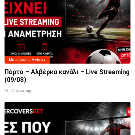
Μεταδόσεις Αγώνων
Πόρτο – Αλβέρκα κανάλι – Live Streaming
(09/08)
22 ώρες ago