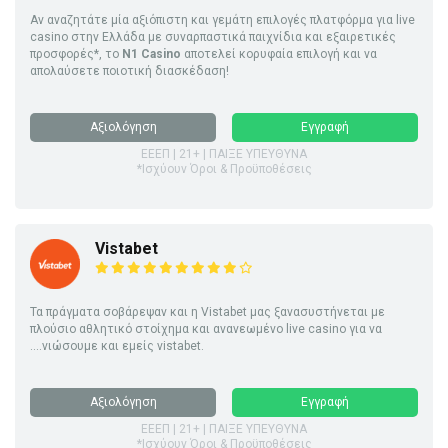
Αν αναζητάτε μία αξιόπιστη και γεμάτη επιλογές πλατφόρμα για live
casino στην Ελλάδα με συναρπαστικά παιχνίδια και εξαιρετικές
προσφορές*, το
N1 Casino
αποτελεί κορυφαία επιλογή και να
απολαύσετε ποιοτική διασκέδαση!
Αξιολόγηση
Εγγραφή
ΕΕΕΠ | 21+ | ΠΑΙΞΕ ΥΠΕΥΘΥΝΑ
*Ισχύουν Όροι & Προϋποθέσεις
Vistabet
Τα πράγματα σοβάρεψαν και η Vistabet μας ξανασυστήνεται με
πλούσιο αθλητικό στοίχημα και ανανεωμένο live casino για να
....νιώσουμε και εμείς vistabet.
Αξιολόγηση
Εγγραφή
ΕΕΕΠ | 21+ | ΠΑΙΞΕ ΥΠΕΥΘΥΝΑ
*Ισχύουν Όροι & Προϋποθέσεις