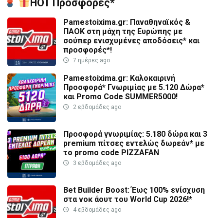
HOT Προσφορές*
Pamestoixima.gr: Παναθηναϊκός &
ΠΑΟΚ στη μάχη της Ευρώπης με
σούπερ ενισχυμένες αποδόσεις* και
προσφορές*!
7 ημέρες ago
Pamestoixima.gr: Καλοκαιρινή
Προσφορά* Γνωριμίας με 5.120 Δώρα*
και Promo Code SUMMER5000!
2 εβδομάδες ago
Προσφορά γνωριμίας: 5.180 δώρα και 3
premium πίτσες εντελώς δωρεάν* με
το promo code PIZZAFAN
3 εβδομάδες ago
Bet Builder Boost: Έως 100% ενίσχυση
στα νοκ άουτ του World Cup 2026!*
4 εβδομάδες ago