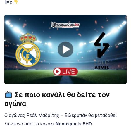
live
Σε ποιο κανάλι θα δείτε τον
αγώνα
Ο αγώνας Ρεάλ Μαδρίτης – Βιλερμπάν θα μεταδοθεί
ζωντανά από το κανάλι
Novasports 5HD
.