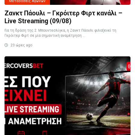
Μεταδόσεις Αγώνων
Ζανκτ Πάουλι – Γκρόιτερ Φιρτ κανάλι –
Live Streaming (09/08)
Για τη δράση της 2. Μπουντεσλίγκα, η Ζανκτ Πάουλι φιλοξενεί τη
Γκρόιτερ Φιρτ σε μία σημαντική αναμέτρηση ...
23 ώρες ago