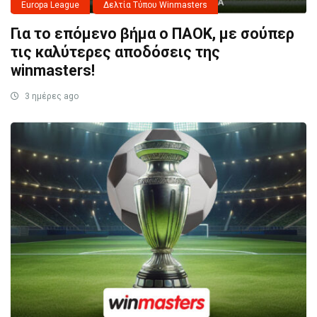
Europa League
Δελτία Τύπου Winmasters
Για το επόμενο βήμα ο ΠΑΟΚ, με σούπερ
τις καλύτερες αποδόσεις της
winmasters!
3 ημέρες ago