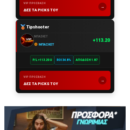
VIP ΠΡΌΣΒΑΣΗ
→
ΔΕΣ ΤΑ PICKS ΤΟΥ
Tipshooter
ΜΠΆΣΚΕΤ
113.20
ΜΠΆΣΚΕΤ
P/L +113.20 U
ROI 34.8%
ΑΠΌΔΟΣΗ 1.87
VIP ΠΡΌΣΒΑΣΗ
→
ΔΕΣ ΤΑ PICKS ΤΟΥ