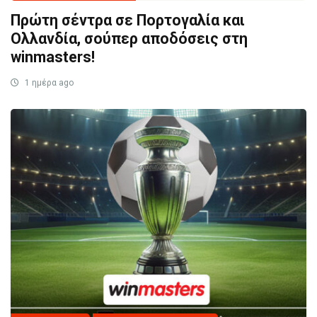
Πρώτη σέντρα σε Πορτογαλία και
Ολλανδία, σούπερ αποδόσεις στη
winmasters!
1 ημέρα ago