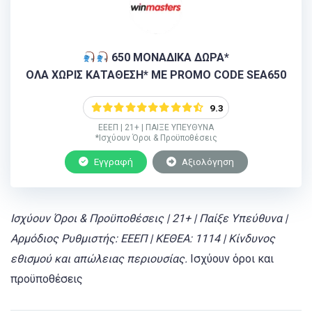
650 ΜΟΝΑΔΙΚΑ ΔΩΡΑ*
ΟΛΑ ΧΩΡΙΣ ΚΑΤΑΘΕΣΗ* ΜΕ PROMO CODE SEA650
9.3
ΕΕΕΠ | 21+ | ΠΑΙΞΕ ΥΠΕΥΘΥΝΑ
*Ισχύουν Όροι & Προϋποθέσεις
Εγγραφή
Αξιολόγηση
Ισχύουν Όροι & Προϋποθέσεις | 21+ | Παίξε Υπεύθυνα |
Αρμόδιος Ρυθμιστής: ΕΕΕΠ | ΚΕΘΕΑ: 1114 | Κίνδυνος
εθισμού και απώλειας περιουσίας.
Ισχύουν όροι και
προϋποθέσεις