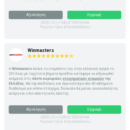
Αξιολόγηση
Εγγραφή
ΕΕΕΠ | 21+ | ΠΑΙΞΕ ΥΠΕΥΘΥΝΑ
*Ισχύουν Όροι & Προϋποθέσεις
Winmasters
Η
Winmasters
έκανε το ντεμπούτο της στην ελληνική αγορά το
2014 και με ταχύτατα βήματα προόδου κατάφερε να εδραιωθεί
ανάμεσα στις
πέντε κορυφαίες
στοιχηματικές εταιρείες
της
Ελλάδας.
Με top αποδόσεις και περισσότερα από 40 αθλήματα
διαθέσιμα για online στοίχημα, δύσκολα θα μείνει ανικανοποίητος
ακόμη και ο πιο απαιτητικός παίκτης.
Αξιολόγηση
Εγγραφή
ΕΕΕΠ | 21+ | ΠΑΙΞΕ ΥΠΕΥΘΥΝΑ
*Ισχύουν Όροι & Προϋποθέσεις