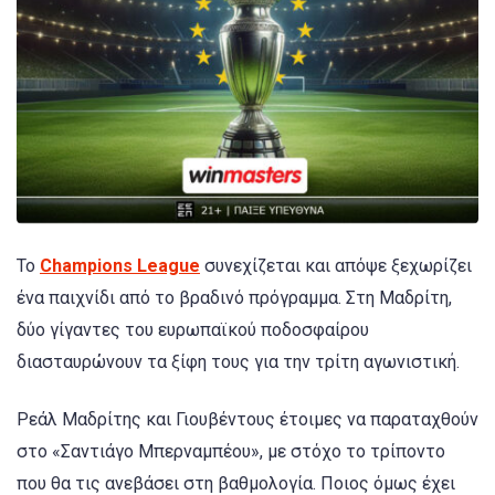
Το
Champions League
συνεχίζεται και απόψε ξεχωρίζει
ένα παιχνίδι από το βραδινό πρόγραμμα. Στη Μαδρίτη,
δύο γίγαντες του ευρωπαϊκού ποδοσφαίρου
διασταυρώνουν τα ξίφη τους για την τρίτη αγωνιστική.
Ρεάλ Μαδρίτης και Γιουβέντους έτοιμες να παραταχθούν
στο «Σαντιάγο Μπερναμπέου», με στόχο το τρίποντο
που θα τις ανεβάσει στη βαθμολογία. Ποιος όμως έχει