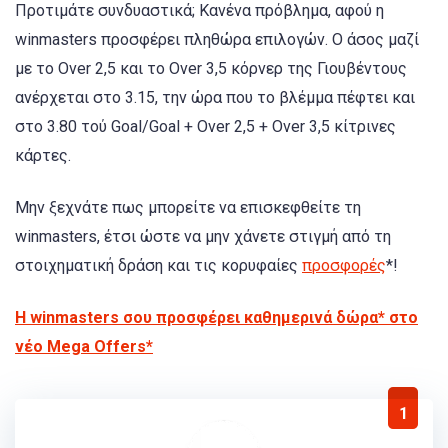
Προτιμάτε συνδυαστικά; Κανένα πρόβλημα, αφού η
winmasters προσφέρει πληθώρα επιλογών. Ο άσος μαζί
με το Over 2,5 και το Over 3,5 κόρνερ της Γιουβέντους
ανέρχεται στο 3.15, την ώρα που το βλέμμα πέφτει και
στο 3.80 τού Goal/Goal + Over 2,5 + Over 3,5 κίτρινες
κάρτες.
Μην ξεχνάτε πως μπορείτε να επισκεφθείτε τη
winmasters, έτσι ώστε να μην χάνετε στιγμή από τη
στοιχηματική δράση και τις κορυφαίες
προσφορές
*!
Η winmasters σου προσφέρει καθημερινά δώρα* στο
νέο Mega Offers*
1