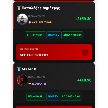
Παπαλέξης Δημήτρης
ΠΟΔΌΣΦΑΙΡΟ
2159.30
ΑΚΡΙΒΈΣ ΣΚΟΡ
P/L +2159.30 U
ROI 214%
ΑΠΌΔΟΣΗ 8.43
VIP ΠΡΌΣΒΑΣΗ
→
ΔΕΣ ΤΑ PICKS ΤΟΥ
Mister X
ΠΟΔΌΣΦΑΙΡΟ
410.98
ΙΣΟΠΑΛΊΕΣ
P/L +410.98 U
ROI 57%
ΑΠΌΔΟΣΗ 3.01