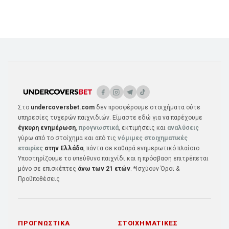
Στο
undercoversbet.com
δεν προσφέρουμε στοιχήματα ούτε
υπηρεσίες τυχερών παιχνιδιών. Είμαστε εδώ για να παρέχουμε
έγκυρη ενημέρωση
,
προγνωστικά
, εκτιμήσεις και
αναλύσεις
γύρω από το στοίχημα και από τις
νόμιμες στοιχηματικές
εταιρίες
στην Ελλάδα
, πάντα σε καθαρά ενημερωτικό πλαίσιο.
Υποστηρίζουμε το υπεύθυνο παιχνίδι και η πρόσβαση επιτρέπεται
μόνο σε επισκέπτες
άνω των 21 ετών
. *Ισχύουν Όροι &
Προϋποθέσεις
ΠΡΟΓΝΩΣΤΙΚΆ
ΣΤΟΙΧΗΜΑΤΙΚΈΣ