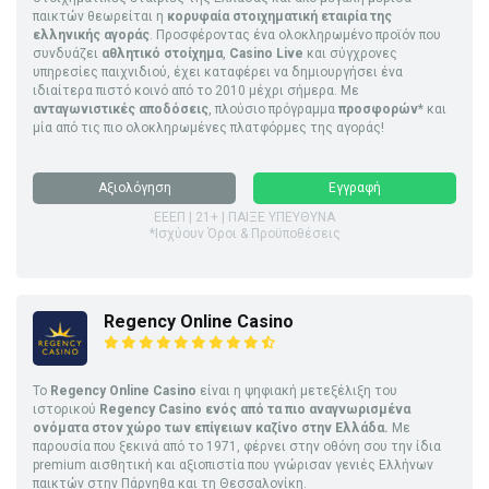
παικτών θεωρείται η
κορυφαία στοιχηματική εταιρία της
ελληνικής αγοράς
. Προσφέροντας ένα ολοκληρωμένο προϊόν που
συνδυάζει
αθλητικό στοίχημα
,
Casino Live
και σύγχρονες
υπηρεσίες παιχνιδιού, έχει καταφέρει να δημιουργήσει ένα
ιδιαίτερα πιστό κοινό από το 2010 μέχρι σήμερα. Με
ανταγωνιστικές αποδόσεις
, πλούσιο πρόγραμμα
προσφορών
* και
μία από τις πιο ολοκληρωμένες πλατφόρμες της αγοράς!
Αξιολόγηση
Εγγραφή
ΕΕΕΠ | 21+ | ΠΑΙΞΕ ΥΠΕΥΘΥΝΑ
*Ισχύουν Όροι & Προϋποθέσεις
Regency Online Casino
Το
Regency Online Casino
είναι η ψηφιακή μετεξέλιξη του
ιστορικού
Regency Casino ενός από τα πιο αναγνωρισμένα
ονόματα στον χώρο των επίγειων καζίνο στην Ελλάδα.
Με
παρουσία που ξεκινά από το 1971, φέρνει στην οθόνη σου την ίδια
premium αισθητική και αξιοπιστία που γνώρισαν γενιές Ελλήνων
παικτών στην Πάρνηθα και τη Θεσσαλονίκη.