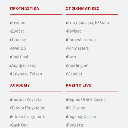
ΠΡΟΓΝΩΣΤΙΚΆ
ΣΤΟΙΧΗΜΑΤΙΚΈΣ
Χινάρια
Στοιχηματικές Ελλάδα
Δυάδες
Novibet
Τριάδες
Pamestoixima.gr
Over 2.5
Winmasters
Goal Goal
Bwin
Ακριβές Σκορ
Sportingbet
Ημίχρονα Τελικά
Vistabet
ACADEMY
KAZINO LIVE
Βασικοί Κανόνες
Νόμιμα Online Casino
Τρόποι Παιχνιδιού
N1 Casino
Ειδικά Στοιχήματα
Regency Casino
Cash Out
Ρουλέτα