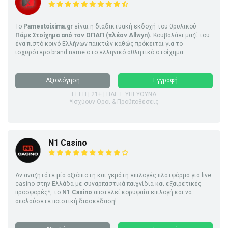
Το
Pamestoixima.gr
είναι η διαδικτυακή εκδοχή του θρυλικού
Πάμε Στοίχημα από τον ΟΠΑΠ (πλέον Allwyn).
Κουβαλάει μαζί του
ένα πιστό κοινό Ελλήνων παικτών καθώς πρόκειται για το
ισχυρότερο brand name στο ελληνικό αθλητικό στοίχημα.
Αξιολόγηση
Εγγραφή
ΕΕΕΠ | 21+ | ΠΑΙΞΕ ΥΠΕΥΘΥΝΑ
*Ισχύουν Όροι & Προϋποθέσεις
N1 Casino
Αν αναζητάτε μία αξιόπιστη και γεμάτη επιλογές πλατφόρμα για live
casino στην Ελλάδα με συναρπαστικά παιχνίδια και εξαιρετικές
προσφορές*, το
N1 Casino
αποτελεί κορυφαία επιλογή και να
απολαύσετε ποιοτική διασκέδαση!