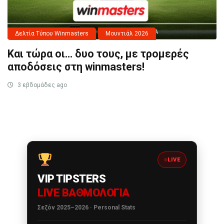
Δελτία Τύπου Winmasters
Μουντιάλ 2026
Και τώρα οι… δυο τους, με τρομερές
αποδόσεις στη winmasters!
3 εβδομάδες ago
LIVE
VIP TIPSTERS
LIVE ΒΑΘΜΟΛΟΓΊΑ
Σεζόν 2025–2026 · Personal Stats