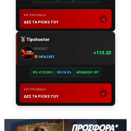
VIP ΠΡΌΣΒΑΣΗ
→
ΔΕΣ ΤΑ PICKS ΤΟΥ
Tipshooter
ΜΠΆΣΚΕΤ
113.20
ΜΠΆΣΚΕΤ
P/L +113.20 U
ROI 34.8%
ΑΠΌΔΟΣΗ 1.87
VIP ΠΡΌΣΒΑΣΗ
→
ΔΕΣ ΤΑ PICKS ΤΟΥ