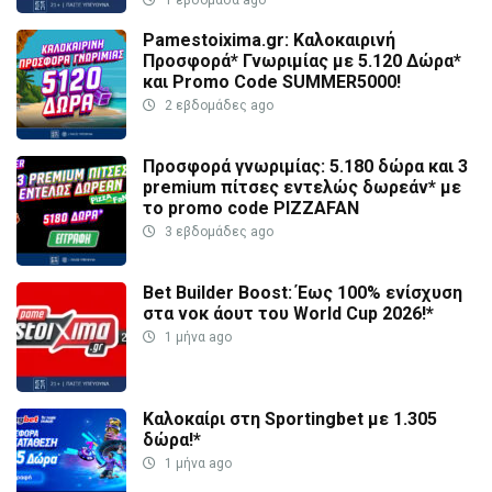
1 εβδομάδα ago
Pamestoixima.gr: Καλοκαιρινή
Προσφορά* Γνωριμίας με 5.120 Δώρα*
και Promo Code SUMMER5000!
2 εβδομάδες ago
Προσφορά γνωριμίας: 5.180 δώρα και 3
premium πίτσες εντελώς δωρεάν* με
το promo code PIZZAFAN
3 εβδομάδες ago
Bet Builder Boost: Έως 100% ενίσχυση
στα νοκ άουτ του World Cup 2026!*
1 μήνα ago
Καλοκαίρι στη Sportingbet με 1.305
δώρα!*
1 μήνα ago