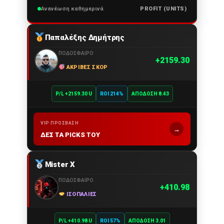
Ανανέωση καθημερινά
PROFIT (UNITS)
Παπαλέξης Δημήτρης
ΠΟΔΌΣΦΑΙΡΟ
2159.30
ΑΚΡΙΒΈΣ ΣΚΟΡ
P/L +2159.30 U
ROI 214%
ΑΠΌΔΟΣΗ 8.43
VIP ΠΡΌΣΒΑΣΗ
→
ΔΕΣ ΤΑ PICKS ΤΟΥ
Mister X
ΠΟΔΌΣΦΑΙΡΟ
410.98
ΙΣΟΠΑΛΊΕΣ
P/L +410.98 U
ROI 57%
ΑΠΌΔΟΣΗ 3.01