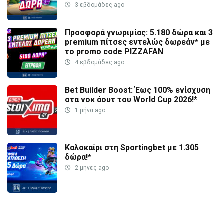
3 εβδομάδες ago
Προσφορά γνωριμίας: 5.180 δώρα και 3
premium πίτσες εντελώς δωρεάν* με
το promo code PIZZAFAN
4 εβδομάδες ago
Bet Builder Boost: Έως 100% ενίσχυση
στα νοκ άουτ του World Cup 2026!*
1 μήνα ago
Καλοκαίρι στη Sportingbet με 1.305
δώρα!*
2 μήνες ago