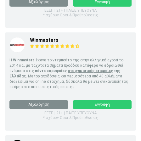
Αξιολόγηση
Εγγραφή
ΕΕΕΠ | 21+ | ΠΑΙΞΕ ΥΠΕΥΘΥΝΑ
*Ισχύουν Όροι & Προϋποθέσεις
Winmasters
Η
Winmasters
έκανε το ντεμπούτο της στην ελληνική αγορά το
2014 και με ταχύτατα βήματα προόδου κατάφερε να εδραιωθεί
ανάμεσα στις
πέντε κορυφαίες
στοιχηματικές εταιρείες
της
Ελλάδας.
Με top αποδόσεις και περισσότερα από 40 αθλήματα
διαθέσιμα για online στοίχημα, δύσκολα θα μείνει ανικανοποίητος
ακόμη και ο πιο απαιτητικός παίκτης.
Αξιολόγηση
Εγγραφή
ΕΕΕΠ | 21+ | ΠΑΙΞΕ ΥΠΕΥΘΥΝΑ
*Ισχύουν Όροι & Προϋποθέσεις