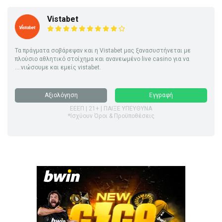
Vistabet
Τα πράγματα σοβάρεψαν και η Vistabet μας ξανασυστήνεται με
πλούσιο αθλητικό στοίχημα και ανανεωμένο live casino για να
....νιώσουμε και εμείς vistabet.
Αξιολόγηση
Εγγραφή
ΕΕΕΠ | 21+ | ΠΑΙΞΕ ΥΠΕΥΘΥΝΑ
*Ισχύουν Όροι & Προϋποθέσεις