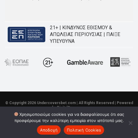
21+ | ΚΙΝΔΥΝΟΣ ΕΘΙΣΜΟΥ &
ΑΠΩΛΕΙΑΣ ΠΕΡΙΟΥΣΙΑΣ | ΠΑΙΞΕ
ΥΠΕΥΘΥΝΑ
© Copyright 2026 Undercoversbet.com | All Rights Reserved | Powered
by
DigitalOwners.gr
Χρησιμοποιούμε cookies για να διασφαλίσουμε ότι σας
Επικοινωνία
Ποιοι Είμαστε
Υπεύθυνο Παιχνίδι
προσφέρουμε την καλύτερη εμπειρία στον ιστότοπό μας.
Πολιτική Απορήτου
Όροι Χρήσης
Αποδοχή
Πολιτική Cookies