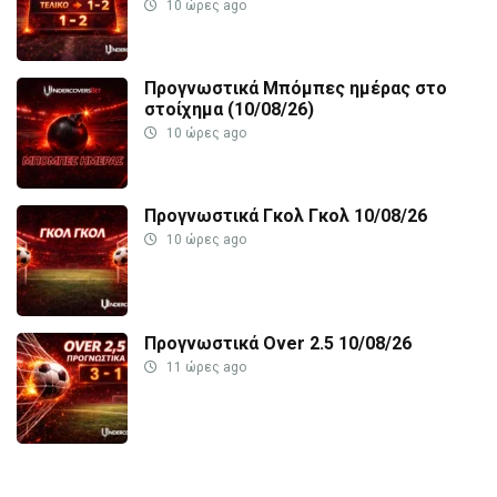
10 ώρες ago
Προγνωστικά Μπόμπες ημέρας στο
στοίχημα (10/08/26)
10 ώρες ago
Προγνωστικά Γκολ Γκολ 10/08/26
10 ώρες ago
Προγνωστικά Over 2.5 10/08/26
11 ώρες ago