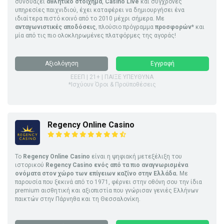
συνδυάζει
αθλητικό στοίχημα
,
Casino Live
και σύγχρονες
υπηρεσίες παιχνιδιού, έχει καταφέρει να δημιουργήσει ένα
ιδιαίτερα πιστό κοινό από το 2010 μέχρι σήμερα. Με
ανταγωνιστικές αποδόσεις
, πλούσιο πρόγραμμα
προσφορών
* και
μία από τις πιο ολοκληρωμένες πλατφόρμες της αγοράς!
Αξιολόγηση
Εγγραφή
ΕΕΕΠ | 21+ | ΠΑΙΞΕ ΥΠΕΥΘΥΝΑ
*Ισχύουν Όροι & Προϋποθέσεις
Regency Online Casino
Το
Regency Online Casino
είναι η ψηφιακή μετεξέλιξη του
ιστορικού
Regency Casino ενός από τα πιο αναγνωρισμένα
ονόματα στον χώρο των επίγειων καζίνο στην Ελλάδα.
Με
παρουσία που ξεκινά από το 1971, φέρνει στην οθόνη σου την ίδια
premium αισθητική και αξιοπιστία που γνώρισαν γενιές Ελλήνων
παικτών στην Πάρνηθα και τη Θεσσαλονίκη.