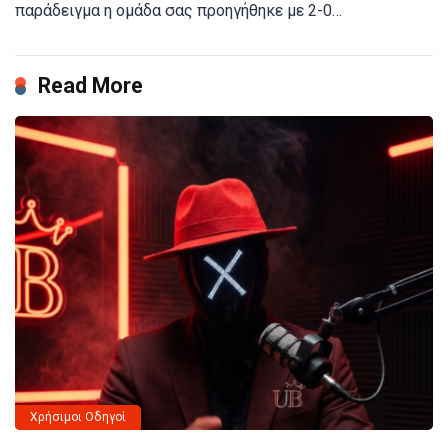
παράδειγμα η ομάδα σας προηγήθηκε με 2-0…
Read More
Χρήσιμοι Οδηγοί