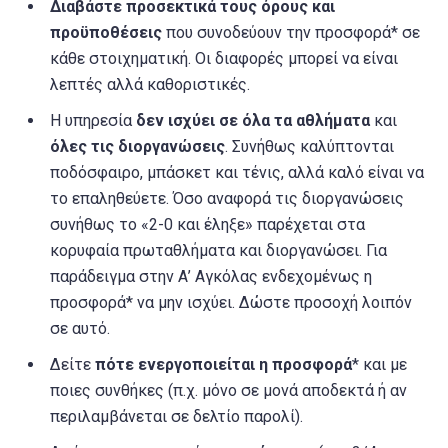
Διαβάστε προσεκτικά τους όρους και
προϋποθέσεις
που συνοδεύουν την προσφορά* σε
κάθε στοιχηματική. Οι διαφορές μπορεί να είναι
λεπτές αλλά καθοριστικές.
Η υπηρεσία
δεν ισχύει σε όλα τα αθλήματα
και
όλες τις διοργανώσεις
. Συνήθως καλύπτονται
ποδόσφαιρο, μπάσκετ και τένις, αλλά καλό είναι να
το επαληθεύετε. Όσο αναφορά τις διοργανώσεις
συνήθως το «2-0 και έληξε» παρέχεται στα
κορυφαία πρωταθλήματα και διοργανώσει. Για
παράδειγμα στην Α’ Αγκόλας ενδεχομένως η
προσφορά* να μην ισχύει. Δώστε προσοχή λοιπόν
σε αυτό.
Δείτε
πότε ενεργοποιείται η προσφορά
* και με
ποιες συνθήκες (π.χ. μόνο σε μονά αποδεκτά ή αν
περιλαμβάνεται σε δελτίο παρολί).