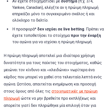
Αν έχετε στοιχηματίσει με
σύστημα
(π.χ. 3/4,
Yankee, Canadian), ελέγξτε αν η πρώιμη πληρωμή
επηρεάζει μόνο το συγκεκριμένο σκέλος ή και
ολόκληρο το δελτίο.
Η προσφορά*
δεν ισχύει σε live betting
. Πρέπει να
έχετε τοποθετήσει το στοίχημα
πριν την έναρξη
του αγώνα για να ισχύσει η πρώιμη πληρωμή.
Η πρώιμη πληρωμή αποτελεί μια ιδιαίτερα χρήσιμη
δυνατότητα για τους παίκτες του στοιχήματος, καθώς
μειώνει τον κίνδυνο και «κλειδώνει» νωρίτερα ένα
κέρδος που μπορεί να χαθεί στα τελευταία λεπτά ενός
αγώνα. Ωστόσο, απαιτείται ενημέρωση και προσοχή
στους όρους από όλες τις
στοιχηματικές με πρώιμη
πληρωμή
ώστε να μην βρεθείτε προ εκπλήξεως και
απορείτε γιατί δεν πληρώθηκε μία επιλογή όταν για