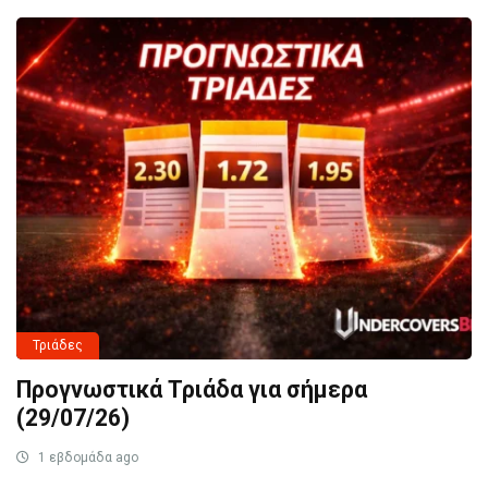
Τριάδες
Προγνωστικά Τριάδα για σήμερα
(29/07/26)
1 εβδομάδα ago