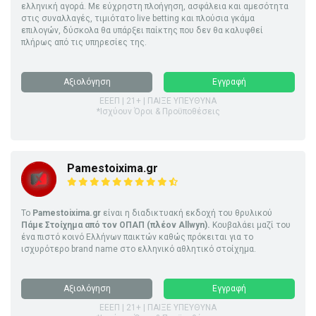
ελληνική αγορά. Με εύχρηστη πλοήγηση, ασφάλεια και αμεσότητα
στις συναλλαγές, τιμιότατο live betting και πλούσια γκάμα
επιλογών, δύσκολα θα υπάρξει παίκτης που δεν θα καλυφθεί
πλήρως από τις υπηρεσίες της.
Αξιολόγηση
Εγγραφή
ΕΕΕΠ | 21+ | ΠΑΙΞΕ ΥΠΕΥΘΥΝΑ
*Ισχύουν Όροι & Προϋποθέσεις
Pamestoixima.gr
Το
Pamestoixima.gr
είναι η διαδικτυακή εκδοχή του θρυλικού
Πάμε Στοίχημα από τον ΟΠΑΠ (πλέον Allwyn).
Κουβαλάει μαζί του
ένα πιστό κοινό Ελλήνων παικτών καθώς πρόκειται για το
ισχυρότερο brand name στο ελληνικό αθλητικό στοίχημα.
Αξιολόγηση
Εγγραφή
ΕΕΕΠ | 21+ | ΠΑΙΞΕ ΥΠΕΥΘΥΝΑ