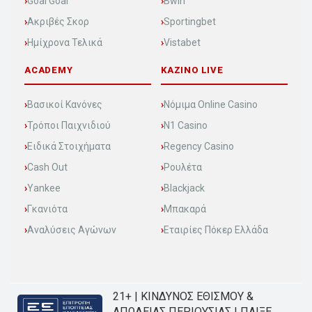
Goal Goal
Bwin
Ακριβές Σκορ
Sportingbet
Ημίχρονα Τελικά
Vistabet
ACADEMY
KAZINO LIVE
Βασικοί Κανόνες
Νόμιμα Online Casino
Τρόποι Παιχνιδιού
N1 Casino
Ειδικά Στοιχήματα
Regency Casino
Cash Out
Ρουλέτα
Yankee
Blackjack
Γκανιότα
Μπακαρά
Αναλύσεις Αγώνων
Εταιρίες Πόκερ Ελλάδα
21+ | ΚΙΝΔΥΝΟΣ ΕΘΙΣΜΟΥ &
ΑΠΩΛΕΙΑΣ ΠΕΡΙΟΥΣΙΑΣ | ΠΑΙΞΕ