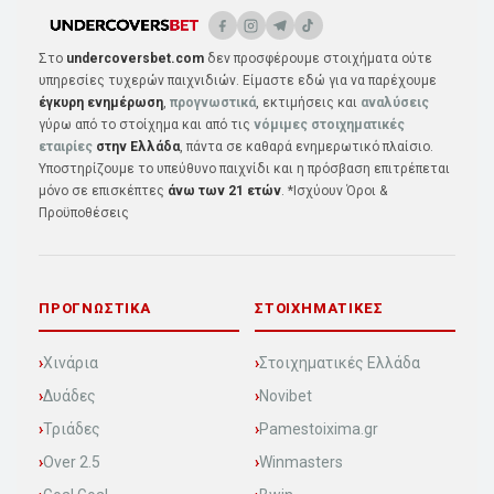
Στο
undercoversbet.com
δεν προσφέρουμε στοιχήματα ούτε
υπηρεσίες τυχερών παιχνιδιών. Είμαστε εδώ για να παρέχουμε
έγκυρη ενημέρωση
,
προγνωστικά
, εκτιμήσεις και
αναλύσεις
γύρω από το στοίχημα και από τις
νόμιμες στοιχηματικές
εταιρίες
στην Ελλάδα
, πάντα σε καθαρά ενημερωτικό πλαίσιο.
Υποστηρίζουμε το υπεύθυνο παιχνίδι και η πρόσβαση επιτρέπεται
μόνο σε επισκέπτες
άνω των 21 ετών
. *Ισχύουν Όροι &
Προϋποθέσεις
ΠΡΟΓΝΩΣΤΙΚΆ
ΣΤΟΙΧΗΜΑΤΙΚΈΣ
Χινάρια
Στοιχηματικές Ελλάδα
Δυάδες
Novibet
Τριάδες
Pamestoixima.gr
Over 2.5
Winmasters