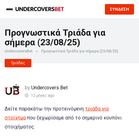
ΣΥΝΔΕΣΗ
Προγνωστικά Τριάδα για
σήμερα (23/08/25)
UndercoversBet
»
Προγνωστικά Τριάδα για σήμερα (23/08/25)
Τριάδες
by
Undercovers Bet
12 μήνες ago
Δείτε παρακάτω την προτεινόμενη
τριάδα για
στοίχημα
που ξεχωρίσαμε από το σημερινό κουπόνι
στοιχήματος: