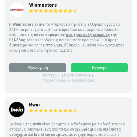
Winmasters
Η
Winmasters
έκανε το ντεμπούτο της στην ελληνική αγορά το
2014 και με ταχύτατα βήματα προόδου κατάφερε να εδραιωθεί
ανάμεσα στις
πέντε κορυφαίες
στοιχηματικές εταιρείες
της
Ελλάδας.
Με top αποδόσεις και περισσότερα από 40 αθλήματα
διαθέσιμα για online στοίχημα, δύσκολα θα μείνει ανικανοποίητος
ακόμη και ο πιο απαιτητικός παίκτης.
Αξιολόγηση
Εγγραφή
ΕΕΕΠ | 21+ | ΠΑΙΞΕ ΥΠΕΥΘΥΝΑ
*Ισχύουν Όροι & Προϋποθέσεις
Bwin
Το όνομα της
Bwin
είναι άρρηκτα συνδεδεμένο με το διαδικτυακό
στοίχημα. Αποτελεί ένα από τα πιο
αναγνωρίσιμα και αξιόπιστα
στοιχηματικά brand παγκοσμίως
, με ισχυρή παρουσία και στην