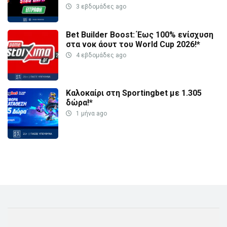
3 εβδομάδες ago
Bet Builder Boost: Έως 100% ενίσχυση
στα νοκ άουτ του World Cup 2026!*
4 εβδομάδες ago
Καλοκαίρι στη Sportingbet με 1.305
δώρα!*
1 μήνα ago