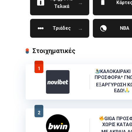
→
Κάρτε
Τελικά
→
Τριάδες
NBA
Στοιχηματικές
1
ΚΑΛΟΚΑΙΡΑΚΙ
ΠΡΟΣΦΟΡΑ* ΓΝΩ
ΕΞΑΡΓΥΡΩΣΗ Κ
ΕΔΩ!
2
GIGA ΠΡΟΣ
ΧΩΡΙΣ ΚΑΤΑ
ΜΕ ΑΚΡΑΙΑ Δ