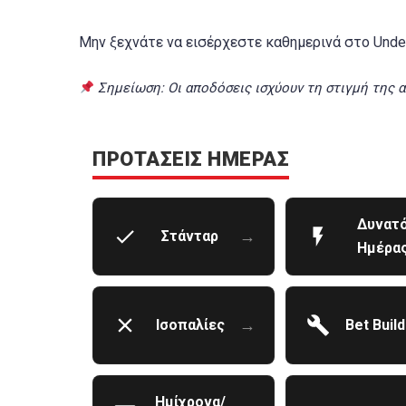
Μην ξεχνάτε να εισέρχεστε καθημερινά στο Unde
Σημείωση: Οι αποδόσεις ισχύουν τη στιγμή της 
ΠΡΟΤΆΣΕΙΣ ΗΜΈΡΑΣ
Δυνατ
→
Στάνταρ
Ημέρα
→
Ισοπαλίες
Bet Buil
Ημίχρονα/