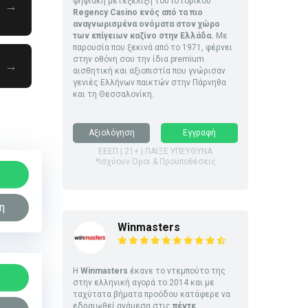
ψηφιακή μετεξέλιξη του ιστορικού
→
Regency Casino ενός από τα πιο
αναγνωρισμένα ονόματα στον χώρο
των επίγειων καζίνο στην Ελλάδα.
Με
παρουσία που ξεκινά από το 1971, φέρνει
στην οθόνη σου την ίδια premium
→
αισθητική και αξιοπιστία που γνώρισαν
γενιές Ελλήνων παικτών στην Πάρνηθα
και τη Θεσσαλονίκη.
Αξιολόγηση
Εγγραφή
ΕΕΕΠ | 21+ | ΠΑΙΞΕ ΥΠΕΥΘΥΝΑ
*Ισχύουν Όροι & Προϋποθέσεις
η
Winmasters
Η
Winmasters
έκανε το ντεμπούτο της
στην ελληνική αγορά το 2014 και με
ταχύτατα βήματα προόδου κατάφερε να
εδραιωθεί ανάμεσα στις
πέντε