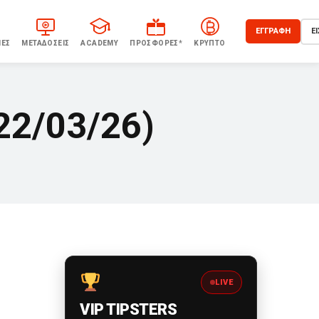
ΕΓΓΡΑΦΗ
Ε
ΙΕΣ
ΜΕΤΑΔΟΣΕΙΣ
ACADEMY
ΠΡΟΣΦΟΡΕΣ*
ΚΡΥΠΤΟ
22/03/26)
LIVE
VIP TIPSTERS