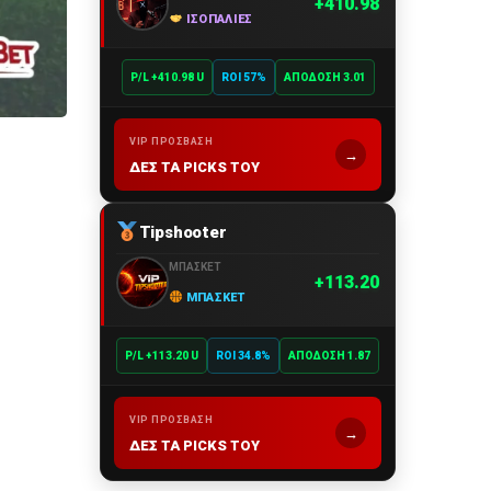
410.98
ΙΣΟΠΑΛΊΕΣ
P/L +410.98 U
ROI 57%
ΑΠΌΔΟΣΗ 3.01
VIP ΠΡΌΣΒΑΣΗ
→
ΔΕΣ ΤΑ PICKS ΤΟΥ
Tipshooter
ΜΠΆΣΚΕΤ
113.20
ΜΠΆΣΚΕΤ
P/L +113.20 U
ROI 34.8%
ΑΠΌΔΟΣΗ 1.87
VIP ΠΡΌΣΒΑΣΗ
→
ΔΕΣ ΤΑ PICKS ΤΟΥ