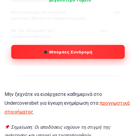
Νέα συνδρομή για κυνηγούς
μεγάλων αποδόσεων
και
για όσους θέλουν το παραπάνω ρίσκο.
Με την υπογραφή των
καλύτερων Tipsters
του
Undercoversbet.com.
Μπόμπες Συνδρομή
Μην ξεχνάτε να εισέρχεστε καθημερινά στο
Undercoversbet για έγκυρη ενημέρωση στα
προγνωστικά
στοιχήματος
.
Σημείωση: Οι αποδόσεις ισχύουν τη στιγμή της
ανάρτησης και μπορεί να τροποποιηθούν.