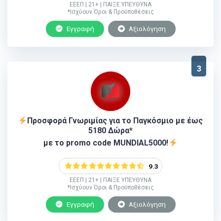
ΕΕΕΠ | 21+ | ΠΑΙΞΕ ΥΠΕΥΘΥΝΑ
*Ισχύουν Όροι & Προϋποθέσεις
Εγγραφή
Αξιολόγηση
3
Προσφορά Γνωριμίας για το Παγκόσμιο με έως
5180 Δώρα*
με το promo code MUNDIAL5000!
9.3
ΕΕΕΠ | 21+ | ΠΑΙΞΕ ΥΠΕΥΘΥΝΑ
*Ισχύουν Όροι & Προϋποθέσεις
Εγγραφή
Αξιολόγηση