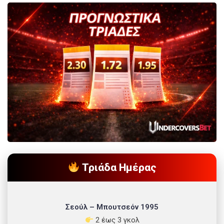
Τριάδα Ημέρας
Σεούλ – Μπουτσεόν 1995
2 έως 3 γκολ