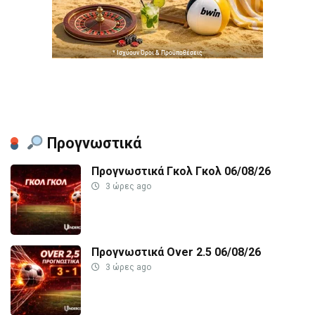
Προγνωστικά
Προγνωστικά Γκολ Γκολ 06/08/26
3 ώρες ago
Προγνωστικά Over 2.5 06/08/26
3 ώρες ago