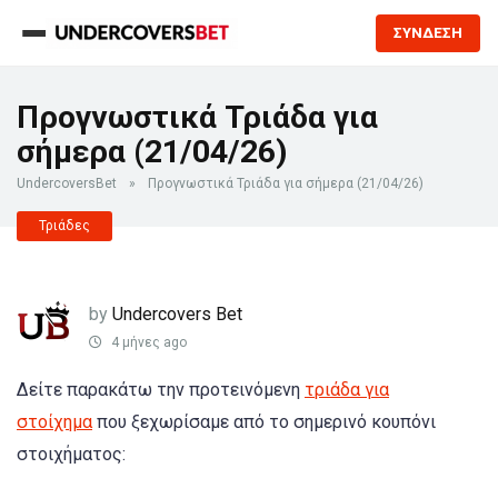
ΣΥΝΔΕΣΗ
Προγνωστικά Τριάδα για
σήμερα (21/04/26)
UndercoversBet
»
Προγνωστικά Τριάδα για σήμερα (21/04/26)
Τριάδες
by
Undercovers Bet
4 μήνες ago
Δείτε παρακάτω την προτεινόμενη
τριάδα για
στοίχημα
που ξεχωρίσαμε από το σημερινό κουπόνι
στοιχήματος: