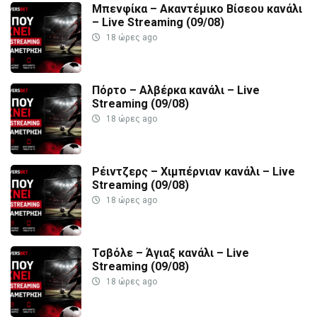
Μπενφίκα – Ακαντέμικο Βίσεου κανάλι
– Live Streaming (09/08)
18 ώρες ago
Πόρτο – Αλβέρκα κανάλι – Live
Streaming (09/08)
18 ώρες ago
Ρέιντζερς – Χιμπέρνιαν κανάλι – Live
Streaming (09/08)
18 ώρες ago
Τσβόλε – Άγιαξ κανάλι – Live
Streaming (09/08)
18 ώρες ago