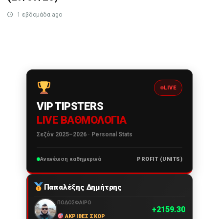
1 εβδομάδα ago
LIVE
VIP TIPSTERS
LIVE ΒΑΘΜΟΛΟΓΊΑ
Σεζόν 2025–2026 · Personal Stats
Ανανέωση καθημερινά
PROFIT (UNITS)
Παπαλέξης Δημήτρης
ΠΟΔΌΣΦΑΙΡΟ
2159.30
ΑΚΡΙΒΈΣ ΣΚΟΡ