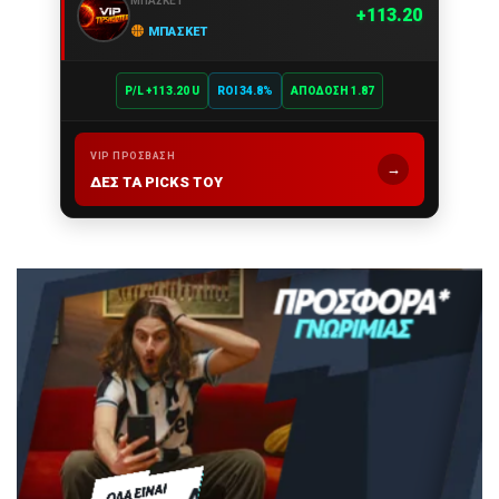
ΜΠΆΣΚΕΤ
113.20
ΜΠΆΣΚΕΤ
P/L +113.20 U
ROI 34.8%
ΑΠΌΔΟΣΗ 1.87
VIP ΠΡΌΣΒΑΣΗ
→
ΔΕΣ ΤΑ PICKS ΤΟΥ