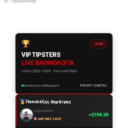
1 εβδομάδα ago
LIVE
VIP TIPSTERS
LIVE ΒΑΘΜΟΛΟΓΊΑ
Σεζόν 2025–2026 · Personal Stats
Ανανέωση καθημερινά
PROFIT (UNITS)
Παπαλέξης Δημήτρης
ΠΟΔΌΣΦΑΙΡΟ
2159.30
ΑΚΡΙΒΈΣ ΣΚΟΡ