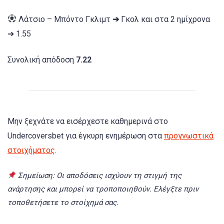
Λάτσιο – Μπόντο Γκλιμτ
➔
Γκολ και στα 2 ημίχρονα
➔ 1.55
Συνολική απόδοση
7.22
Μην ξεχνάτε να εισέρχεστε καθημερινά στο
Undercoversbet για έγκυρη ενημέρωση στα
προγνωστικά
στοιχήματος
.
Σημείωση: Οι αποδόσεις ισχύουν τη στιγμή της
ανάρτησης και μπορεί να τροποποιηθούν. Ελέγξτε πριν
τοποθετήσετε το στοίχημά σας.