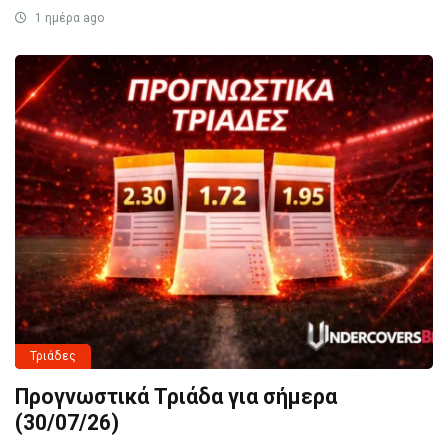
1 ημέρα ago
Τριάδες
Προγνωστικά Τριάδα για σήμερα
(30/07/26)