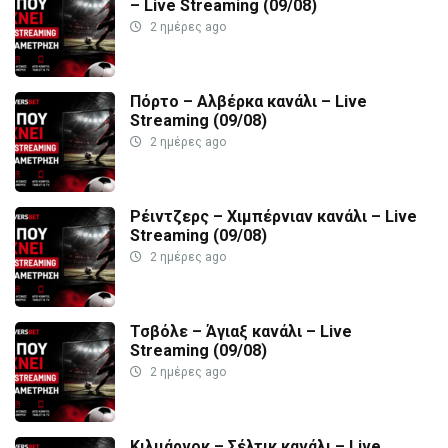
– Live Streaming (09/08)
2 ημέρες ago
Πόρτο – Αλβέρκα κανάλι – Live
Streaming (09/08)
2 ημέρες ago
Ρέιντζερς – Χιμπέρνιαν κανάλι – Live
Streaming (09/08)
2 ημέρες ago
Τσβόλε – Άγιαξ κανάλι – Live
Streaming (09/08)
2 ημέρες ago
Κιλμάρνοκ – Σέλτικ κανάλι – Live