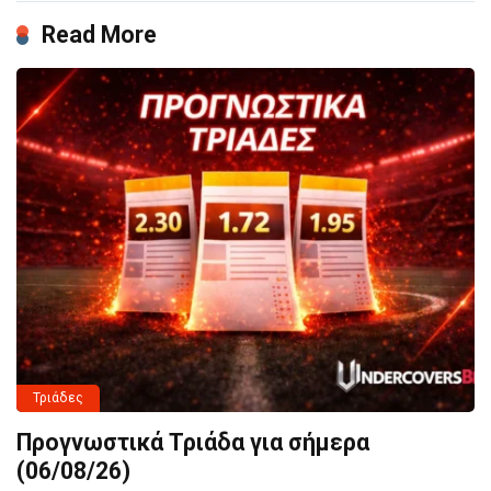
Read More
Τριάδες
Προγνωστικά Τριάδα για σήμερα
(06/08/26)