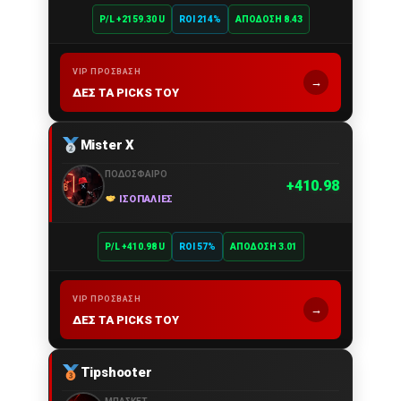
P/L +2159.30 U
ROI 214%
ΑΠΌΔΟΣΗ 8.43
VIP ΠΡΌΣΒΑΣΗ
→
ΔΕΣ ΤΑ PICKS ΤΟΥ
Mister X
ΠΟΔΌΣΦΑΙΡΟ
410.98
ΙΣΟΠΑΛΊΕΣ
P/L +410.98 U
ROI 57%
ΑΠΌΔΟΣΗ 3.01
VIP ΠΡΌΣΒΑΣΗ
→
ΔΕΣ ΤΑ PICKS ΤΟΥ
Tipshooter