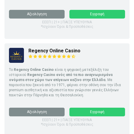
Αξιολόγηση
Εγγραφή
ΕΕΕΠ | 21+ | ΠΑΙΞΕ ΥΠΕΥΘΥΝΑ
*Ισχύουν Όροι & Προϋποθέσεις
Regency Online Casino
Το
Regency Online Casino
είναι η ψηφιακή μετεξέλιξη του
ιστορικού
Regency Casino ενός από τα πιο αναγνωρισμένα
ονόματα στον χώρο των επίγειων καζίνο στην Ελλάδα.
Με
παρουσία που ξεκινά από το 1971, φέρνει στην οθόνη σου την ίδια
premium αισθητική και αξιοπιστία που γνώρισαν γενιές Ελλήνων
παικτών στην Πάρνηθα και τη Θεσσαλονίκη.
Αξιολόγηση
Εγγραφή
ΕΕΕΠ | 21+ | ΠΑΙΞΕ ΥΠΕΥΘΥΝΑ
*Ισχύουν Όροι & Προϋποθέσεις