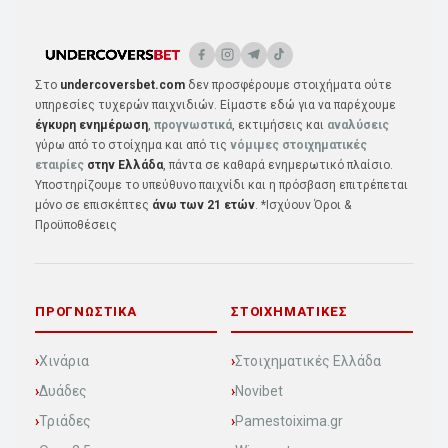
Στο
undercoversbet.com
δεν προσφέρουμε στοιχήματα ούτε
υπηρεσίες τυχερών παιχνιδιών. Είμαστε εδώ για να παρέχουμε
έγκυρη ενημέρωση
,
προγνωστικά
, εκτιμήσεις και
αναλύσεις
γύρω από το στοίχημα και από τις
νόμιμες στοιχηματικές
εταιρίες
στην Ελλάδα
, πάντα σε καθαρά ενημερωτικό πλαίσιο.
Υποστηρίζουμε το υπεύθυνο παιχνίδι και η πρόσβαση επιτρέπεται
μόνο σε επισκέπτες
άνω των 21 ετών
. *Ισχύουν Όροι &
Προϋποθέσεις
ΠΡΟΓΝΩΣΤΙΚΆ
ΣΤΟΙΧΗΜΑΤΙΚΈΣ
Χινάρια
Στοιχηματικές Ελλάδα
Δυάδες
Novibet
Τριάδες
Pamestoixima.gr