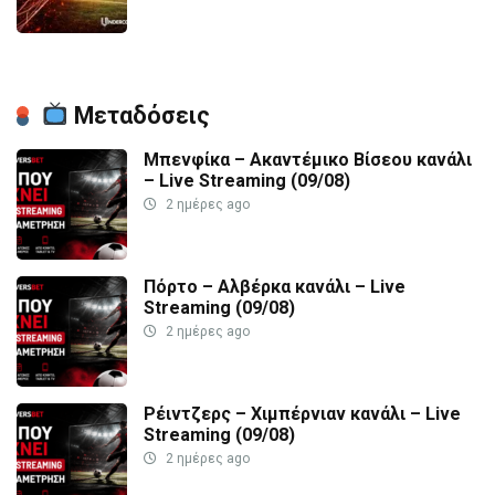
Μεταδόσεις
Μπενφίκα – Ακαντέμικο Βίσεου κανάλι
– Live Streaming (09/08)
2 ημέρες ago
Πόρτο – Αλβέρκα κανάλι – Live
Streaming (09/08)
2 ημέρες ago
Ρέιντζερς – Χιμπέρνιαν κανάλι – Live
Streaming (09/08)
2 ημέρες ago