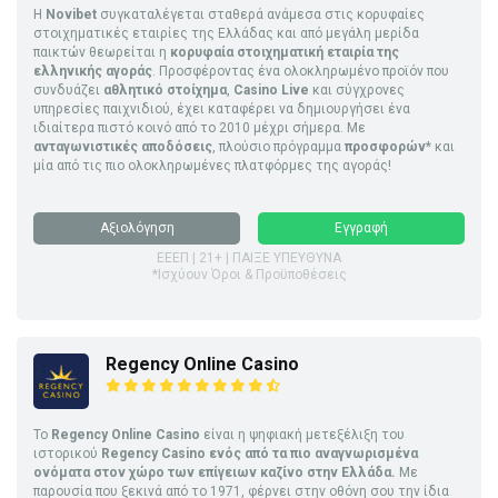
Η
Novibet
συγκαταλέγεται σταθερά ανάμεσα στις κορυφαίες
στοιχηματικές εταιρίες της Ελλάδας και από μεγάλη μερίδα
παικτών θεωρείται η
κορυφαία στοιχηματική εταιρία της
ελληνικής αγοράς
. Προσφέροντας ένα ολοκληρωμένο προϊόν που
συνδυάζει
αθλητικό στοίχημα
,
Casino Live
και σύγχρονες
υπηρεσίες παιχνιδιού, έχει καταφέρει να δημιουργήσει ένα
ιδιαίτερα πιστό κοινό από το 2010 μέχρι σήμερα. Με
ανταγωνιστικές αποδόσεις
, πλούσιο πρόγραμμα
προσφορών
* και
μία από τις πιο ολοκληρωμένες πλατφόρμες της αγοράς!
Αξιολόγηση
Εγγραφή
ΕΕΕΠ | 21+ | ΠΑΙΞΕ ΥΠΕΥΘΥΝΑ
*Ισχύουν Όροι & Προϋποθέσεις
Regency Online Casino
Το
Regency Online Casino
είναι η ψηφιακή μετεξέλιξη του
ιστορικού
Regency Casino ενός από τα πιο αναγνωρισμένα
ονόματα στον χώρο των επίγειων καζίνο στην Ελλάδα.
Με
παρουσία που ξεκινά από το 1971, φέρνει στην οθόνη σου την ίδια