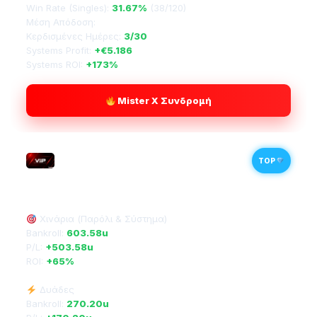
Win Rate (Singles):
31.67%
(38/120)
Μέση Απόδοση:
3.00
Κερδισμένες Ημέρες:
3/30
Systems Profit:
+€5.186
Systems ROI:
+173%
Mister X Συνδρομή
VIP ALL-IN-ONE
TOP
2026 Progression
Χινάρια (Παρόλι & Σύστημα)
Bankroll:
603.58u
P/L:
+503.58u
ROI:
+65%
Δυάδες
Bankroll:
270.20u