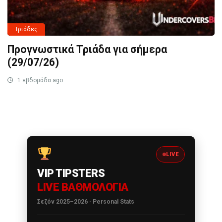
Τριάδες
Προγνωστικά Τριάδα για σήμερα
(29/07/26)
1 εβδομάδα ago
LIVE
VIP TIPSTERS
LIVE ΒΑΘΜΟΛΟΓΊΑ
Σεζόν 2025–2026 · Personal Stats