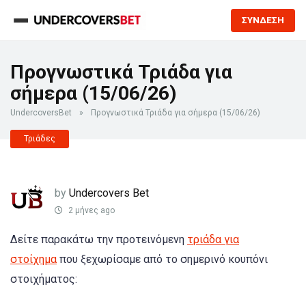
ΣΥΝΔΕΣΗ
Προγνωστικά Τριάδα για
σήμερα (15/06/26)
UndercoversBet
»
Προγνωστικά Τριάδα για σήμερα (15/06/26)
Τριάδες
by
Undercovers Bet
2 μήνες ago
Δείτε παρακάτω την προτεινόμενη
τριάδα για
στοίχημα
που ξεχωρίσαμε από το σημερινό κουπόνι
στοιχήματος: