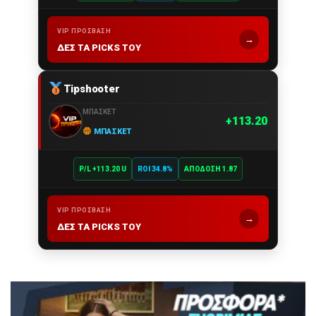
VIP ΠΡΌΣΒΑΣΗ
→
ΔΕΣ ΤΑ PICKS ΤΟΥ
Tipshooter
ΜΠΆΣΚΕΤ
113.20
ΜΠΆΣΚΕΤ
P/L +113.20 U
ROI 34.8%
ΑΠΌΔΟΣΗ 1.87
VIP ΠΡΌΣΒΑΣΗ
→
ΔΕΣ ΤΑ PICKS ΤΟΥ