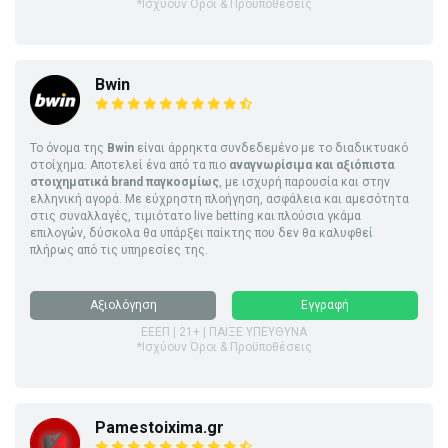
*Ισχύουν Όροι & Προϋποθέσεις
Bwin
Το όνομα της
Bwin
είναι άρρηκτα συνδεδεμένο με το διαδικτυακό
στοίχημα. Αποτελεί ένα από τα πιο
αναγνωρίσιμα και αξιόπιστα
στοιχηματικά brand παγκοσμίως
, με ισχυρή παρουσία και στην
ελληνική αγορά. Με εύχρηστη πλοήγηση, ασφάλεια και αμεσότητα
στις συναλλαγές, τιμιότατο live betting και πλούσια γκάμα
επιλογών, δύσκολα θα υπάρξει παίκτης που δεν θα καλυφθεί
πλήρως από τις υπηρεσίες της.
Αξιολόγηση
Εγγραφή
ΕΕΕΠ | 21+ | ΠΑΙΞΕ ΥΠΕΥΘΥΝΑ
*Ισχύουν Όροι & Προϋποθέσεις
Pamestoixima.gr