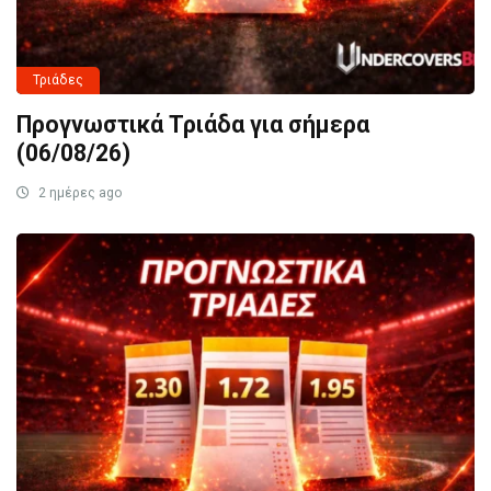
Τριάδες
Προγνωστικά Τριάδα για σήμερα
(06/08/26)
2 ημέρες ago