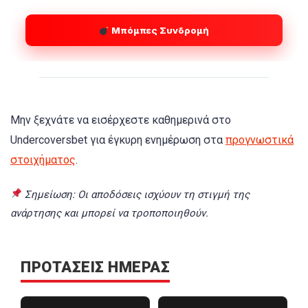
Μπόμπες Συνδρομή
Μην ξεχνάτε να εισέρχεστε καθημερινά στο
Undercoversbet για έγκυρη ενημέρωση στα
προγνωστικά
στοιχήματος
.
Σημείωση: Οι αποδόσεις ισχύουν τη στιγμή της
ανάρτησης και μπορεί να τροποποιηθούν.
ΠΡΟΤΆΣΕΙΣ ΗΜΈΡΑΣ