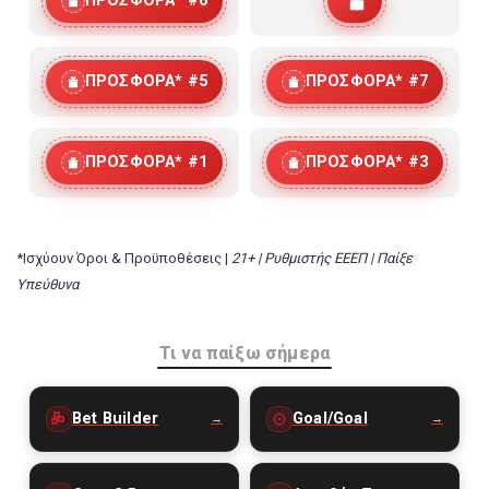
ΠΡΟΣΦΟΡΑ* #3
ΠΡΟΣΦΟΡΑ* #5
ΠΡΟΣΦΟΡΑ* #7
ΠΡΟΣΦΟΡΑ* #1
ΠΡΟΣΦΟΡΑ* #8
*Ισχύουν Όροι & Προϋποθέσεις |
21+ | Ρυθμιστής ΕΕΕΠ | Παίξε
Υπεύθυνα
Τι να παίξω σήμερα
Bet Builder
Goal/Goal
→
→