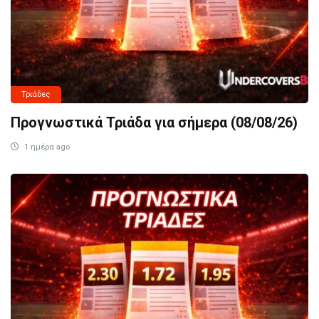
Τριάδες
Προγνωστικά Τριάδα για σήμερα (08/08/26)
1 ημέρα ago