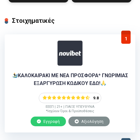
Στοιχηματικές
1
ΚΑΛΟΚΑΙΡΑΚΙ ΜΕ ΝΕΑ ΠΡΟΣΦΟΡΑ* ΓΝΩΡΙΜΙΑΣ
ΕΞΑΡΓΥΡΩΣΗ ΚΩΔΙΚΟΥ ΕΔΩ!
9.8
ΕΕΕΠ | 21+ | ΠΑΙΞΕ ΥΠΕΥΘΥΝΑ
*Ισχύουν Όροι & Προϋποθέσεις
Εγγραφή
Αξιολόγηση