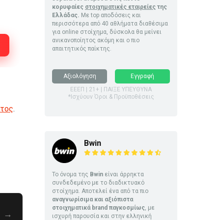
κορυφαίες
στοιχηματικές εταιρείες
της
Ελλάδας.
Με top αποδόσεις και
περισσότερα από 40 αθλήματα διαθέσιμα
για online στοίχημα, δύσκολα θα μείνει
ανικανοποίητος ακόμη και ο πιο
απαιτητικός παίκτης.
Αξιολόγηση
Εγγραφή
ΕΕΕΠ | 21+ | ΠΑΙΞΕ ΥΠΕΥΘΥΝΑ
*Ισχύουν Όροι & Προϋποθέσεις
ατος
.
Bwin
Το όνομα της
Bwin
είναι άρρηκτα
συνδεδεμένο με το διαδικτυακό
στοίχημα. Αποτελεί ένα από τα πιο
αναγνωρίσιμα και αξιόπιστα
στοιχηματικά brand παγκοσμίως
, με
→
ισχυρή παρουσία και στην ελληνική