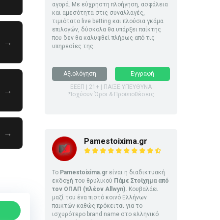
αγορά. Με εύχρηστη πλοήγηση, ασφάλεια
και αμεσότητα στις συναλλαγές,
τιμιότατο live betting και πλούσια γκάμα
επιλογών, δύσκολα θα υπάρξει παίκτης
που δεν θα καλυφθεί πλήρως από τις
→
υπηρεσίες της.
Αξιολόγηση
Εγγραφή
ΕΕΕΠ | 21+ | ΠΑΙΞΕ ΥΠΕΥΘΥΝΑ
→
*Ισχύουν Όροι & Προϋποθέσεις
→
Pamestoixima.gr
Το
Pamestoixima.gr
είναι η διαδικτυακή
εκδοχή του θρυλικού
Πάμε Στοίχημα από
τον ΟΠΑΠ (πλέον Allwyn).
Κουβαλάει
μαζί του ένα πιστό κοινό Ελλήνων
παικτών καθώς πρόκειται για το
ισχυρότερο brand name στο ελληνικό