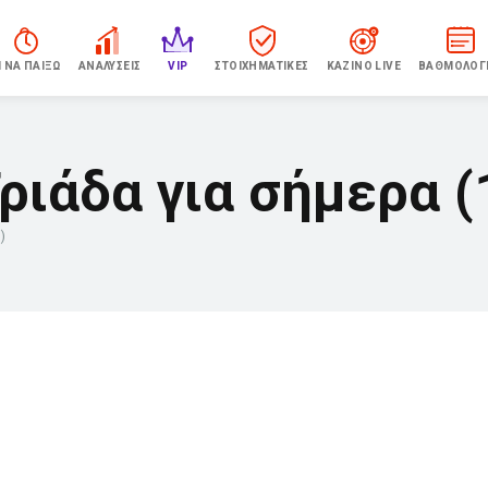
Ι ΝΑ ΠΑΙΞΩ
ΑΝΑΛΥΣΕΙΣ
VIP
ΣΤΟΙΧΗΜΑΤΙΚΕΣ
KAZINO LIVE
ΒΑΘΜΟΛΟΓ
ιάδα για σήμερα (
)