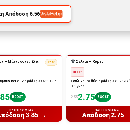
κή Απόδοση 6.56
ι – Μάντσεστερ Σίτι
Σέλτικ – Χαρτς
17:00
TIP
άρουν και οι 2 ομάδες
& Over 10.5
Γκολ και οι δύο ομάδες
& συνολικά
3.5 γκολ
.85
2.75
2.55
BOOST
BOOST
ΠΑΊΞΕ ΝΌΜΙΜΑ
ΠΑΊΞΕ ΝΌΜΙΜΑ
Απόδοση 3.85 →
Απόδοση 2.75 