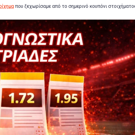
οίχημα
που ξεχωρίσαμε από το σημερινό κουπόνι στοιχήματο