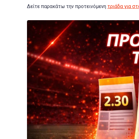
Δείτε παρακάτω την προτεινόμενη
τριάδα για στ