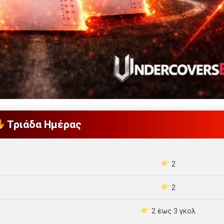
Τριάδα Ημέρας
2
2
2 έως 3 γκολ