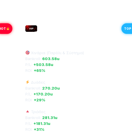
δρομητικά Πακέτα
VIP ALL-IN-ONE
HOT
TOP
2026 Progression
Χινάρια (Παρόλι & Σύστημα)
Bankroll:
603.58u
P/L:
+503.58u
ROI:
+65%
Δυάδες
Bankroll:
270.20u
P/L:
+170.20u
ROI:
+29%
Τριάδες
Bankroll:
281.31u
P/L:
+181.31u
ROI:
+31%