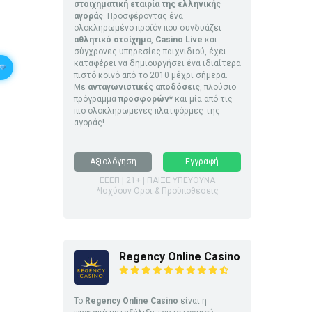
στοιχηματική εταιρία της ελληνικής
αγοράς
. Προσφέροντας ένα
ολοκληρωμένο προϊόν που συνδυάζει
αθλητικό στοίχημα
,
Casino Live
και
σύγχρονες υπηρεσίες παιχνιδιού, έχει
καταφέρει να δημιουργήσει ένα ιδιαίτερα
πιστό κοινό από το 2010 μέχρι σήμερα.
Με
ανταγωνιστικές αποδόσεις
, πλούσιο
πρόγραμμα
προσφορών
* και μία από τις
πιο ολοκληρωμένες πλατφόρμες της
αγοράς!
Αξιολόγηση
Εγγραφή
ΕΕΕΠ | 21+ | ΠΑΙΞΕ ΥΠΕΥΘΥΝΑ
*Ισχύουν Όροι & Προϋποθέσεις
Regency Online Casino
Το
Regency Online Casino
είναι η