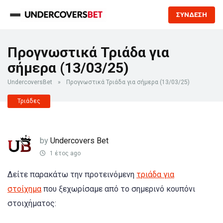
ΣΥΝΔΕΣΗ
Προγνωστικά Τριάδα για
σήμερα (13/03/25)
UndercoversBet
»
Προγνωστικά Τριάδα για σήμερα (13/03/25)
Τριάδες
by
Undercovers Bet
1 έτος ago
Δείτε παρακάτω την προτεινόμενη
τριάδα για
στοίχημα
που ξεχωρίσαμε από το σημερινό κουπόνι
στοιχήματος: