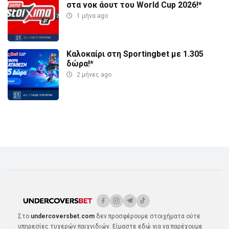
στα νοκ άουτ του World Cup 2026!*
1 μήνα ago
Καλοκαίρι στη Sportingbet με 1.305
δώρα!*
2 μήνες ago
Στο
undercoversbet.com
δεν προσφέρουμε στοιχήματα ούτε
υπηρεσίες τυχερών παιχνιδιών. Είμαστε εδώ για να παρέχουμε