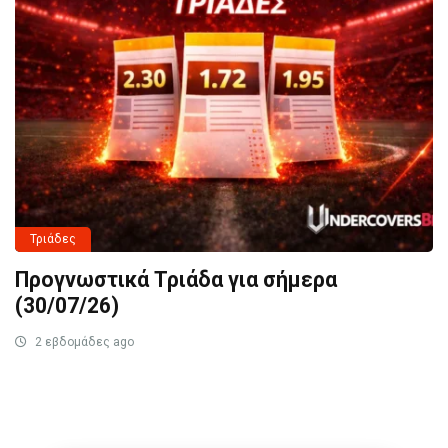
Τριάδες
Προγνωστικά Τριάδα για σήμερα
(30/07/26)
2 εβδομάδες ago