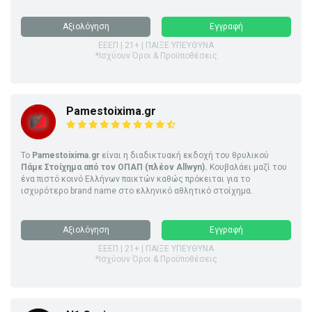
Αξιολόγηση
Εγγραφή
ΕΕΕΠ | 21+ | ΠΑΙΞΕ ΥΠΕΥΘΥΝΑ
*Ισχύουν Όροι & Προϋποθέσεις
Pamestoixima.gr
Το
Pamestoixima.gr
είναι η διαδικτυακή εκδοχή του θρυλικού
Πάμε Στοίχημα από τον ΟΠΑΠ (πλέον Allwyn).
Κουβαλάει μαζί του
ένα πιστό κοινό Ελλήνων παικτών καθώς πρόκειται για το
ισχυρότερο brand name στο ελληνικό αθλητικό στοίχημα.
Αξιολόγηση
Εγγραφή
ΕΕΕΠ | 21+ | ΠΑΙΞΕ ΥΠΕΥΘΥΝΑ
*Ισχύουν Όροι & Προϋποθέσεις