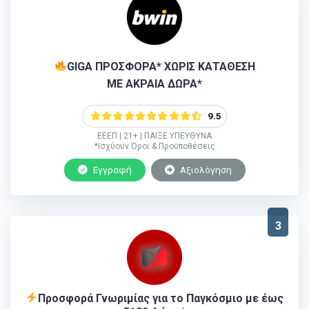
GIGA ΠΡΟΣΦΟΡΑ* ΧΩΡΙΣ ΚΑΤΑΘΕΣΗ
ΜΕ ΑΚΡΑΙΑ ΔΩΡΑ*
9.5
ΕΕΕΠ | 21+ | ΠΑΙΞΕ ΥΠΕΥΘΥΝΑ
*Ισχύουν Όροι & Προϋποθέσεις
Εγγραφή
Αξιολόγηση
3
Προσφορά Γνωριμίας για το Παγκόσμιο με έως