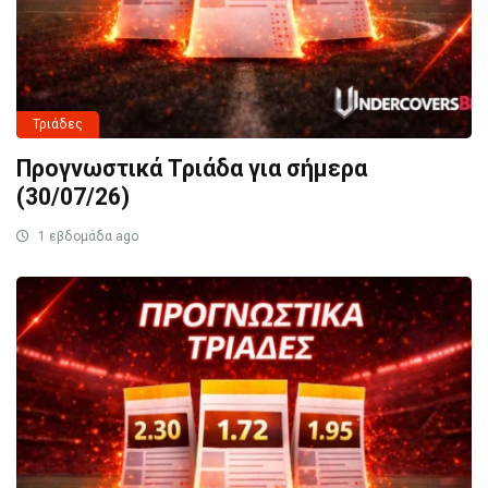
Τριάδες
Προγνωστικά Τριάδα για σήμερα
(30/07/26)
1 εβδομάδα ago