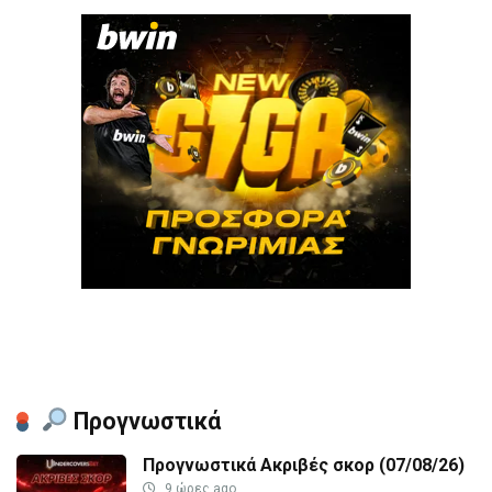
Προγνωστικά
Προγνωστικά Ακριβές σκορ (07/08/26)
9 ώρες ago