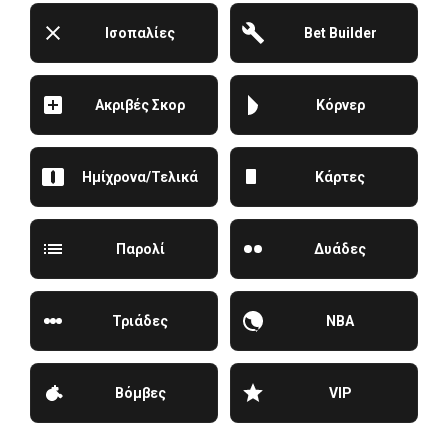
Ισοπαλίες
Bet Builder
Ακριβές Σκορ
Κόρνερ
Ημίχρονα/Τελικά
Κάρτες
Παρολί
Δυάδες
Τριάδες
NBA
Βόμβες
VIP