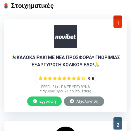
Στοιχηματικές
1
ΚΑΛΟΚΑΙΡΑΚΙ ΜΕ ΝΕΑ ΠΡΟΣΦΟΡΑ* ΓΝΩΡΙΜΙΑΣ
ΕΞΑΡΓΥΡΩΣΗ ΚΩΔΙΚΟΥ ΕΔΩ!
9.8
ΕΕΕΠ | 21+ | ΠΑΙΞΕ ΥΠΕΥΘΥΝΑ
*Ισχύουν Όροι & Προϋποθέσεις
Εγγραφή
Αξιολόγηση
2