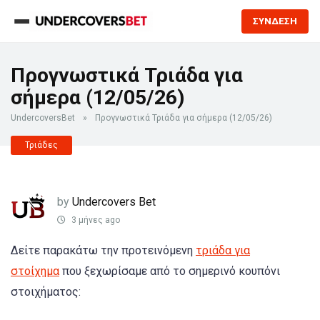
ΣΥΝΔΕΣΗ
Προγνωστικά Τριάδα για
σήμερα (12/05/26)
UndercoversBet
»
Προγνωστικά Τριάδα για σήμερα (12/05/26)
Τριάδες
by
Undercovers Bet
3 μήνες ago
Δείτε παρακάτω την προτεινόμενη
τριάδα για
στοίχημα
που ξεχωρίσαμε από το σημερινό κουπόνι
στοιχήματος: