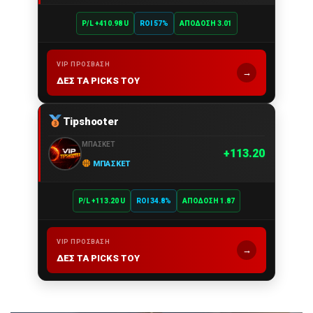
P/L +410.98 U
ROI 57%
ΑΠΌΔΟΣΗ 3.01
VIP ΠΡΌΣΒΑΣΗ
→
ΔΕΣ ΤΑ PICKS ΤΟΥ
Tipshooter
ΜΠΆΣΚΕΤ
113.20
ΜΠΆΣΚΕΤ
P/L +113.20 U
ROI 34.8%
ΑΠΌΔΟΣΗ 1.87
VIP ΠΡΌΣΒΑΣΗ
→
ΔΕΣ ΤΑ PICKS ΤΟΥ