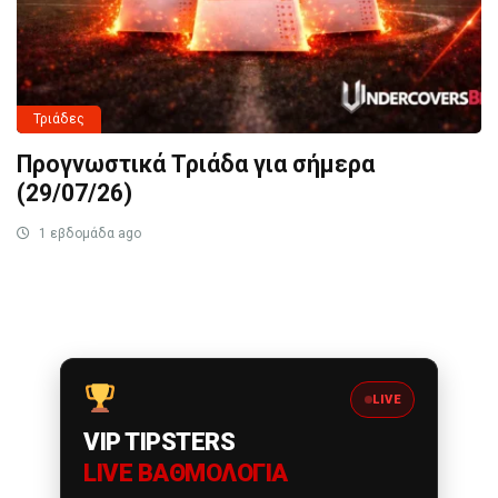
Τριάδες
Προγνωστικά Τριάδα για σήμερα
(29/07/26)
1 εβδομάδα ago
LIVE
VIP TIPSTERS
LIVE ΒΑΘΜΟΛΟΓΊΑ