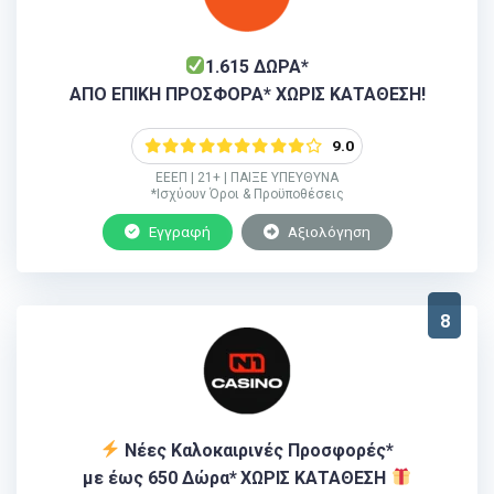
1.615 ΔΩΡΑ*
ΑΠΟ ΕΠΙΚΗ ΠΡΟΣΦΟΡΑ* ΧΩΡΙΣ ΚΑΤΑΘΕΣΗ!
9.0
ΕΕΕΠ | 21+ | ΠΑΙΞΕ ΥΠΕΥΘΥΝΑ
*Ισχύουν Όροι & Προϋποθέσεις
Εγγραφή
Αξιολόγηση
8
Νέες Καλοκαιρινές Προσφορές*
με έως 650 Δώρα*
ΧΩΡΙΣ ΚΑΤΑΘΕΣΗ