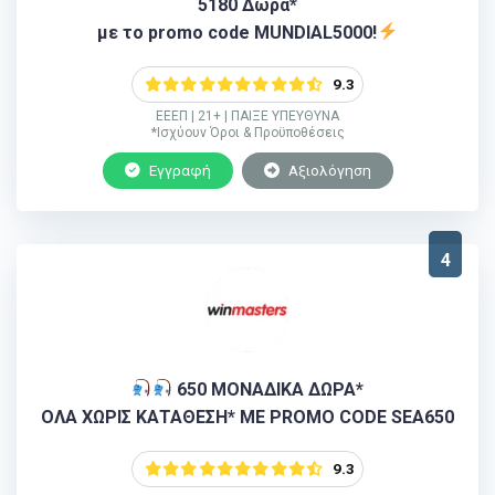
5180 Δώρα*
με το promo code MUNDIAL5000!
9.3
ΕΕΕΠ | 21+ | ΠΑΙΞΕ ΥΠΕΥΘΥΝΑ
*Ισχύουν Όροι & Προϋποθέσεις
Εγγραφή
Αξιολόγηση
4
650 ΜΟΝΑΔΙΚΑ ΔΩΡΑ*
ΟΛΑ ΧΩΡΙΣ ΚΑΤΑΘΕΣΗ* ΜΕ PROMO CODE SEA650
9.3