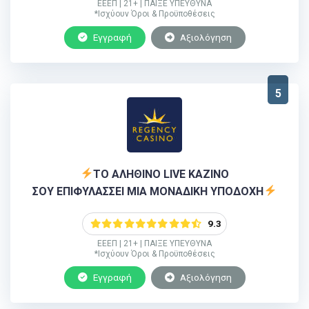
ΕΕΕΠ | 21+ | ΠΑΙΞΕ ΥΠΕΥΘΥΝΑ
*Ισχύουν Όροι & Προϋποθέσεις
Εγγραφή
Αξιολόγηση
5
ΤΟ ΑΛΗΘΙΝΟ LIVE ΚΑΖΙΝΟ
ΣΟΥ ΕΠΙΦΥΛΑΣΣΕΙ ΜΙΑ ΜΟΝΑΔΙΚΗ ΥΠΟΔΟΧΗ
9.3
ΕΕΕΠ | 21+ | ΠΑΙΞΕ ΥΠΕΥΘΥΝΑ
*Ισχύουν Όροι & Προϋποθέσεις
Εγγραφή
Αξιολόγηση