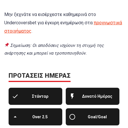
Μην ξεχνάτε να εισέρχεστε καθημερινά στο
Undercoversbet για έγκυρη ενημέρωση στα
προγνωστικά
στοιχήματος
.
Σημείωση: Οι αποδόσεις ισχύουν τη στιγμή της
ανάρτησης και μπορεί να τροποποιηθούν.
ΠΡΟΤΆΣΕΙΣ ΗΜΈΡΑΣ
Στάνταρ
Δυνατό Ημέρας
Over 2.5
Goal/Goal