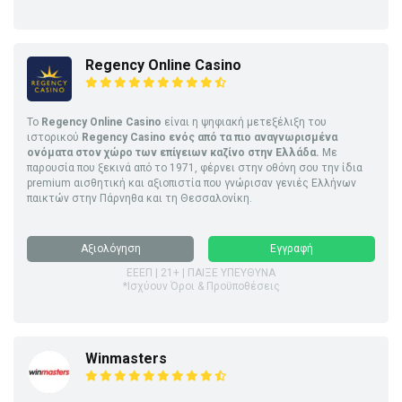
Regency Online Casino
Το
Regency Online Casino
είναι η ψηφιακή μετεξέλιξη του
ιστορικού
Regency Casino ενός από τα πιο αναγνωρισμένα
ονόματα στον χώρο των επίγειων καζίνο στην Ελλάδα.
Με
παρουσία που ξεκινά από το 1971, φέρνει στην οθόνη σου την ίδια
premium αισθητική και αξιοπιστία που γνώρισαν γενιές Ελλήνων
παικτών στην Πάρνηθα και τη Θεσσαλονίκη.
Αξιολόγηση
Εγγραφή
ΕΕΕΠ | 21+ | ΠΑΙΞΕ ΥΠΕΥΘΥΝΑ
*Ισχύουν Όροι & Προϋποθέσεις
Winmasters