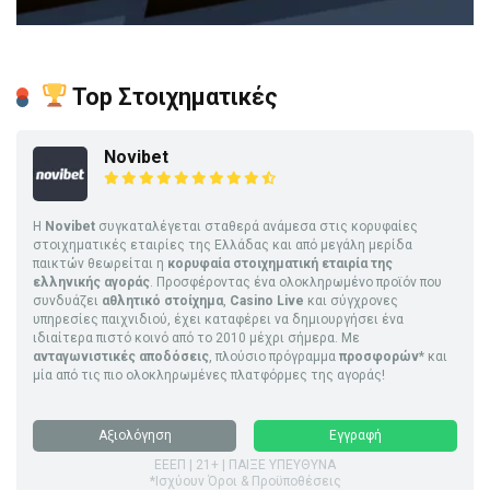
Top Στοιχηματικές
Novibet
Η
Novibet
συγκαταλέγεται σταθερά ανάμεσα στις κορυφαίες
στοιχηματικές εταιρίες της Ελλάδας και από μεγάλη μερίδα
παικτών θεωρείται η
κορυφαία στοιχηματική εταιρία της
ελληνικής αγοράς
. Προσφέροντας ένα ολοκληρωμένο προϊόν που
συνδυάζει
αθλητικό στοίχημα
,
Casino Live
και σύγχρονες
υπηρεσίες παιχνιδιού, έχει καταφέρει να δημιουργήσει ένα
ιδιαίτερα πιστό κοινό από το 2010 μέχρι σήμερα. Με
ανταγωνιστικές αποδόσεις
, πλούσιο πρόγραμμα
προσφορών
* και
μία από τις πιο ολοκληρωμένες πλατφόρμες της αγοράς!
Αξιολόγηση
Εγγραφή
ΕΕΕΠ | 21+ | ΠΑΙΞΕ ΥΠΕΥΘΥΝΑ
*Ισχύουν Όροι & Προϋποθέσεις