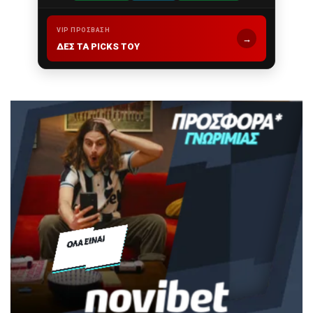
VIP ΠΡΌΣΒΑΣΗ
→
ΔΕΣ ΤΑ PICKS ΤΟΥ