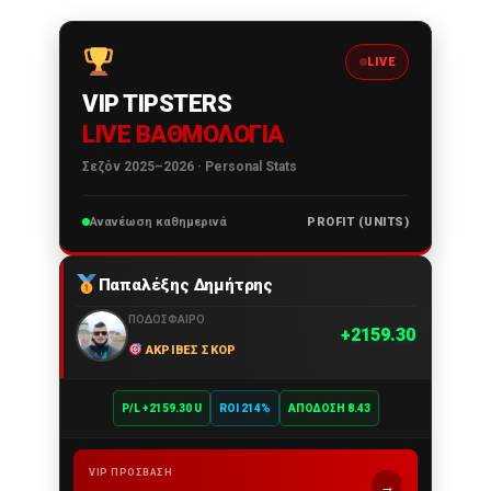
LIVE
VIP TIPSTERS
LIVE ΒΑΘΜΟΛΟΓΊΑ
Σεζόν 2025–2026 · Personal Stats
Ανανέωση καθημερινά
PROFIT (UNITS)
Παπαλέξης Δημήτρης
ΠΟΔΌΣΦΑΙΡΟ
2159.30
ΑΚΡΙΒΈΣ ΣΚΟΡ
P/L +2159.30 U
ROI 214%
ΑΠΌΔΟΣΗ 8.43
VIP ΠΡΌΣΒΑΣΗ
→