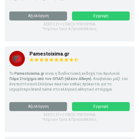
Αξιολόγηση
Εγγραφή
ΕΕΕΠ | 21+ | ΠΑΙΞΕ ΥΠΕΥΘΥΝΑ
*Ισχύουν Όροι & Προϋποθέσεις
Pamestoixima.gr
Το
Pamestoixima.gr
είναι η διαδικτυακή εκδοχή του θρυλικού
Πάμε Στοίχημα από τον ΟΠΑΠ (πλέον Allwyn).
Κουβαλάει μαζί του
ένα πιστό κοινό Ελλήνων παικτών καθώς πρόκειται για το
ισχυρότερο brand name στο ελληνικό αθλητικό στοίχημα.
Αξιολόγηση
Εγγραφή
ΕΕΕΠ | 21+ | ΠΑΙΞΕ ΥΠΕΥΘΥΝΑ
*Ισχύουν Όροι & Προϋποθέσεις