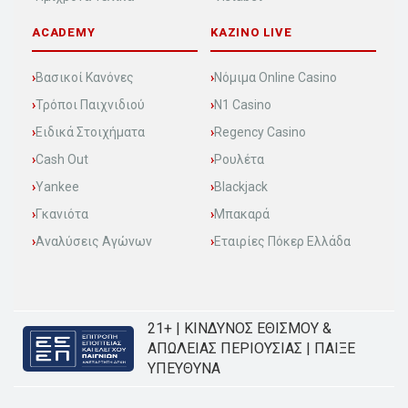
ACADEMY
KAZINO LIVE
Βασικοί Κανόνες
Νόμιμα Online Casino
Τρόποι Παιχνιδιού
N1 Casino
Ειδικά Στοιχήματα
Regency Casino
Cash Out
Ρουλέτα
Yankee
Blackjack
Γκανιότα
Μπακαρά
Αναλύσεις Αγώνων
Εταιρίες Πόκερ Ελλάδα
21+ | ΚΙΝΔΥΝΟΣ ΕΘΙΣΜΟΥ &
ΑΠΩΛΕΙΑΣ ΠΕΡΙΟΥΣΙΑΣ | ΠΑΙΞΕ
ΥΠΕΥΘΥΝΑ