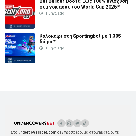
Bet Builder Boost: Έως 100% ενίσχυση
στα νοκ άουτ του World Cup 2026!*
1 μήνα ago
Καλοκαίρι στη Sportingbet με 1.305
δώρα!*
1 μήνα ago
Στο
undercoversbet.com
δεν προσφέρουμε στοιχήματα ούτε