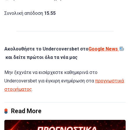
Συνολική απόδοση
15.55
Ακολουθήστε τo Undercoversbet στο
Google News
και δείτε πρώτοι όλα τα νέα μας
Μην ξεχνάτε να εισέρχεστε καθημερινά στο
Undercoversbet για έγκυρη ενημέρωση στα
προγνωστικά
στοιχήματος
.
Read More