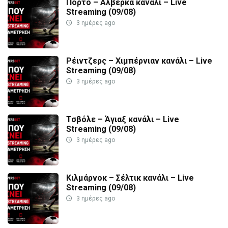
Πόρτο – Αλβέρκα κανάλι – Live
Streaming (09/08)
3 ημέρες ago
Ρέιντζερς – Χιμπέρνιαν κανάλι – Live
Streaming (09/08)
3 ημέρες ago
Τσβόλε – Άγιαξ κανάλι – Live
Streaming (09/08)
3 ημέρες ago
Κιλμάρνοκ – Σέλτικ κανάλι – Live
Streaming (09/08)
3 ημέρες ago