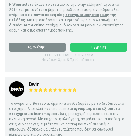
Η
Winmasters
έκανε το ντεμπούτο της στην ελληνική αγορά το
2014 και με ταχύτατα βήματα προόδου κατάφερε να εδραιωθεί
ανάμεσα στις
πέντε κορυφαίες
στοιχηματικές εταιρείες
της
Ελλάδας.
Με top αποδόσεις και περισσότερα από 40 αθλήματα
διαθέσιμα για online στοίχημα, δύσκολα θα μείνει ανικανοποίητος
ακόμη και ο πιο απαιτητικός παίκτης.
Αξιολόγηση
Εγγραφή
ΕΕΕΠ | 21+ | ΠΑΙΞΕ ΥΠΕΥΘΥΝΑ
*Ισχύουν Όροι & Προϋποθέσεις
Bwin
Το όνομα της
Bwin
είναι άρρηκτα συνδεδεμένο με το διαδικτυακό
στοίχημα. Αποτελεί ένα από τα πιο
αναγνωρίσιμα και αξιόπιστα
στοιχηματικά brand παγκοσμίως
, με ισχυρή παρουσία και στην
ελληνική αγορά. Με εύχρηστη πλοήγηση, ασφάλεια και αμεσότητα
στις συναλλαγές, τιμιότατο live betting και πλούσια γκάμα
επιλογών, δύσκολα θα υπάρξει παίκτης που δεν θα καλυφθεί
πλήρως από τις υπηρεσίες της.