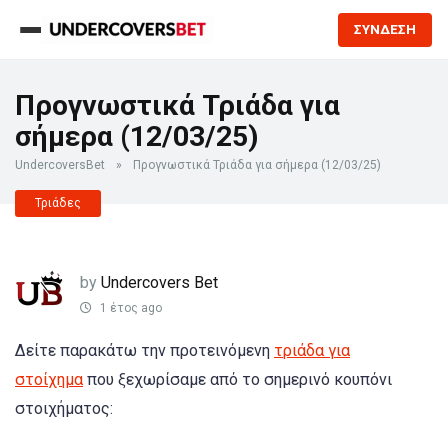
ΣΥΝΔΕΣΗ
Προγνωστικά Τριάδα για
σήμερα (12/03/25)
UndercoversBet
»
Προγνωστικά Τριάδα για σήμερα (12/03/25)
Τριάδες
by
Undercovers Bet
1 έτος ago
Δείτε παρακάτω την προτεινόμενη
τριάδα για
στοίχημα
που ξεχωρίσαμε από το σημερινό κουπόνι
στοιχήματος: