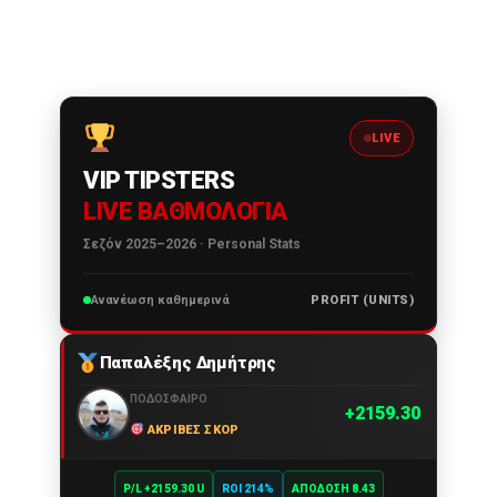
LIVE
VIP TIPSTERS
LIVE ΒΑΘΜΟΛΟΓΊΑ
Σεζόν 2025–2026 · Personal Stats
Ανανέωση καθημερινά
PROFIT (UNITS)
Παπαλέξης Δημήτρης
ΠΟΔΌΣΦΑΙΡΟ
2159.30
ΑΚΡΙΒΈΣ ΣΚΟΡ
P/L +2159.30 U
ROI 214%
ΑΠΌΔΟΣΗ 8.43