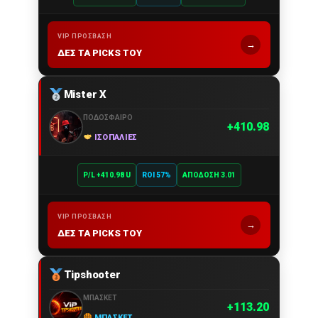
VIP ΠΡΌΣΒΑΣΗ
→
ΔΕΣ ΤΑ PICKS ΤΟΥ
Mister X
ΠΟΔΌΣΦΑΙΡΟ
410.98
ΙΣΟΠΑΛΊΕΣ
P/L +410.98 U
ROI 57%
ΑΠΌΔΟΣΗ 3.01
VIP ΠΡΌΣΒΑΣΗ
→
ΔΕΣ ΤΑ PICKS ΤΟΥ
Tipshooter
ΜΠΆΣΚΕΤ
113.20
ΜΠΆΣΚΕΤ