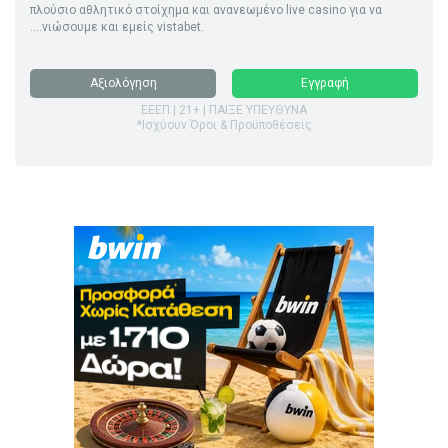
πλούσιο αθλητικό στοίχημα και ανανεωμένο live casino για να
....νιώσουμε και εμείς vistabet.
Αξιολόγηση
Εγγραφή
ΕΕΕΠ | 21+ | ΠΑΙΞΕ ΥΠΕΥΘΥΝΑ
*Ισχύουν Όροι & Προϋποθέσεις