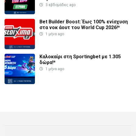
3 εβδομάδες ago
Bet Builder Boost: Έως 100% ενίσχυση
στα νοκ άουτ του World Cup 2026!*
1 μήνα ago
Καλοκαίρι στη Sportingbet με 1.305
δώρα!*
1 μήνα ago