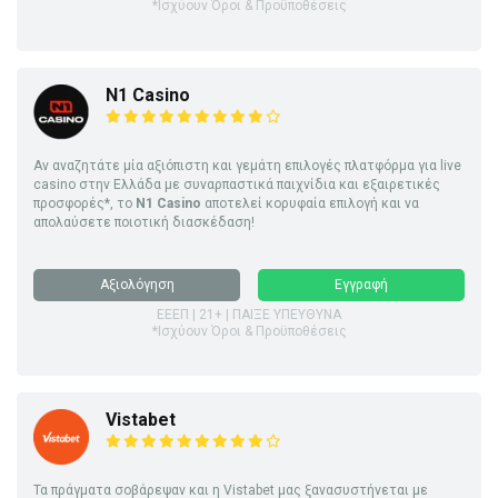
*Ισχύουν Όροι & Προϋποθέσεις
N1 Casino
Αν αναζητάτε μία αξιόπιστη και γεμάτη επιλογές πλατφόρμα για live
casino στην Ελλάδα με συναρπαστικά παιχνίδια και εξαιρετικές
προσφορές*, το
N1 Casino
αποτελεί κορυφαία επιλογή και να
απολαύσετε ποιοτική διασκέδαση!
Αξιολόγηση
Εγγραφή
ΕΕΕΠ | 21+ | ΠΑΙΞΕ ΥΠΕΥΘΥΝΑ
*Ισχύουν Όροι & Προϋποθέσεις
Vistabet
Τα πράγματα σοβάρεψαν και η Vistabet μας ξανασυστήνεται με