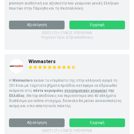
premium αισθητική και αξιοπιστία που γνώρισαν γενιές Ελλήνων
παικτών στην Πάρνηθα και τη Θεσσαλονίκη.
Αξιολόγηση
Εγγραφή
ΕΕΕΠ | 21+ | ΠΑΙΞΕ ΥΠΕΥΘΥΝΑ
*Ισχύουν Όροι & Προϋποθέσεις
Winmasters
Η
Winmasters
έκανε το ντεμπούτο της στην ελληνική αγορά το
2014 και με ταχύτατα βήματα προόδου κατάφερε να εδραιωθεί
ανάμεσα στις
πέντε κορυφαίες
στοιχηματικές εταιρείες
της
Ελλάδας.
Με top αποδόσεις και περισσότερα από 40 αθλήματα
διαθέσιμα για online στοίχημα, δύσκολα θα μείνει ανικανοποίητος
ακόμη και ο πιο απαιτητικός παίκτης.
Αξιολόγηση
Εγγραφή
ΕΕΕΠ | 21+ | ΠΑΙΞΕ ΥΠΕΥΘΥΝΑ