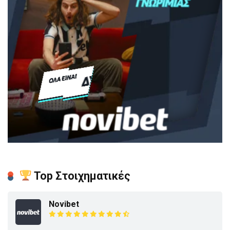
Top Στοιχηματικές
Novibet