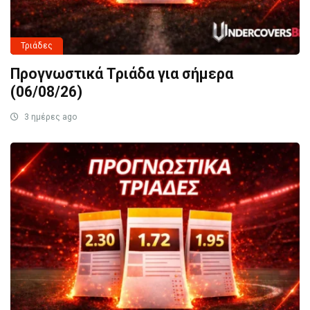
Τριάδες
Προγνωστικά Τριάδα για σήμερα
(06/08/26)
3 ημέρες ago