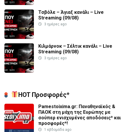
Τσβόλε – Άγιαξ κανάλι – Live
Streaming (09/08)
3 ημέρες ago
Κιλμάρνοκ – Σέλτικ κανάλι – Live
Streaming (09/08)
3 ημέρες ago
HOT Προσφορές*
Pamestoixima.gr: Παναθηναϊκός &
ΠΑΟΚ στη μάχη της Ευρώπης με
σούπερ ενισχυμένες αποδόσεις* και
προσφορές*!
1 εβδομάδα ago