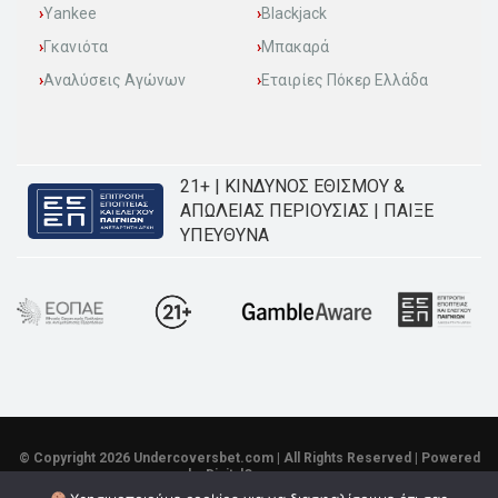
Yankee
Blackjack
Γκανιότα
Μπακαρά
Αναλύσεις Αγώνων
Εταιρίες Πόκερ Ελλάδα
21+ | ΚΙΝΔΥΝΟΣ ΕΘΙΣΜΟΥ &
ΑΠΩΛΕΙΑΣ ΠΕΡΙΟΥΣΙΑΣ | ΠΑΙΞΕ
ΥΠΕΥΘΥΝΑ
© Copyright 2026 Undercoversbet.com | All Rights Reserved | Powered
by
DigitalOwners.gr