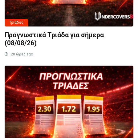
Τριάδες
Προγνωστικά Τριάδα για σήμερα
(08/08/26)
20 ώρες ago