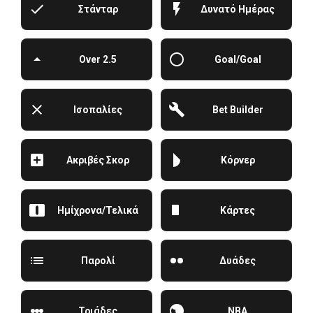
Στάνταρ
Δυνατό Ημέρας
Over 2.5
Goal/Goal
Ισοπαλίες
Bet Builder
Ακριβές Σκορ
Κόρνερ
Ημίχρονα/Τελικά
Κάρτες
Παρολί
Δυάδες
Τριάδες
NBA