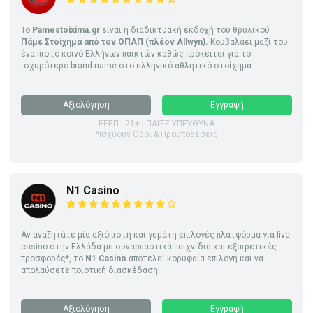
Το
Pamestoixima.gr
είναι η διαδικτυακή εκδοχή του θρυλικού
Πάμε Στοίχημα από τον ΟΠΑΠ (πλέον Allwyn).
Κουβαλάει μαζί του
ένα πιστό κοινό Ελλήνων παικτών καθώς πρόκειται για το
ισχυρότερο brand name στο ελληνικό αθλητικό στοίχημα.
Αξιολόγηση
Εγγραφή
ΕΕΕΠ | 21+ | ΠΑΙΞΕ ΥΠΕΥΘΥΝΑ
*Ισχύουν Όροι & Προϋποθέσεις
N1 Casino
Αν αναζητάτε μία αξιόπιστη και γεμάτη επιλογές πλατφόρμα για live
casino στην Ελλάδα με συναρπαστικά παιχνίδια και εξαιρετικές
προσφορές*, το
N1 Casino
αποτελεί κορυφαία επιλογή και να
απολαύσετε ποιοτική διασκέδαση!
Αξιολόγηση
Εγγραφή