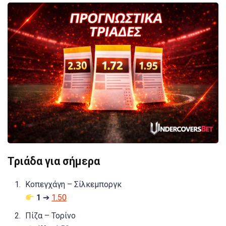
Τριάδα για σήμερα
Κοπεγχάγη – Σίλκεμποργκ
1
➔
1.50
Πίζα – Τορίνο