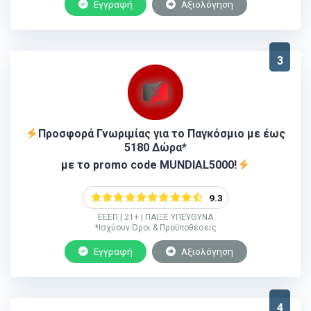
Εγγραφή
Αξιολόγηση
3
Προσφορά Γνωριμίας για το Παγκόσμιο με έως
5180 Δώρα*
με το promo code MUNDIAL5000!
9.3
ΕΕΕΠ | 21+ | ΠΑΙΞΕ ΥΠΕΥΘΥΝΑ
*Ισχύουν Όροι & Προϋποθέσεις
Εγγραφή
Αξιολόγηση
4