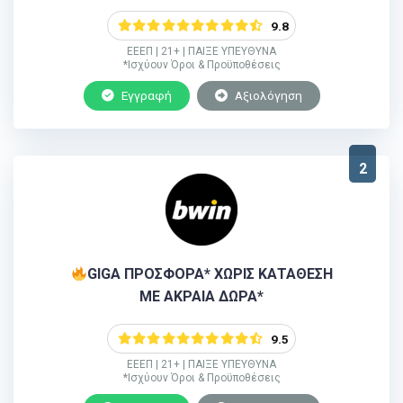
9.8
ΕΕΕΠ | 21+ | ΠΑΙΞΕ ΥΠΕΥΘΥΝΑ
*Ισχύουν Όροι & Προϋποθέσεις
Εγγραφή
Αξιολόγηση
2
GIGA ΠΡΟΣΦΟΡΑ* ΧΩΡΙΣ ΚΑΤΑΘΕΣΗ
ΜΕ ΑΚΡΑΙΑ ΔΩΡΑ*
9.5
ΕΕΕΠ | 21+ | ΠΑΙΞΕ ΥΠΕΥΘΥΝΑ
*Ισχύουν Όροι & Προϋποθέσεις