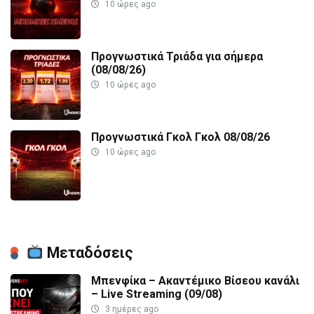
10 ώρες ago
Προγνωστικά Τριάδα για σήμερα
(08/08/26)
10 ώρες ago
Προγνωστικά Γκολ Γκολ 08/08/26
10 ώρες ago
Μεταδόσεις
Μπενφίκα – Ακαντέμικο Βίσεου κανάλι
– Live Streaming (09/08)
3 ημέρες ago