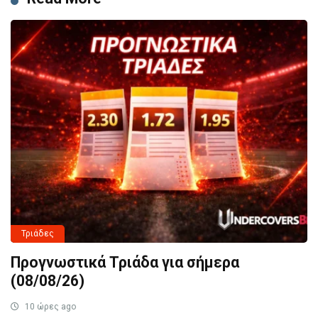
Τριάδες
Προγνωστικά Τριάδα για σήμερα
(08/08/26)
10 ώρες ago