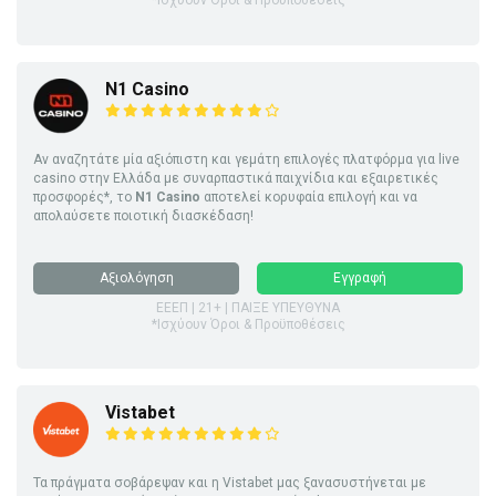
*Ισχύουν Όροι & Προϋποθέσεις
N1 Casino
Αν αναζητάτε μία αξιόπιστη και γεμάτη επιλογές πλατφόρμα για live
casino στην Ελλάδα με συναρπαστικά παιχνίδια και εξαιρετικές
προσφορές*, το
N1 Casino
αποτελεί κορυφαία επιλογή και να
απολαύσετε ποιοτική διασκέδαση!
Αξιολόγηση
Εγγραφή
ΕΕΕΠ | 21+ | ΠΑΙΞΕ ΥΠΕΥΘΥΝΑ
*Ισχύουν Όροι & Προϋποθέσεις
Vistabet
Τα πράγματα σοβάρεψαν και η Vistabet μας ξανασυστήνεται με