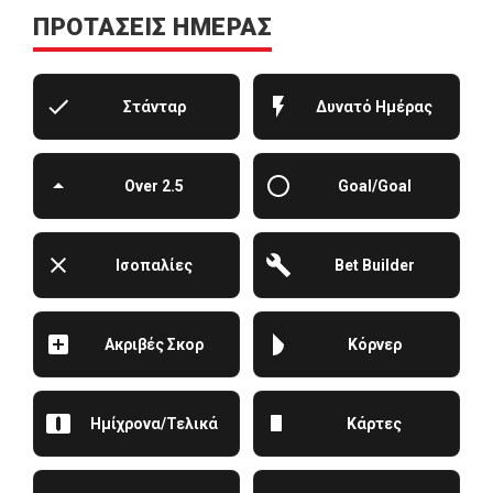
ΠΡΟΤΆΣΕΙΣ ΗΜΈΡΑΣ
Στάνταρ
Δυνατό Ημέρας
Over 2.5
Goal/Goal
Ισοπαλίες
Bet Builder
Ακριβές Σκορ
Κόρνερ
Ημίχρονα/Τελικά
Κάρτες