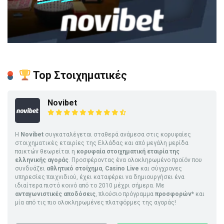
Top Στοιχηματικές
Novibet
Η
Novibet
συγκαταλέγεται σταθερά ανάμεσα στις κορυφαίες
στοιχηματικές εταιρίες της Ελλάδας και από μεγάλη μερίδα
παικτών θεωρείται η
κορυφαία στοιχηματική εταιρία της
ελληνικής αγοράς
. Προσφέροντας ένα ολοκληρωμένο προϊόν που
συνδυάζει
αθλητικό στοίχημα
,
Casino Live
και σύγχρονες
υπηρεσίες παιχνιδιού, έχει καταφέρει να δημιουργήσει ένα
ιδιαίτερα πιστό κοινό από το 2010 μέχρι σήμερα. Με
ανταγωνιστικές αποδόσεις
, πλούσιο πρόγραμμα
προσφορών
* και
μία από τις πιο ολοκληρωμένες πλατφόρμες της αγοράς!