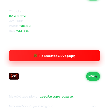
VIP SINGLE ΠΡΟΤΑΣΕΙΣ
111 picks
86 σωστά
Avg Odds:
1.74
Profit:
+38.6u
ROI:
+34.8%
TipShooter Συνδρομή
VIP Μπόμπες
NEW
VIP ΜΠΟΜΠΕΣ + ΑΝΑΤΡΟΠΕΣ
Μεγαλύτερο ρίσκο,
μεγαλύτερο ταμείο
.
Νέα συνδρομή για κυνηγούς
μεγάλων αποδόσεων
και