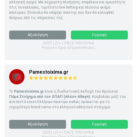
ελληνική αγορά. Με εύχρηστη πλοήγηση, ασφάλεια και αμεσότητα
στις συναλλαγές, τιμιότατο live betting και πλούσια γκάμα
επιλογών, δύσκολα θα υπάρξει παίκτης που δεν θα καλυφθεί
πλήρως από τις υπηρεσίες της.
Αξιολόγηση
Εγγραφή
ΕΕΕΠ | 21+ | ΠΑΙΞΕ ΥΠΕΥΘΥΝΑ
*Ισχύουν Όροι & Προϋποθέσεις
Pamestoixima.gr
Το
Pamestoixima.gr
είναι η διαδικτυακή εκδοχή του θρυλικού
Πάμε Στοίχημα από τον ΟΠΑΠ (πλέον Allwyn).
Κουβαλάει μαζί του
ένα πιστό κοινό Ελλήνων παικτών καθώς πρόκειται για το
ισχυρότερο brand name στο ελληνικό αθλητικό στοίχημα.
Αξιολόγηση
Εγγραφή
ΕΕΕΠ | 21+ | ΠΑΙΞΕ ΥΠΕΥΘΥΝΑ