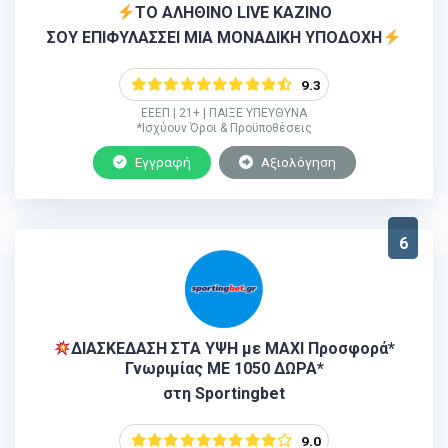
ΤΟ ΑΛΗΘΙΝΟ LIVE ΚΑΖΙΝΟ
ΣΟΥ ΕΠΙΦΥΛΑΣΣΕΙ ΜΙΑ ΜΟΝΑΔΙΚΗ ΥΠΟΔΟΧΗ
9.3
ΕΕΕΠ | 21+ | ΠΑΙΞΕ ΥΠΕΥΘΥΝΑ
*Ισχύουν Όροι & Προϋποθέσεις
Εγγραφή
Αξιολόγηση
6
ΔΙΑΣΚΕΔΑΣΗ ΣΤΑ ΥΨΗ με ΜΑΧΙ Προσφορά*
Γνωριμίας ΜΕ 1050 ΔΩΡΑ*
στη Sportingbet
9.0