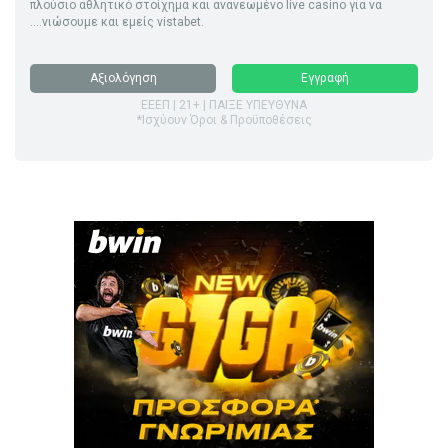
πλούσιο αθλητικό στοίχημα και ανανεωμένο live casino για να
....νιώσουμε και εμείς vistabet.
Αξιολόγηση
Εγγραφή
ΕΕΕΠ | 21+ | ΠΑΙΞΕ ΥΠΕΥΘΥΝΑ
*Ισχύουν Όροι & Προϋποθέσεις