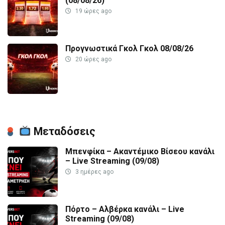
(08/08/26)
19 ώρες ago
Προγνωστικά Γκολ Γκολ 08/08/26
20 ώρες ago
Μεταδόσεις
Μπενφίκα – Ακαντέμικο Βίσεου κανάλι
– Live Streaming (09/08)
3 ημέρες ago
Πόρτο – Αλβέρκα κανάλι – Live
Streaming (09/08)