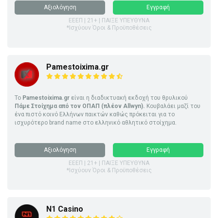
Αξιολόγηση
Εγγραφή
ΕΕΕΠ | 21+ | ΠΑΙΞΕ ΥΠΕΥΘΥΝΑ
*Ισχύουν Όροι & Προϋποθέσεις
Pamestoixima.gr
Το
Pamestoixima.gr
είναι η διαδικτυακή εκδοχή του θρυλικού
Πάμε Στοίχημα από τον ΟΠΑΠ (πλέον Allwyn).
Κουβαλάει μαζί του
ένα πιστό κοινό Ελλήνων παικτών καθώς πρόκειται για το
ισχυρότερο brand name στο ελληνικό αθλητικό στοίχημα.
Αξιολόγηση
Εγγραφή
ΕΕΕΠ | 21+ | ΠΑΙΞΕ ΥΠΕΥΘΥΝΑ
*Ισχύουν Όροι & Προϋποθέσεις
N1 Casino