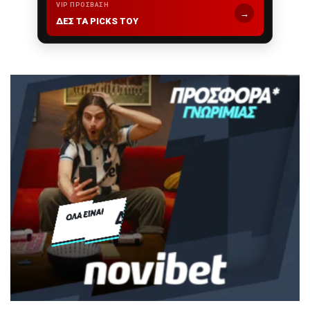
VIP ΠΡΌΣΒΑΣΗ
→
ΔΕΣ ΤΑ PICKS ΤΟΥ