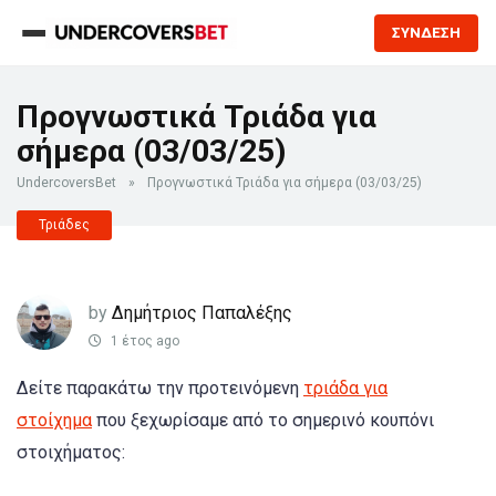
ΣΥΝΔΕΣΗ
Προγνωστικά Τριάδα για
σήμερα (03/03/25)
UndercoversBet
»
Προγνωστικά Τριάδα για σήμερα (03/03/25)
Τριάδες
by
Δημήτριος Παπαλέξης
1 έτος ago
Δείτε παρακάτω την προτεινόμενη
τριάδα για
στοίχημα
που ξεχωρίσαμε από το σημερινό κουπόνι
στοιχήματος: