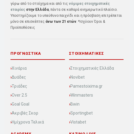
γύρω από το στοίχημα και από τις
νόμιμες στοιχηματικές
εταιρίες
στην Ελλάδα
, πάντα σε καθαρά ενημερωτικό πλαίσιο.
Υποστηρίζουμε το υπεύθυνο παιχνίδι και η πρόσβαση επιτρέπεται
μόνο σε επισκέπτες
άνω των 21 ετών
. *Ισχύουν Όροι &
Προϋποθέσεις
ΠΡΟΓΝΩΣΤΙΚΆ
ΣΤΟΙΧΗΜΑΤΙΚΈΣ
Χινάρια
Στοιχηματικές Ελλάδα
Δυάδες
Novibet
Τριάδες
Pamestoixima.gr
Over 2.5
Winmasters
Goal Goal
Bwin
Ακριβές Σκορ
Sportingbet
Ημίχρονα Τελικά
Vistabet
ACADEMY
KAZINO LIVE