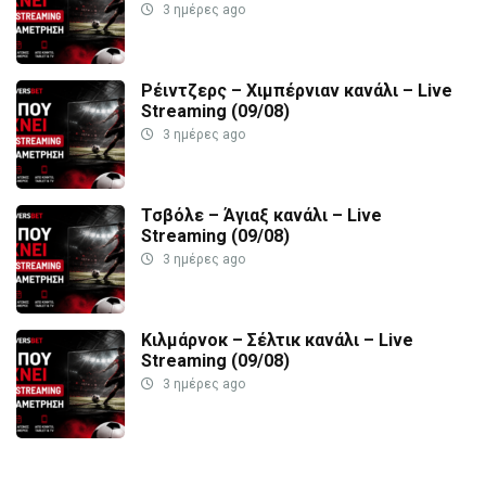
3 ημέρες ago
Ρέιντζερς – Χιμπέρνιαν κανάλι – Live
Streaming (09/08)
3 ημέρες ago
Τσβόλε – Άγιαξ κανάλι – Live
Streaming (09/08)
3 ημέρες ago
Κιλμάρνοκ – Σέλτικ κανάλι – Live
Streaming (09/08)
3 ημέρες ago