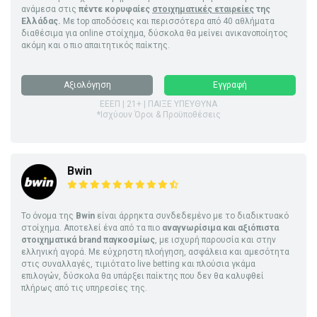
ανάμεσα στις
πέντε κορυφαίες
στοιχηματικές εταιρείες
της
Ελλάδας.
Με top αποδόσεις και περισσότερα από 40 αθλήματα
διαθέσιμα για online στοίχημα, δύσκολα θα μείνει ανικανοποίητος
ακόμη και ο πιο απαιτητικός παίκτης.
Αξιολόγηση
Εγγραφή
ΕΕΕΠ | 21+ | ΠΑΙΞΕ ΥΠΕΥΘΥΝΑ
*Ισχύουν Όροι & Προϋποθέσεις
Bwin
Το όνομα της
Bwin
είναι άρρηκτα συνδεδεμένο με το διαδικτυακό
στοίχημα. Αποτελεί ένα από τα πιο
αναγνωρίσιμα και αξιόπιστα
στοιχηματικά brand παγκοσμίως
, με ισχυρή παρουσία και στην
ελληνική αγορά. Με εύχρηστη πλοήγηση, ασφάλεια και αμεσότητα
στις συναλλαγές, τιμιότατο live betting και πλούσια γκάμα
επιλογών, δύσκολα θα υπάρξει παίκτης που δεν θα καλυφθεί
πλήρως από τις υπηρεσίες της.