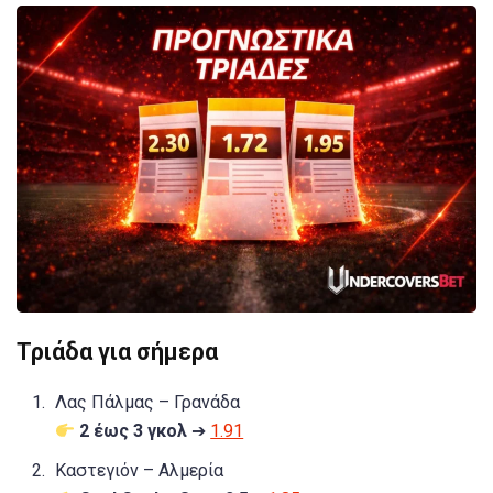
Τριάδα για σήμερα
Λας Πάλμας – Γρανάδα
2 έως 3 γκολ
➔
1.91
Καστεγιόν – Αλμερία