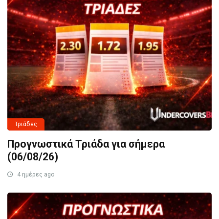
Τριάδες
Προγνωστικά Τριάδα για σήμερα
(06/08/26)
4 ημέρες ago