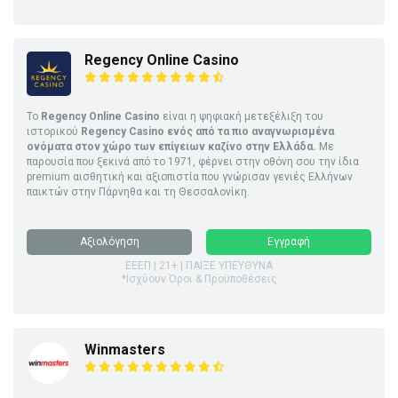
Regency Online Casino
Το
Regency Online Casino
είναι η ψηφιακή μετεξέλιξη του
ιστορικού
Regency Casino ενός από τα πιο αναγνωρισμένα
ονόματα στον χώρο των επίγειων καζίνο στην Ελλάδα.
Με
παρουσία που ξεκινά από το 1971, φέρνει στην οθόνη σου την ίδια
premium αισθητική και αξιοπιστία που γνώρισαν γενιές Ελλήνων
παικτών στην Πάρνηθα και τη Θεσσαλονίκη.
Αξιολόγηση
Εγγραφή
ΕΕΕΠ | 21+ | ΠΑΙΞΕ ΥΠΕΥΘΥΝΑ
*Ισχύουν Όροι & Προϋποθέσεις
Winmasters