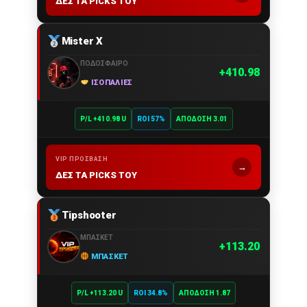
ΔΕΣ ΤΑ PICKS ΤΟΥ
Mister X
ΠΟΔΌΣΦΑΙΡΟ
410.98
ΙΣΟΠΑΛΊΕΣ
P/L +410.98 U
ROI 57%
ΑΠΌΔΟΣΗ 3.01
VIP ΠΡΌΣΒΑΣΗ
→
ΔΕΣ ΤΑ PICKS ΤΟΥ
Tipshooter
ΜΠΆΣΚΕΤ
113.20
ΜΠΆΣΚΕΤ
P/L +113.20 U
ROI 34.8%
ΑΠΌΔΟΣΗ 1.87