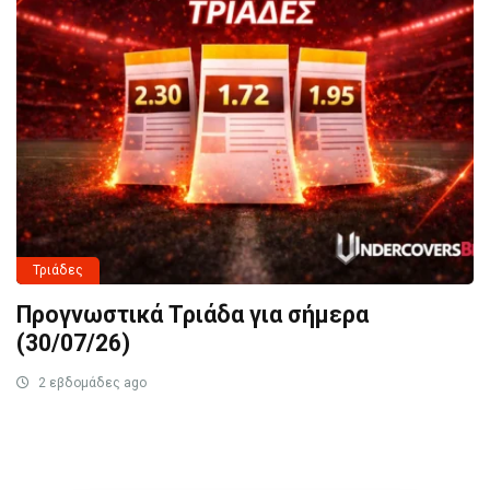
Τριάδες
Προγνωστικά Τριάδα για σήμερα
(30/07/26)
2 εβδομάδες ago