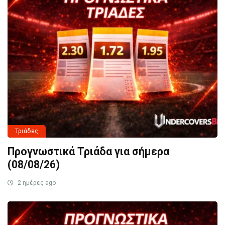
Τριάδες
Προγνωστικά Τριάδα για σήμερα
(08/08/26)
2 ημέρες ago