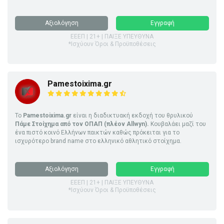
Αξιολόγηση
Εγγραφή
ΕΕΕΠ | 21+ | ΠΑΙΞΕ ΥΠΕΥΘΥΝΑ
*Ισχύουν Όροι & Προϋποθέσεις
Pamestoixima.gr
Το
Pamestoixima.gr
είναι η διαδικτυακή εκδοχή του θρυλικού
Πάμε Στοίχημα από τον ΟΠΑΠ (πλέον Allwyn).
Κουβαλάει μαζί του
ένα πιστό κοινό Ελλήνων παικτών καθώς πρόκειται για το
ισχυρότερο brand name στο ελληνικό αθλητικό στοίχημα.
Αξιολόγηση
Εγγραφή
ΕΕΕΠ | 21+ | ΠΑΙΞΕ ΥΠΕΥΘΥΝΑ
*Ισχύουν Όροι & Προϋποθέσεις