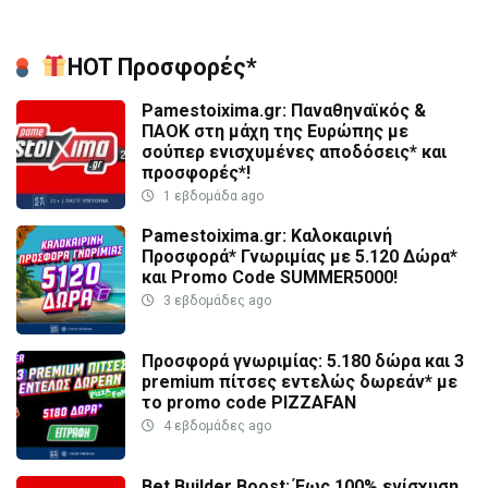
HOT Προσφορές*
Pamestoixima.gr: Παναθηναϊκός &
ΠΑΟΚ στη μάχη της Ευρώπης με
σούπερ ενισχυμένες αποδόσεις* και
προσφορές*!
1 εβδομάδα ago
Pamestoixima.gr: Καλοκαιρινή
Προσφορά* Γνωριμίας με 5.120 Δώρα*
και Promo Code SUMMER5000!
3 εβδομάδες ago
Προσφορά γνωριμίας: 5.180 δώρα και 3
premium πίτσες εντελώς δωρεάν* με
το promo code PIZZAFAN
4 εβδομάδες ago
Bet Builder Boost: Έως 100% ενίσχυση