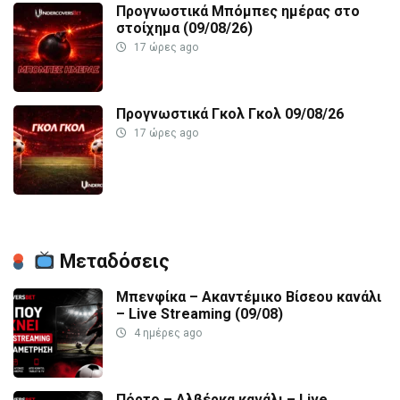
Προγνωστικά Μπόμπες ημέρας στο
στοίχημα (09/08/26)
17 ώρες ago
Προγνωστικά Γκολ Γκολ 09/08/26
17 ώρες ago
Μεταδόσεις
Μπενφίκα – Ακαντέμικο Βίσεου κανάλι
– Live Streaming (09/08)
4 ημέρες ago
Πόρτο – Αλβέρκα κανάλι – Live