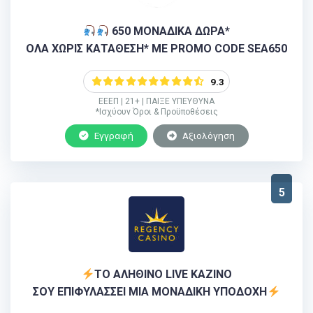
650 ΜΟΝΑΔΙΚΑ ΔΩΡΑ*
ΟΛΑ ΧΩΡΙΣ ΚΑΤΑΘΕΣΗ* ΜΕ PROMO CODE SEA650
9.3
ΕΕΕΠ | 21+ | ΠΑΙΞΕ ΥΠΕΥΘΥΝΑ
*Ισχύουν Όροι & Προϋποθέσεις
Εγγραφή
Αξιολόγηση
5
ΤΟ ΑΛΗΘΙΝΟ LIVE ΚΑΖΙΝΟ
ΣΟΥ ΕΠΙΦΥΛΑΣΣΕΙ ΜΙΑ ΜΟΝΑΔΙΚΗ ΥΠΟΔΟΧΗ