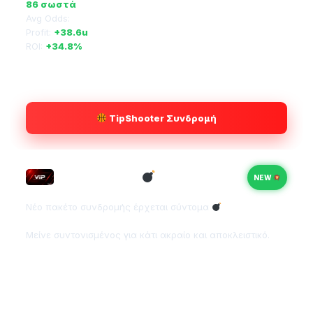
86 σωστά
Avg Odds:
1.74
Profit:
+38.6u
ROI:
+34.8%
TipShooter Συνδρομή
Coming Soon
NEW
Νέο πακέτο συνδρομής έρχεται σύντομα
Μείνε συντονισμένος για κάτι ακραίο και αποκλειστικό.