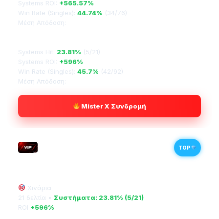
Systems ROI:
+565.57%
Win Rate (Singles):
44.74%
(34/76)
Μέση Απόδοση:
3.01
Μάρτιος
Systems Hit:
23.81%
(5/21)
Systems ROI:
+596%
Win Rate (Singles):
45.7%
(42/92)
Μέση Απόδοση:
2.93
Mister X Συνδρομή
VIP ALL-IN-ONE
TOP
Μάρτιος Στατιστικά
Χινάρια
21 δελτία •
Συστήματα: 23.81% (5/21)
ROI
+596%