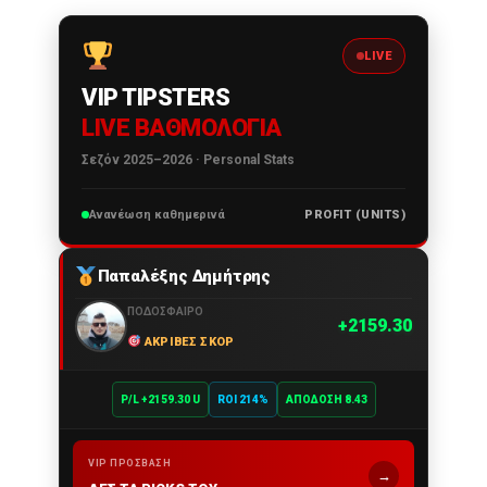
LIVE
VIP TIPSTERS
LIVE ΒΑΘΜΟΛΟΓΊΑ
Σεζόν 2025–2026 · Personal Stats
Ανανέωση καθημερινά
PROFIT (UNITS)
Παπαλέξης Δημήτρης
ΠΟΔΌΣΦΑΙΡΟ
2159.30
ΑΚΡΙΒΈΣ ΣΚΟΡ
P/L +2159.30 U
ROI 214%
ΑΠΌΔΟΣΗ 8.43
VIP ΠΡΌΣΒΑΣΗ
→