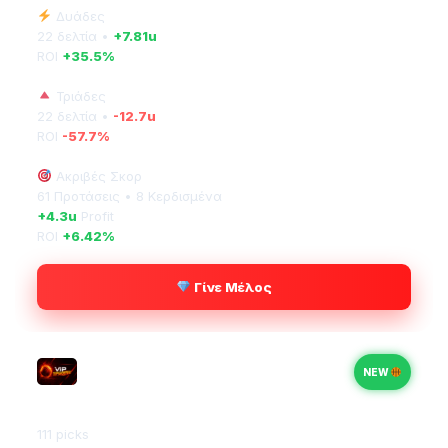
Δυάδες
22 δελτία •
+7.81u
ROI
+35.5%
Τριάδες
22 δελτία •
-12.7u
ROI
-57.7%
Ακριβές Σκορ
61 Προτάσεις • 8 Κερδισμένα
+4.3u
Profit
ROI
+6.42%
Γίνε Μέλος
VIP TipShooter
NEW
VIP SINGLE ΠΡΟΤΑΣΕΙΣ
111 picks