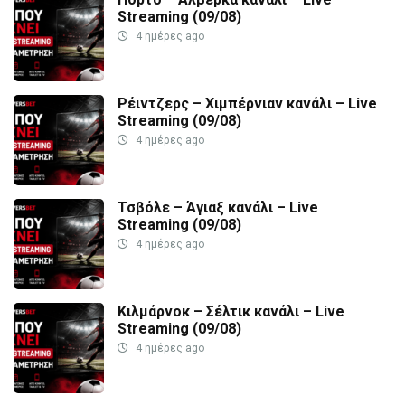
Streaming (09/08)
4 ημέρες ago
Ρέιντζερς – Χιμπέρνιαν κανάλι – Live
Streaming (09/08)
4 ημέρες ago
Τσβόλε – Άγιαξ κανάλι – Live
Streaming (09/08)
4 ημέρες ago
Κιλμάρνοκ – Σέλτικ κανάλι – Live
Streaming (09/08)
4 ημέρες ago