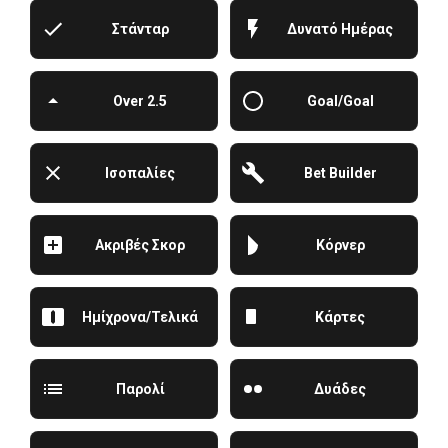
Στάνταρ
Δυνατό Ημέρας
Over 2.5
Goal/Goal
Ισοπαλίες
Bet Builder
Ακριβές Σκορ
Κόρνερ
Ημίχρονα/Τελικά
Κάρτες
Παρολί
Δυάδες