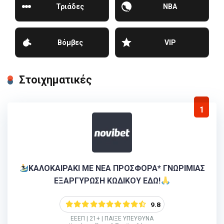
Τριάδες
NBA
Βόμβες
VIP
Στοιχηματικές
1
ΚΑΛΟΚΑΙΡΑΚΙ ΜΕ ΝΕΑ ΠΡΟΣΦΟΡΑ* ΓΝΩΡΙΜΙΑΣ
ΕΞΑΡΓΥΡΩΣΗ ΚΩΔΙΚΟΥ ΕΔΩ!
9.8
ΕΕΕΠ | 21+ | ΠΑΙΞΕ ΥΠΕΥΘΥΝΑ