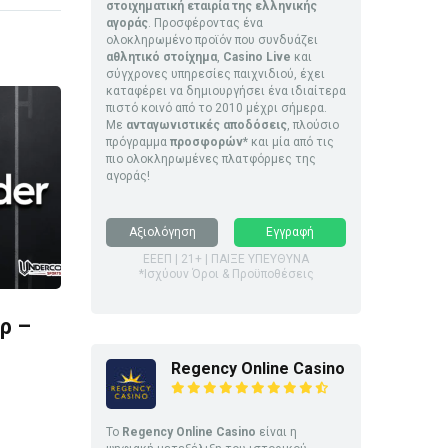
στοιχηματική εταιρία της ελληνικής
αγοράς
. Προσφέροντας ένα
ολοκληρωμένο προϊόν που συνδυάζει
αθλητικό στοίχημα
,
Casino Live
και
σύγχρονες υπηρεσίες παιχνιδιού, έχει
καταφέρει να δημιουργήσει ένα ιδιαίτερα
πιστό κοινό από το 2010 μέχρι σήμερα.
Με
ανταγωνιστικές αποδόσεις
, πλούσιο
πρόγραμμα
προσφορών
* και μία από τις
πιο ολοκληρωμένες πλατφόρμες της
αγοράς!
Αξιολόγηση
Εγγραφή
ΕΕΕΠ | 21+ | ΠΑΙΞΕ ΥΠΕΥΘΥΝΑ
*Ισχύουν Όροι & Προϋποθέσεις
ρ –
Regency Online Casino
Το
Regency Online Casino
είναι η