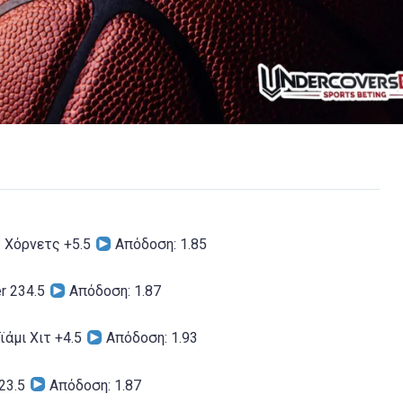
 Χόρνετς +5.5
Απόδοση: 1.85
r 234.5
Απόδοση: 1.87
ϊάμι Χιτ +4.5
Απόδοση: 1.93
223.5
Απόδοση: 1.87