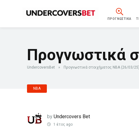
ΠΡΟΓΝΩΣΤΙΚΑ
Τ
Προγνωστικά σ
UndercoversBet
»
Προγνωστικά στοιχήματος ΝΒΑ (26/03/25
NBA
by
Undercovers Bet
1 έτος ago