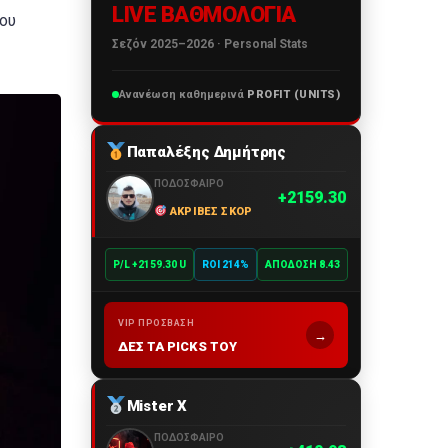
LIVE ΒΑΘΜΟΛΟΓΊΑ
ίου
Σεζόν 2025–2026 · Personal Stats
Ανανέωση καθημερινά
PROFIT (UNITS)
Παπαλέξης Δημήτρης
ΠΟΔΌΣΦΑΙΡΟ
2159.30
ΑΚΡΙΒΈΣ ΣΚΟΡ
P/L +2159.30 U
ROI 214%
ΑΠΌΔΟΣΗ 8.43
VIP ΠΡΌΣΒΑΣΗ
→
ΔΕΣ ΤΑ PICKS ΤΟΥ
Mister X
ΠΟΔΌΣΦΑΙΡΟ