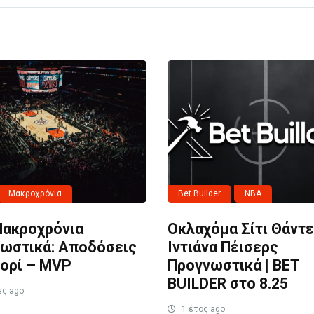
Μακροχρόνια
Bet Builder
NBA
ακροχρόνια
Οκλαχόμα Σίτι Θάντε
ωστικά: Αποδόσεις
Ιντιάνα Πέισερς
ορί – MVP
Προγνωστικά | BET
BUILDER στο 8.25
ες ago
1 έτος ago