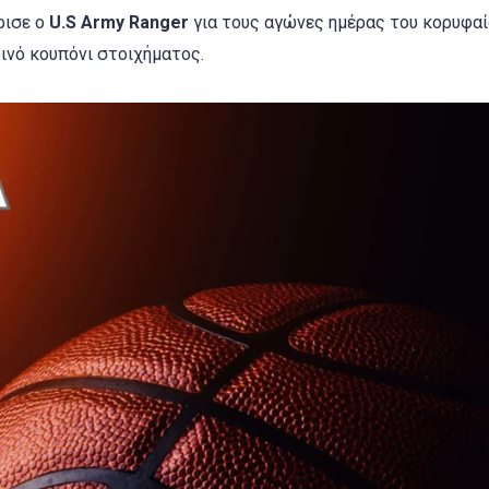
ρισε ο
U.S Army Ranger
για τους αγώνες ημέρας του κορυφα
νό κουπόνι στοιχήματος.