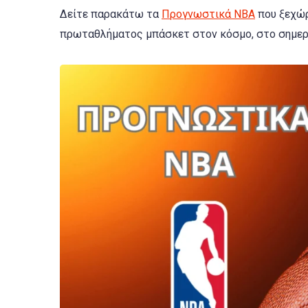
Δείτε παρακάτω τα
Προγνωστικά NBA
που ξεχώ
πρωταθλήματος μπάσκετ στον κόσμο, στο σημερι