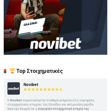
Top Στοιχηματικές
Novibet
Η
Novibet
συγκαταλέγεται σταθερά ανάμεσα στις κορυφαίες
στοιχηματικές εταιρίες της Ελλάδας και από μεγάλη μερίδα
παικτών θεωρείται η
κορυφαία στοιχηματική εταιρία της