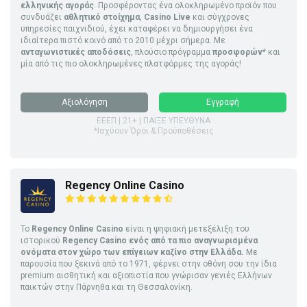
ελληνικής αγοράς
. Προσφέροντας ένα ολοκληρωμένο προϊόν που
συνδυάζει
αθλητικό στοίχημα
,
Casino Live
και σύγχρονες
υπηρεσίες παιχνιδιού, έχει καταφέρει να δημιουργήσει ένα
ιδιαίτερα πιστό κοινό από το 2010 μέχρι σήμερα. Με
ανταγωνιστικές αποδόσεις
, πλούσιο πρόγραμμα
προσφορών
* και
μία από τις πιο ολοκληρωμένες πλατφόρμες της αγοράς!
Αξιολόγηση
Εγγραφή
ΕΕΕΠ | 21+ | ΠΑΙΞΕ ΥΠΕΥΘΥΝΑ
*Ισχύουν Όροι & Προϋποθέσεις
Regency Online Casino
Το
Regency Online Casino
είναι η ψηφιακή μετεξέλιξη του
ιστορικού
Regency Casino ενός από τα πιο αναγνωρισμένα
ονόματα στον χώρο των επίγειων καζίνο στην Ελλάδα.
Με
παρουσία που ξεκινά από το 1971, φέρνει στην οθόνη σου την ίδια
premium αισθητική και αξιοπιστία που γνώρισαν γενιές Ελλήνων
παικτών στην Πάρνηθα και τη Θεσσαλονίκη.