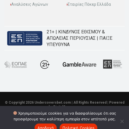
Αναλύσεις Αγώνων
Εταιρίες Πόκερ Ελλάδα
21+ | ΚΙΝΔΥΝΟΣ ΕΘΙΣΜΟΥ &
ΑΠΩΛΕΙΑΣ ΠΕΡΙΟΥΣΙΑΣ | ΠΑΙΞΕ
ΥΠΕΥΘΥΝΑ
© Copyright 2026 Undercoversbet.com | All Rights Reserved | Powered
by
DigitalOwners.gr
Χρησιμοποιούμε cookies για να διασφαλίσουμε ότι σας
Επικοινωνία
Ποιοι Είμαστε
Υπεύθυνο Παιχνίδι
προσφέρουμε την καλύτερη εμπειρία στον ιστότοπό μας.
Πολιτική Απορήτου
Όροι Χρήσης
Αποδοχή
Πολιτική Cookies