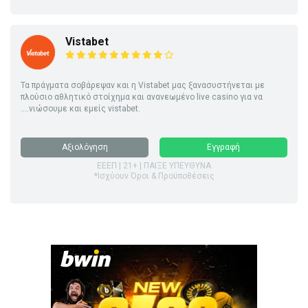
Vistabet
Τα πράγματα σοβάρεψαν και η Vistabet μας ξανασυστήνεται με
πλούσιο αθλητικό στοίχημα και ανανεωμένο live casino για να
....νιώσουμε και εμείς vistabet.
Αξιολόγηση
Εγγραφή
ΕΕΕΠ | 21+ | ΠΑΙΞΕ ΥΠΕΥΘΥΝΑ
*Ισχύουν Όροι & Προϋποθέσεις