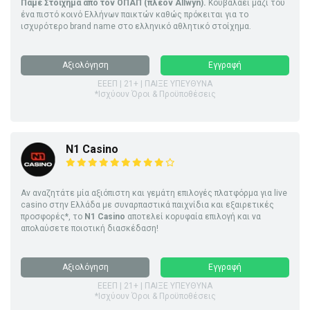
Πάμε Στοίχημα από τον ΟΠΑΠ (πλέον Allwyn).
Κουβαλάει μαζί του
ένα πιστό κοινό Ελλήνων παικτών καθώς πρόκειται για το
ισχυρότερο brand name στο ελληνικό αθλητικό στοίχημα.
Αξιολόγηση
Εγγραφή
ΕΕΕΠ | 21+ | ΠΑΙΞΕ ΥΠΕΥΘΥΝΑ
*Ισχύουν Όροι & Προϋποθέσεις
N1 Casino
Αν αναζητάτε μία αξιόπιστη και γεμάτη επιλογές πλατφόρμα για live
casino στην Ελλάδα με συναρπαστικά παιχνίδια και εξαιρετικές
προσφορές*, το
N1 Casino
αποτελεί κορυφαία επιλογή και να
απολαύσετε ποιοτική διασκέδαση!
Αξιολόγηση
Εγγραφή
ΕΕΕΠ | 21+ | ΠΑΙΞΕ ΥΠΕΥΘΥΝΑ
*Ισχύουν Όροι & Προϋποθέσεις