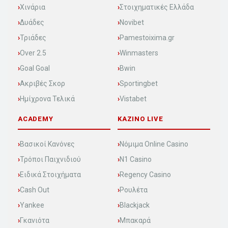
Χινάρια
Στοιχηματικές Ελλάδα
Δυάδες
Novibet
Τριάδες
Pamestoixima.gr
Over 2.5
Winmasters
Goal Goal
Bwin
Ακριβές Σκορ
Sportingbet
Ημίχρονα Τελικά
Vistabet
ACADEMY
KAZINO LIVE
Βασικοί Κανόνες
Νόμιμα Online Casino
Τρόποι Παιχνιδιού
N1 Casino
Ειδικά Στοιχήματα
Regency Casino
Cash Out
Ρουλέτα
Yankee
Blackjack
Γκανιότα
Μπακαρά