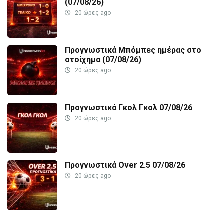
(07/08/26)
20 ώρες ago
Προγνωστικά Μπόμπες ημέρας στο
στοίχημα (07/08/26)
20 ώρες ago
Προγνωστικά Γκολ Γκολ 07/08/26
20 ώρες ago
Προγνωστικά Over 2.5 07/08/26
20 ώρες ago