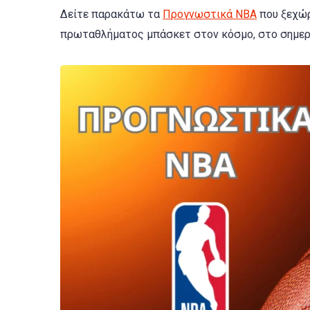
Δείτε παρακάτω τα
Προγνωστικά NBA
που ξεχώ
πρωταθλήματος μπάσκετ στον κόσμο, στο σημερι