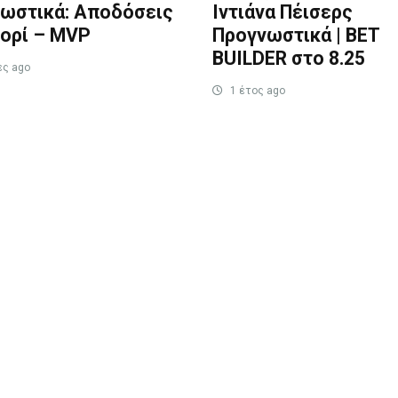
ωστικά: Αποδόσεις
Ιντιάνα Πέισερς
ορί – MVP
Προγνωστικά | BET
BUILDER στο 8.25
ες ago
1 έτος ago