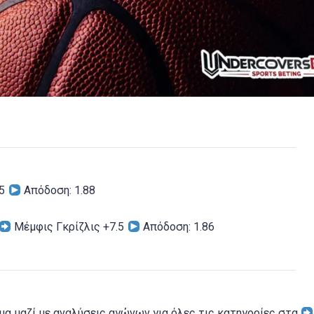
.5
Απόδοση: 1.88
Μέμφις Γκρίζλις +7.5
Απόδοση: 1.86
α μαζί με αναλύσεις αγώνων για όλες τις κατηγορίες στα