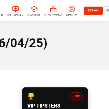
ΕΓΓΡΑΦΗ
Ε
ΙΕΣ
ΜΕΤΑΔΟΣΕΙΣ
ACADEMY
ΠΡΟΣΦΟΡΕΣ*
ΚΡΥΠΤΟ
6/04/25)
LIVE
VIP TIPSTERS