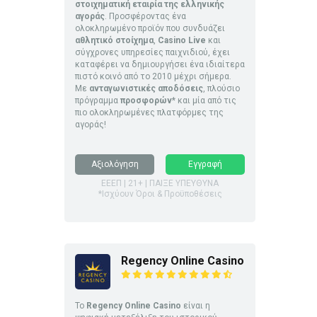
στοιχηματική εταιρία της ελληνικής
αγοράς
. Προσφέροντας ένα
ολοκληρωμένο προϊόν που συνδυάζει
αθλητικό στοίχημα
,
Casino Live
και
σύγχρονες υπηρεσίες παιχνιδιού, έχει
καταφέρει να δημιουργήσει ένα ιδιαίτερα
πιστό κοινό από το 2010 μέχρι σήμερα.
Με
ανταγωνιστικές αποδόσεις
, πλούσιο
πρόγραμμα
προσφορών
* και μία από τις
πιο ολοκληρωμένες πλατφόρμες της
αγοράς!
Αξιολόγηση
Εγγραφή
ΕΕΕΠ | 21+ | ΠΑΙΞΕ ΥΠΕΥΘΥΝΑ
*Ισχύουν Όροι & Προϋποθέσεις
Regency Online Casino
Το
Regency Online Casino
είναι η