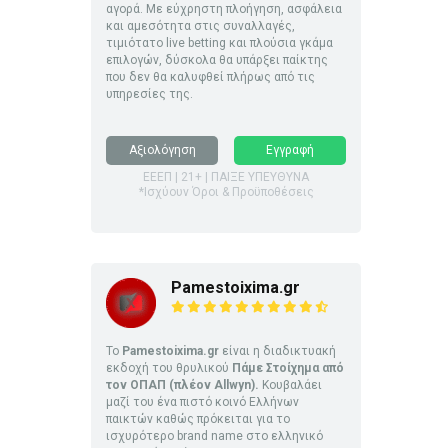
αγορά. Με εύχρηστη πλοήγηση, ασφάλεια
και αμεσότητα στις συναλλαγές,
τιμιότατο live betting και πλούσια γκάμα
επιλογών, δύσκολα θα υπάρξει παίκτης
που δεν θα καλυφθεί πλήρως από τις
υπηρεσίες της.
Αξιολόγηση
Εγγραφή
ΕΕΕΠ | 21+ | ΠΑΙΞΕ ΥΠΕΥΘΥΝΑ
*Ισχύουν Όροι & Προϋποθέσεις
Pamestoixima.gr
Το
Pamestoixima.gr
είναι η διαδικτυακή
εκδοχή του θρυλικού
Πάμε Στοίχημα από
τον ΟΠΑΠ (πλέον Allwyn).
Κουβαλάει
μαζί του ένα πιστό κοινό Ελλήνων
παικτών καθώς πρόκειται για το
ισχυρότερο brand name στο ελληνικό