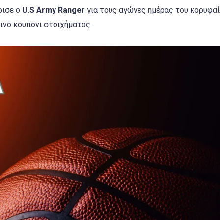
ρισε ο
U.S Army Ranger
για τους αγώνες ημέρας του κορυφα
νό κουπόνι στοιχήματος.