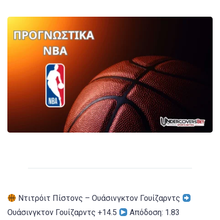
Ντιτρόιτ Πίστονς – Ουάσινγκτον Γουίζαρντς
Ουάσινγκτον Γουίζαρντς +14.5
Απόδοση: 1.83