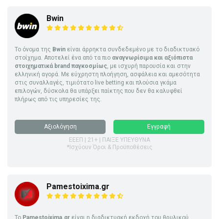
Bwin
Το όνομα της
Bwin
είναι άρρηκτα συνδεδεμένο με το διαδικτυακό
στοίχημα. Αποτελεί ένα από τα πιο
αναγνωρίσιμα και αξιόπιστα
στοιχηματικά brand παγκοσμίως
, με ισχυρή παρουσία και στην
ελληνική αγορά. Με εύχρηστη πλοήγηση, ασφάλεια και αμεσότητα
στις συναλλαγές, τιμιότατο live betting και πλούσια γκάμα
επιλογών, δύσκολα θα υπάρξει παίκτης που δεν θα καλυφθεί
πλήρως από τις υπηρεσίες της.
Αξιολόγηση
Εγγραφή
ΕΕΕΠ | 21+ | ΠΑΙΞΕ ΥΠΕΥΘΥΝΑ
*Ισχύουν Όροι & Προϋποθέσεις
Pamestoixima.gr
Το
Pamestoixima.gr
είναι η διαδικτυακή εκδοχή του θρυλικού