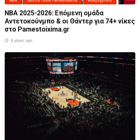
NBA
Δελτία Τύπου Pamestoixima
Μακροχρόνια
NBA 2025-2026: Επόμενη ομάδα
Αντετοκούνμπο & οι Θάντερ για 74+ νίκες
στο Pamestoixima.gr
8 μήνες ago