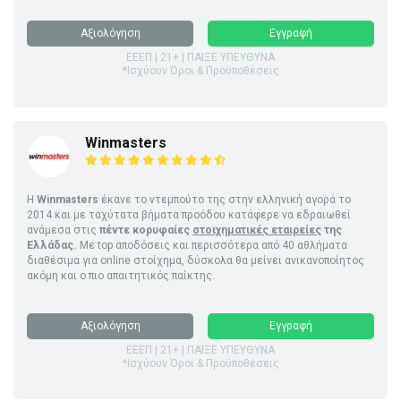
Αξιολόγηση
Εγγραφή
ΕΕΕΠ | 21+ | ΠΑΙΞΕ ΥΠΕΥΘΥΝΑ
*Ισχύουν Όροι & Προϋποθέσεις
Winmasters
Η
Winmasters
έκανε το ντεμπούτο της στην ελληνική αγορά το
2014 και με ταχύτατα βήματα προόδου κατάφερε να εδραιωθεί
ανάμεσα στις
πέντε κορυφαίες
στοιχηματικές εταιρείες
της
Ελλάδας.
Με top αποδόσεις και περισσότερα από 40 αθλήματα
διαθέσιμα για online στοίχημα, δύσκολα θα μείνει ανικανοποίητος
ακόμη και ο πιο απαιτητικός παίκτης.
Αξιολόγηση
Εγγραφή
ΕΕΕΠ | 21+ | ΠΑΙΞΕ ΥΠΕΥΘΥΝΑ
*Ισχύουν Όροι & Προϋποθέσεις