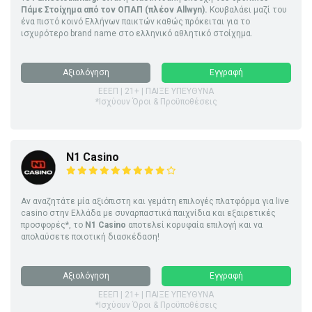
Πάμε Στοίχημα από τον ΟΠΑΠ (πλέον Allwyn).
Κουβαλάει μαζί του
ένα πιστό κοινό Ελλήνων παικτών καθώς πρόκειται για το
ισχυρότερο brand name στο ελληνικό αθλητικό στοίχημα.
Αξιολόγηση
Εγγραφή
ΕΕΕΠ | 21+ | ΠΑΙΞΕ ΥΠΕΥΘΥΝΑ
*Ισχύουν Όροι & Προϋποθέσεις
N1 Casino
Αν αναζητάτε μία αξιόπιστη και γεμάτη επιλογές πλατφόρμα για live
casino στην Ελλάδα με συναρπαστικά παιχνίδια και εξαιρετικές
προσφορές*, το
N1 Casino
αποτελεί κορυφαία επιλογή και να
απολαύσετε ποιοτική διασκέδαση!
Αξιολόγηση
Εγγραφή
ΕΕΕΠ | 21+ | ΠΑΙΞΕ ΥΠΕΥΘΥΝΑ
*Ισχύουν Όροι & Προϋποθέσεις