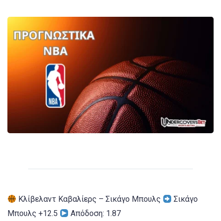
Κλίβελαντ Καβαλίερς – Σικάγο Μπουλς
Σικάγο
Μπουλς +12.5
Απόδοση: 1.87