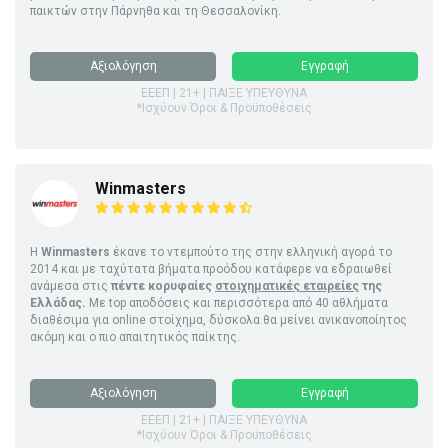
παικτών στην Πάρνηθα και τη Θεσσαλονίκη.
Αξιολόγηση
Εγγραφή
ΕΕΕΠ | 21+ | ΠΑΙΞΕ ΥΠΕΥΘΥΝΑ
*Ισχύουν Όροι & Προϋποθέσεις
Winmasters
Η
Winmasters
έκανε το ντεμπούτο της στην ελληνική αγορά το
2014 και με ταχύτατα βήματα προόδου κατάφερε να εδραιωθεί
ανάμεσα στις
πέντε κορυφαίες
στοιχηματικές εταιρείες
της
Ελλάδας.
Με top αποδόσεις και περισσότερα από 40 αθλήματα
διαθέσιμα για online στοίχημα, δύσκολα θα μείνει ανικανοποίητος
ακόμη και ο πιο απαιτητικός παίκτης.
Αξιολόγηση
Εγγραφή
ΕΕΕΠ | 21+ | ΠΑΙΞΕ ΥΠΕΥΘΥΝΑ
*Ισχύουν Όροι & Προϋποθέσεις