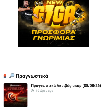
Προγνωστικά
Προγνωστικά Ακριβές σκορ (08/08/26)
10 ώρες ago