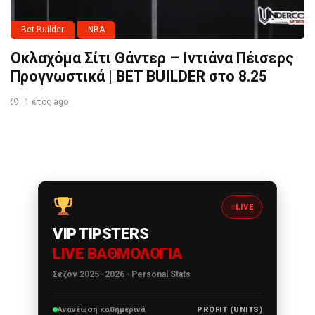
Bet Builder
NBA
Οκλαχόμα Σίτι Θάντερ – Ιντιάνα Πέισερς
Προγνωστικά | BET BUILDER στο 8.25
1 έτος ago
LIVE
VIP TIPSTERS
LIVE ΒΑΘΜΟΛΟΓΊΑ
Σεζόν 2025–2026 · Personal Stats
Ανανέωση καθημερινά
PROFIT (UNITS)