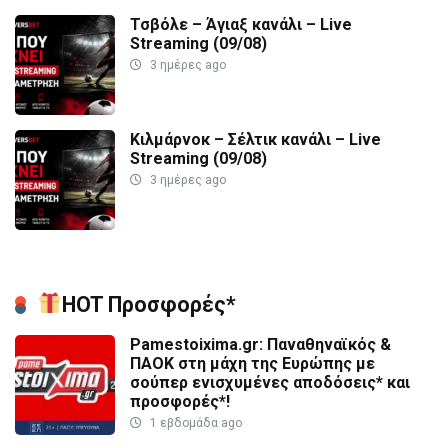
Τσβόλε – Άγιαξ κανάλι – Live
Streaming (09/08)
3 ημέρες ago
Κιλμάρνοκ – Σέλτικ κανάλι – Live
Streaming (09/08)
3 ημέρες ago
HOT Προσφορές*
Pamestoixima.gr: Παναθηναϊκός &
ΠΑΟΚ στη μάχη της Ευρώπης με
σούπερ ενισχυμένες αποδόσεις* και
προσφορές*!
1 εβδομάδα ago