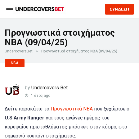
ΣΥΝΔΕΣΗ
Προγνωστικά στοιχήματος
ΝΒΑ (09/04/25)
UndercoversBet
»
Προγνωστικά στοιχήματος ΝΒΑ (09/04/25)
NBA
by
Undercovers Bet
1 έτος ago
Δείτε παρακάτω τα
Προγνωστικά NBA
που ξεχώρισε ο
U.S Army Ranger
για τους αγώνες ημέρας του
κορυφαίου πρωταθλήματος μπάσκετ στον κόσμο, στο
σημερινό κουπόνι στοιχήματος.