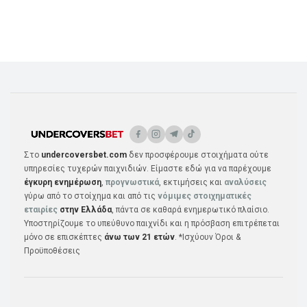
Στο
undercoversbet.com
δεν προσφέρουμε στοιχήματα ούτε
υπηρεσίες τυχερών παιχνιδιών. Είμαστε εδώ για να παρέχουμε
έγκυρη ενημέρωση
,
προγνωστικά
, εκτιμήσεις και
αναλύσεις
γύρω από το στοίχημα και από τις
νόμιμες στοιχηματικές
εταιρίες
στην Ελλάδα
, πάντα σε καθαρά ενημερωτικό πλαίσιο.
Υποστηρίζουμε το υπεύθυνο παιχνίδι και η πρόσβαση επιτρέπεται
μόνο σε επισκέπτες
άνω των 21 ετών
. *Ισχύουν Όροι &
Προϋποθέσεις