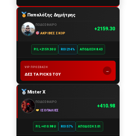
Παπαλέξης Δημήτρης
ΠΟΔΌΣΦΑΙΡΟ
2159.30
ΑΚΡΙΒΈΣ ΣΚΟΡ
P/L +2159.30 U
ROI 214%
ΑΠΌΔΟΣΗ 8.43
VIP ΠΡΌΣΒΑΣΗ
→
ΔΕΣ ΤΑ PICKS ΤΟΥ
Mister X
ΠΟΔΌΣΦΑΙΡΟ
410.98
ΙΣΟΠΑΛΊΕΣ
P/L +410.98 U
ROI 57%
ΑΠΌΔΟΣΗ 3.01