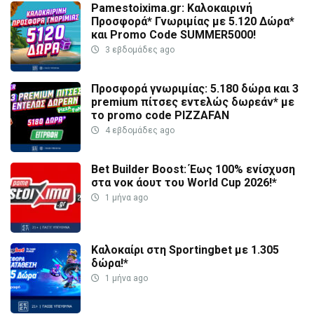
Pamestoixima.gr: Καλοκαιρινή
Προσφορά* Γνωριμίας με 5.120 Δώρα*
και Promo Code SUMMER5000!
3 εβδομάδες ago
Προσφορά γνωριμίας: 5.180 δώρα και 3
premium πίτσες εντελώς δωρεάν* με
το promo code PIZZAFAN
4 εβδομάδες ago
Bet Builder Boost: Έως 100% ενίσχυση
στα νοκ άουτ του World Cup 2026!*
1 μήνα ago
Καλοκαίρι στη Sportingbet με 1.305
δώρα!*
1 μήνα ago