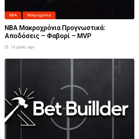
NBA
Μακροχρόνια
NBA Μακροχρόνια Προγνωστικά:
Αποδόσεις – Φαβορί – MVP
10 μήνες ago