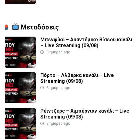
Μεταδόσεις
Μπενφίκα – Ακαντέμικο Βίσεου κανάλι
– Live Streaming (09/08)
3 ημέρες ago
Πόρτο – Αλβέρκα κανάλι – Live
Streaming (09/08)
3 ημέρες ago
Ρέιντζερς – Χιμπέρνιαν κανάλι – Live
Streaming (09/08)
3 ημέρες ago