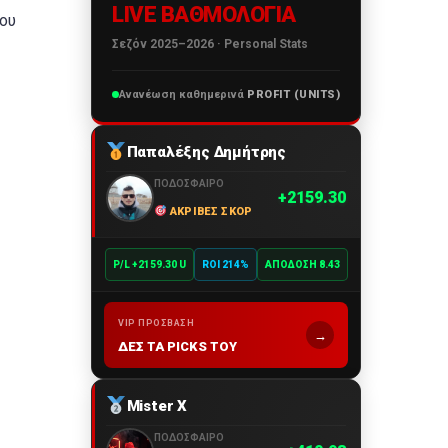
LIVE ΒΑΘΜΟΛΟΓΊΑ
ίου
Σεζόν 2025–2026 · Personal Stats
Ανανέωση καθημερινά
PROFIT (UNITS)
Παπαλέξης Δημήτρης
ΠΟΔΌΣΦΑΙΡΟ
2159.30
ΑΚΡΙΒΈΣ ΣΚΟΡ
P/L +2159.30 U
ROI 214%
ΑΠΌΔΟΣΗ 8.43
VIP ΠΡΌΣΒΑΣΗ
→
ΔΕΣ ΤΑ PICKS ΤΟΥ
Mister X
ΠΟΔΌΣΦΑΙΡΟ