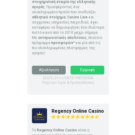
στοιχηματική εταιρία της ελληνικής
αγοράς
. Προσφέροντας ένα
ολοκληρωμένο προϊόν που συνδυάζει
αθλητικό στοίχημα
,
Casino Live
και
σύγχρονες υπηρεσίες παιχνιδιού, έχει
καταφέρει να δημιουργήσει ένα ιδιαίτερα
πιστό κοινό από το 2010 μέχρι σήμερα.
Με
ανταγωνιστικές αποδόσεις
, πλούσιο
πρόγραμμα
προσφορών
* και μία από τις
πιο ολοκληρωμένες πλατφόρμες της
αγοράς!
Αξιολόγηση
Εγγραφή
ΕΕΕΠ | 21+ | ΠΑΙΞΕ ΥΠΕΥΘΥΝΑ
*Ισχύουν Όροι & Προϋποθέσεις
Regency Online Casino
Το
Regency Online Casino
είναι η