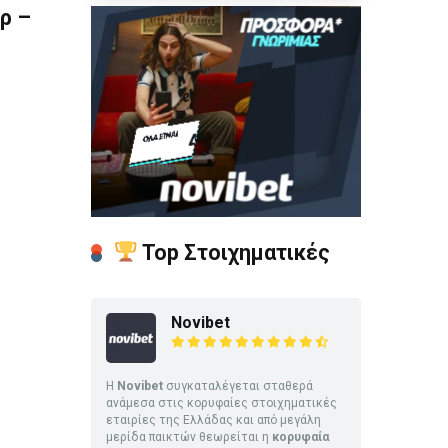
ρ –
Top Στοιχηματικές
Novibet
Η
Novibet
συγκαταλέγεται σταθερά
ανάμεσα στις κορυφαίες στοιχηματικές
εταιρίες της Ελλάδας και από μεγάλη
μερίδα παικτών θεωρείται η
κορυφαία