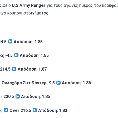
ρισε ο
U.S Army Ranger
για τους αγώνες ημέρας του κορυφα
νό κουπόνι στοιχήματος.
44.5
Απόδοση: 1.85
κς -4.5
Απόδοση: 1.85
 214.5
Απόδοση: 1.87
Οκλαχόμα Σίτι Θάντερ -9.5
Απόδοση: 1.86
r 230.5
Απόδοση: 1.85
ρς
Over 216.5
Απόδοση: 1.83