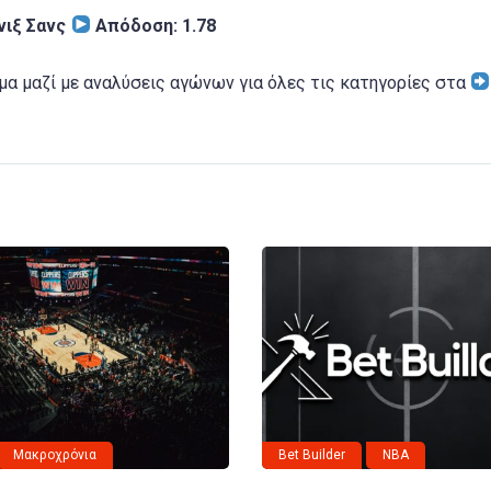
νιξ Σανς
Απόδοση: 1.78
α μαζί με αναλύσεις αγώνων για όλες τις κατηγορίες στα
Μακροχρόνια
Bet Builder
NBA