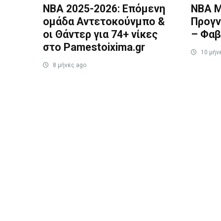
NBA 2025-2026: Επόμενη
NBA Μ
ομάδα Αντετοκούνμπο &
Προγν
οι Θάντερ για 74+ νίκες
– Φαβ
στο Pamestoixima.gr
10 μήν
8 μήνες ago