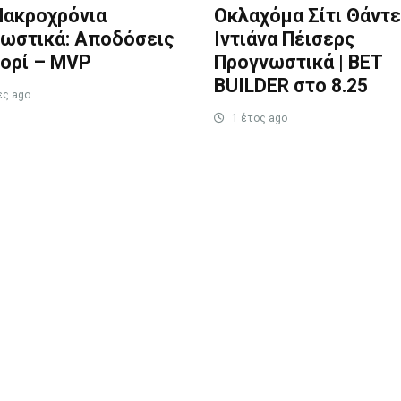
ακροχρόνια
Οκλαχόμα Σίτι Θάντε
ωστικά: Αποδόσεις
Ιντιάνα Πέισερς
ορί – MVP
Προγνωστικά | BET
BUILDER στο 8.25
ες ago
1 έτος ago