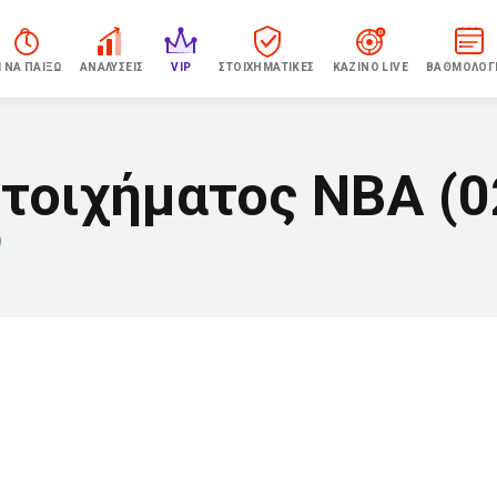
Ι ΝΑ ΠΑΙΞΩ
ΑΝΑΛΥΣΕΙΣ
VIP
ΣΤΟΙΧΗΜΑΤΙΚΕΣ
KAZINO LIVE
ΒΑΘΜΟΛΟΓ
τοιχήματος ΝΒΑ (0
)