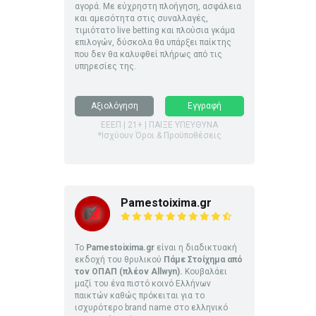
αγορά. Με εύχρηστη πλοήγηση, ασφάλεια
και αμεσότητα στις συναλλαγές,
τιμιότατο live betting και πλούσια γκάμα
επιλογών, δύσκολα θα υπάρξει παίκτης
που δεν θα καλυφθεί πλήρως από τις
υπηρεσίες της.
Αξιολόγηση
Εγγραφή
ΕΕΕΠ | 21+ | ΠΑΙΞΕ ΥΠΕΥΘΥΝΑ
*Ισχύουν Όροι & Προϋποθέσεις
Pamestoixima.gr
Το
Pamestoixima.gr
είναι η διαδικτυακή
εκδοχή του θρυλικού
Πάμε Στοίχημα από
τον ΟΠΑΠ (πλέον Allwyn).
Κουβαλάει
μαζί του ένα πιστό κοινό Ελλήνων
παικτών καθώς πρόκειται για το
ισχυρότερο brand name στο ελληνικό