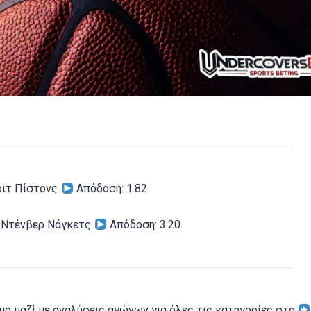
όιτ Πίστονς
Απόδοση: 1.82
Ντένβερ Νάγκετς
Απόδοση: 3.20
α μαζί με αναλύσεις αγώνων για όλες τις κατηγορίες στα