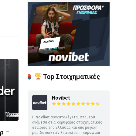
Top Στοιχηματικές
Novibet
Η
Novibet
συγκαταλέγεται σταθερά
ανάμεσα στις κορυφαίες στοιχηματικές
εταιρίες της Ελλάδας και από μεγάλη
ρ –
μερίδα παικτών θεωρείται η
κορυφαία