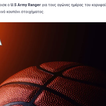
ρισε ο
U.S Army Ranger
για τους αγώνες ημέρας του κορυφα
νό κουπόνι στοιχήματος.