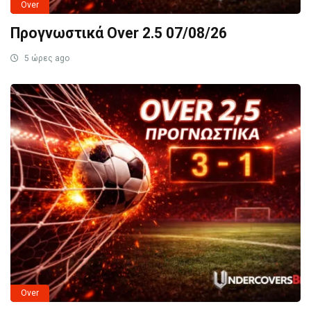
Over
Προγνωστικά Over 2.5 07/08/26
5 ώρες ago
Over