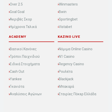
Over 2.5
Winmasters
Goal Goal
Bwin
Ακριβές Σκορ
Sportingbet
Ημίχρονα Τελικά
Vistabet
ACADEMY
KAZINO LIVE
Βασικοί Κανόνες
Νόμιμα Online Casino
Τρόποι Παιχνιδιού
N1 Casino
Ειδικά Στοιχήματα
Regency Casino
Cash Out
Ρουλέτα
Yankee
Blackjack
Γκανιότα
Μπακαρά
Αναλύσεις Αγώνων
Εταιρίες Πόκερ Ελλάδα