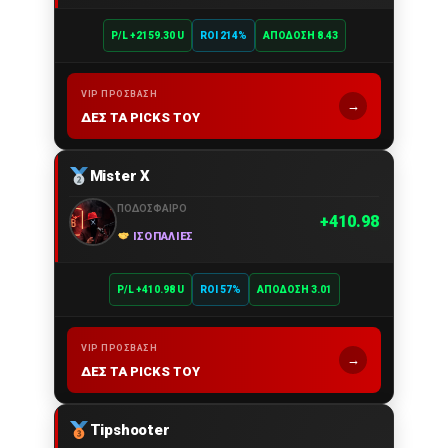
P/L +2159.30 U
ROI 214%
ΑΠΌΔΟΣΗ 8.43
VIP ΠΡΌΣΒΑΣΗ
→
ΔΕΣ ΤΑ PICKS ΤΟΥ
Mister X
ΠΟΔΌΣΦΑΙΡΟ
410.98
ΙΣΟΠΑΛΊΕΣ
P/L +410.98 U
ROI 57%
ΑΠΌΔΟΣΗ 3.01
VIP ΠΡΌΣΒΑΣΗ
→
ΔΕΣ ΤΑ PICKS ΤΟΥ
Tipshooter