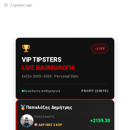
2 ημέρες ago
LIVE
VIP TIPSTERS
LIVE ΒΑΘΜΟΛΟΓΊΑ
Σεζόν 2025–2026 · Personal Stats
Ανανέωση καθημερινά
PROFIT (UNITS)
Παπαλέξης Δημήτρης
ΠΟΔΌΣΦΑΙΡΟ
2159.30
ΑΚΡΙΒΈΣ ΣΚΟΡ