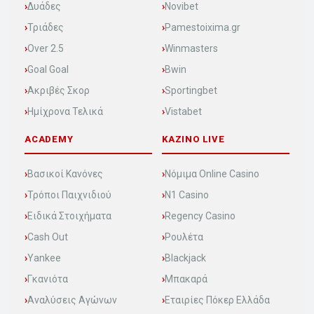
Δυάδες
Novibet
Τριάδες
Pamestoixima.gr
Over 2.5
Winmasters
Goal Goal
Bwin
Ακριβές Σκορ
Sportingbet
Ημίχρονα Τελικά
Vistabet
ACADEMY
KAZINO LIVE
Βασικοί Κανόνες
Νόμιμα Online Casino
Τρόποι Παιχνιδιού
N1 Casino
Ειδικά Στοιχήματα
Regency Casino
Cash Out
Ρουλέτα
Yankee
Blackjack
Γκανιότα
Μπακαρά
Αναλύσεις Αγώνων
Εταιρίες Πόκερ Ελλάδα