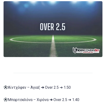
Αϊντχόφεν – Άγιαξ
➔
Over 2.5 ➔ 1.50
Μπαρτσελόνα – Χιρόνα
➔
Over 2.5 ➔ 1.40