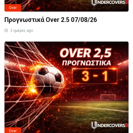
Over
Προγνωστικά Over 2.5 07/08/26
2 ημέρες ago
Over