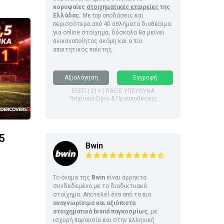
κορυφαίες
στοιχηματικές εταιρείες
της
Ελλάδας.
Με top αποδόσεις και
περισσότερα από 40 αθλήματα διαθέσιμα
για online στοίχημα, δύσκολα θα μείνει
ανικανοποίητος ακόμη και ο πιο
απαιτητικός παίκτης.
Αξιολόγηση
Εγγραφή
ΕΕΕΠ | 21+ | ΠΑΙΞΕ ΥΠΕΥΘΥΝΑ
*Ισχύουν Όροι & Προϋποθέσεις
5
Bwin
Το όνομα της
Bwin
είναι άρρηκτα
συνδεδεμένο με το διαδικτυακό
στοίχημα. Αποτελεί ένα από τα πιο
αναγνωρίσιμα και αξιόπιστα
στοιχηματικά brand παγκοσμίως
, με
ισχυρή παρουσία και στην ελληνική