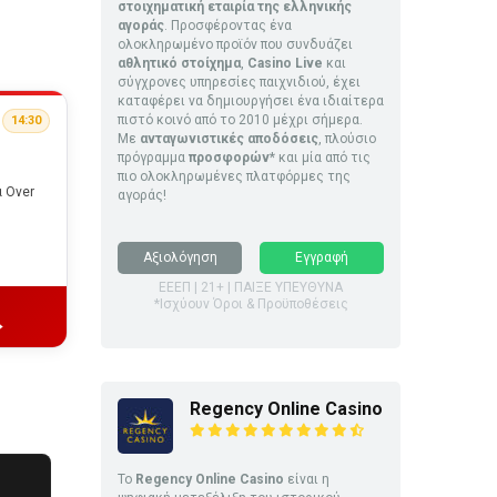
στοιχηματική εταιρία της ελληνικής
αγοράς
. Προσφέροντας ένα
ολοκληρωμένο προϊόν που συνδυάζει
αθλητικό στοίχημα
,
Casino Live
και
σύγχρονες υπηρεσίες παιχνιδιού, έχει
καταφέρει να δημιουργήσει ένα ιδιαίτερα
πιστό κοινό από το 2010 μέχρι σήμερα.
14:30
Με
ανταγωνιστικές αποδόσεις
, πλούσιο
πρόγραμμα
προσφορών
* και μία από τις
πιο ολοκληρωμένες πλατφόρμες της
 Over
αγοράς!
Αξιολόγηση
Εγγραφή
ΕΕΕΠ | 21+ | ΠΑΙΞΕ ΥΠΕΥΘΥΝΑ
*Ισχύουν Όροι & Προϋποθέσεις
→
Regency Online Casino
Το
Regency Online Casino
είναι η