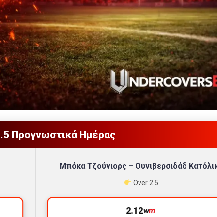
2.5 Προγνωστικά Ημέρας
Μπόκα Τζούνιορς – Ουνιβερσιδάδ Κατόλι
Over 2.5
2.12