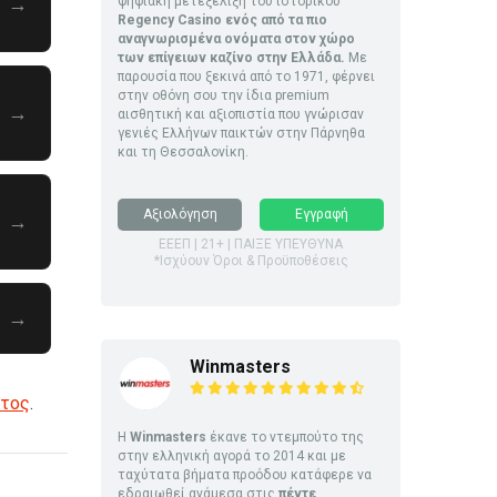
→
ψηφιακή μετεξέλιξη του ιστορικού
Regency Casino ενός από τα πιο
αναγνωρισμένα ονόματα στον χώρο
των επίγειων καζίνο στην Ελλάδα.
Με
παρουσία που ξεκινά από το 1971, φέρνει
στην οθόνη σου την ίδια premium
→
αισθητική και αξιοπιστία που γνώρισαν
γενιές Ελλήνων παικτών στην Πάρνηθα
και τη Θεσσαλονίκη.
Αξιολόγηση
Εγγραφή
→
ΕΕΕΠ | 21+ | ΠΑΙΞΕ ΥΠΕΥΘΥΝΑ
*Ισχύουν Όροι & Προϋποθέσεις
→
Winmasters
τος
.
Η
Winmasters
έκανε το ντεμπούτο της
στην ελληνική αγορά το 2014 και με
ταχύτατα βήματα προόδου κατάφερε να
εδραιωθεί ανάμεσα στις
πέντε