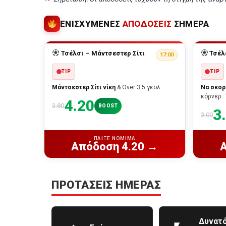
ΕΝΙΣΧΥΜΈΝΕΣ
ΑΠΟΔΌΣΕΙΣ
ΣΉΜΕΡΑ
Τσέλσι – Μάντσεστερ Σίτι
Τσέλσ
17:00
TIP
TIP
Μάντσεστερ Σίτι νίκη
& Over 3.5 γκολ
Να σκορ
κόρνερ
4.20
3.80
BOOST
3
3.00
ΠΑΊΞΕ ΝΌΜΙΜΑ
Απόδοση 4.20 →
ΠΡΟΤΆΣΕΙΣ ΗΜΈΡΑΣ
Δυνατ