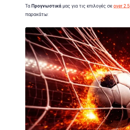
Τα
Προγνωστικά
μας για τις επιλογές σε
over 2.5
παρακάτω: