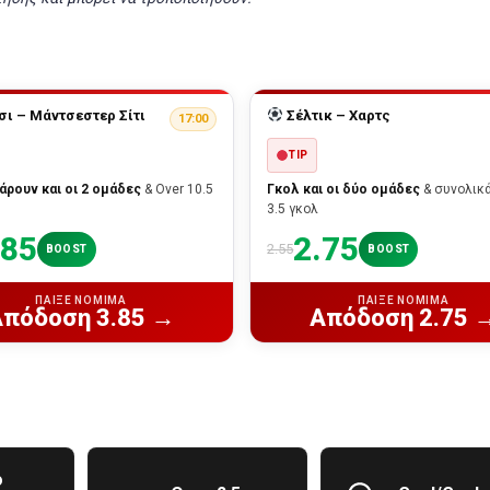
ι – Μάντσεστερ Σίτι
Σέλτικ – Χαρτς
17:00
TIP
άρουν και οι 2 ομάδες
& Over 10.5
Γκολ και οι δύο ομάδες
& συνολικά
3.5 γκολ
.85
2.75
2.55
BOOST
BOOST
ΠΑΊΞΕ ΝΌΜΙΜΑ
ΠΑΊΞΕ ΝΌΜΙΜΑ
Απόδοση 3.85 →
Απόδοση 2.75 
ό