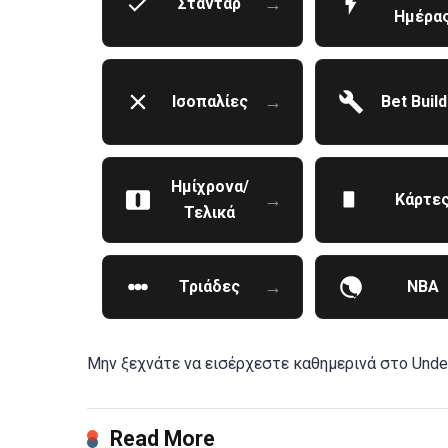
→
Στάνταρ
Ημέρα
→
Ισοπαλίες
Bet Buil
Ημίχρονα/
→
Κάρτε
Τελικά
→
Τριάδες
NBA
Μην ξεχνάτε να εισέρχεστε καθημερινά στο Unde
Read More