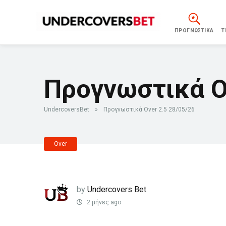
ΠΡΟΓΝΩΣΤΙΚΑ
Τ
Προγνωστικά O
UndercoversBet
»
Προγνωστικά Over 2.5 28/05/26
Over
by
Undercovers Bet
2 μήνες ago