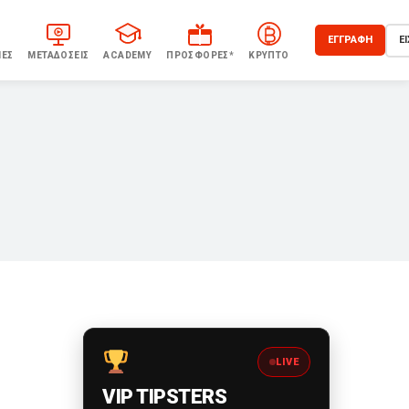
ΕΓΓΡΑΦΗ
Ε
ΙΕΣ
ΜΕΤΑΔΟΣΕΙΣ
ACADEMY
ΠΡΟΣΦΟΡΕΣ*
ΚΡΥΠΤΟ
LIVE
VIP TIPSTERS