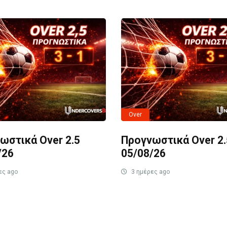
Over
ωστικά Over 2.5
Προγνωστικά Over 2.
/26
05/08/26
ες ago
3 ημέρες ago