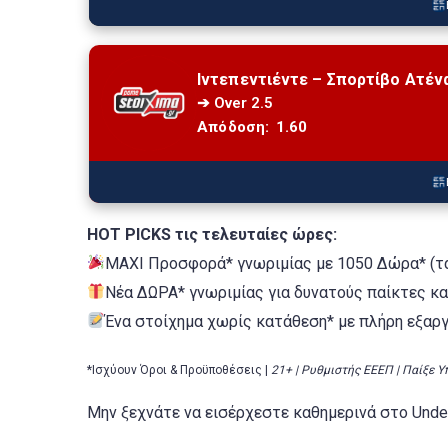
Ιντεπεντιέντε – Σπορτίβο Ατέν
➔ Over 2.5
Απόδοση:
1.60
ΗΟΤ PICKS τις τελευταίες ώρες:
ΜΑΧΙ Προσφορά* γνωριμίας με 1050 Δώρα* (τα
Νέα ΔΩΡΑ* γνωριμίας για δυνατούς παίκτες κ
Ένα στοίχημα χωρίς κατάθεση* με πλήρη εξαρ
*Ισχύουν Όροι & Προϋποθέσεις |
21+ | Ρυθμιστής ΕΕΕΠ | Παίξε 
Μην ξεχνάτε να εισέρχεστε καθημερινά στο Unde