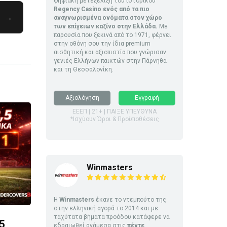
ψηφιακή μετεξέλιξη του ιστορικού
Regency Casino ενός από τα πιο
→
αναγνωρισμένα ονόματα στον χώρο
των επίγειων καζίνο στην Ελλάδα.
Με
παρουσία που ξεκινά από το 1971, φέρνει
στην οθόνη σου την ίδια premium
αισθητική και αξιοπιστία που γνώρισαν
γενιές Ελλήνων παικτών στην Πάρνηθα
και τη Θεσσαλονίκη.
Αξιολόγηση
Εγγραφή
ΕΕΕΠ | 21+ | ΠΑΙΞΕ ΥΠΕΥΘΥΝΑ
*Ισχύουν Όροι & Προϋποθέσεις
Winmasters
Η
Winmasters
έκανε το ντεμπούτο της
στην ελληνική αγορά το 2014 και με
ταχύτατα βήματα προόδου κατάφερε να
5
εδραιωθεί ανάμεσα στις
πέντε