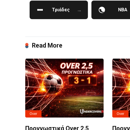
→
Τριάδες
NBA
Read More
Over
Over
Προγνωστικά Over 2.5
Προγν