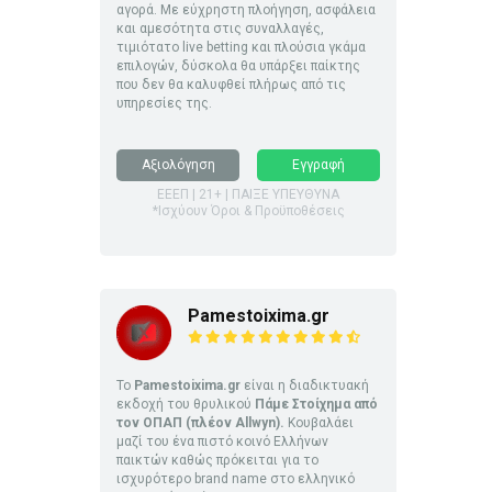
αγορά. Με εύχρηστη πλοήγηση, ασφάλεια
και αμεσότητα στις συναλλαγές,
τιμιότατο live betting και πλούσια γκάμα
επιλογών, δύσκολα θα υπάρξει παίκτης
που δεν θα καλυφθεί πλήρως από τις
υπηρεσίες της.
Αξιολόγηση
Εγγραφή
ΕΕΕΠ | 21+ | ΠΑΙΞΕ ΥΠΕΥΘΥΝΑ
*Ισχύουν Όροι & Προϋποθέσεις
Pamestoixima.gr
Το
Pamestoixima.gr
είναι η διαδικτυακή
εκδοχή του θρυλικού
Πάμε Στοίχημα από
τον ΟΠΑΠ (πλέον Allwyn).
Κουβαλάει
μαζί του ένα πιστό κοινό Ελλήνων
παικτών καθώς πρόκειται για το
ισχυρότερο brand name στο ελληνικό