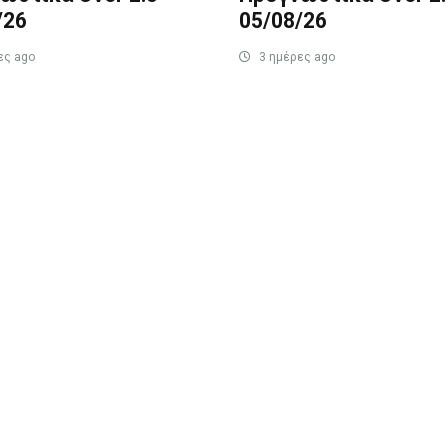
/26
05/08/26
ες ago
3 ημέρες ago