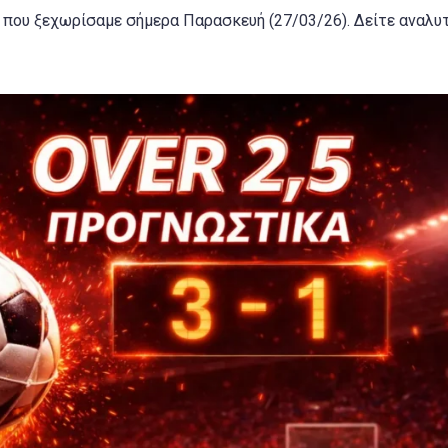
που ξεχωρίσαμε σήμερα Παρασκευή (27/03/26). Δείτε αναλυ