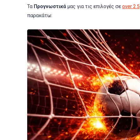
Τα
Προγνωστικά
μας για τις επιλογές σε
over 2.5
παρακάτω: