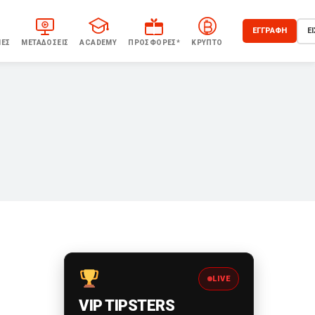
ΕΓΓΡΑΦΗ
Ε
ΙΕΣ
ΜΕΤΑΔΟΣΕΙΣ
ACADEMY
ΠΡΟΣΦΟΡΕΣ*
ΚΡΥΠΤΟ
LIVE
VIP TIPSTERS