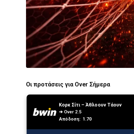
Οι προτάσεις για Over Σήμερα
Κορκ Σίτι – Άθλοουν Τάουν
➔ Over 2.5
Απόδοση:
1.70