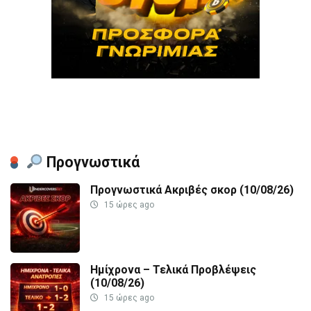
Προγνωστικά
Προγνωστικά Ακριβές σκορ (10/08/26)
15 ώρες ago
Ημίχρονα – Τελικά Προβλέψεις
(10/08/26)
15 ώρες ago