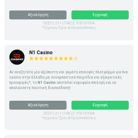
Αξιολόγηση
Εγγραφή
ΕΕΕΠ | 21+ | ΠΑΙΞΕ ΥΠΕΥΘΥΝΑ
*Ισχύουν Όροι & Προϋποθέσεις
N1 Casino
Αν αναζητάτε μία αξιόπιστη και γεμάτη επιλογές πλατφόρμα για live
casino στην Ελλάδα με συναρπαστικά παιχνίδια και εξαιρετικές
προσφορές*, το
N1 Casino
αποτελεί κορυφαία επιλογή και να
απολαύσετε ποιοτική διασκέδαση!
Αξιολόγηση
Εγγραφή
ΕΕΕΠ | 21+ | ΠΑΙΞΕ ΥΠΕΥΘΥΝΑ
*Ισχύουν Όροι & Προϋποθέσεις