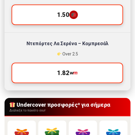
1.50
Ντεπόρτες Λα Σερένα – Κομπρεσάλ
Over 2.5
1.82
Undercover προσφορές* για σήμερα
Διάλεξε το πακέτο σου!