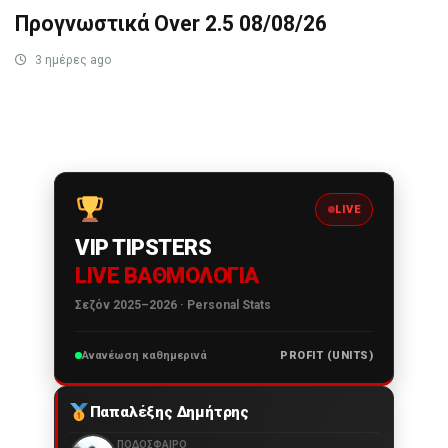
Προγνωστικά Over 2.5 08/08/26
3 ημέρες ago
LIVE
VIP TIPSTERS
LIVE ΒΑΘΜΟΛΟΓΊΑ
Σεζόν 2025–2026 · Personal Stats
Ανανέωση καθημερινά
PROFIT (UNITS)
Παπαλέξης Δημήτρης
ΠΟΔΌΣΦΑΙΡΟ