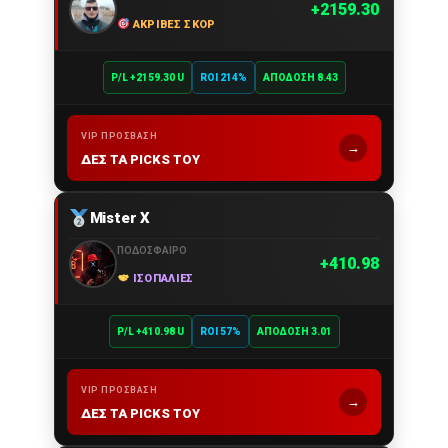
2159.30
ΑΚΡΙΒΈΣ ΣΚΟΡ
P/L +2159.30 U
ROI 214%
ΑΠΌΔΟΣΗ 8.43
VIP ΠΡΌΣΒΑΣΗ
→
ΔΕΣ ΤΑ PICKS ΤΟΥ
Mister X
ΠΟΔΌΣΦΑΙΡΟ
410.98
ΙΣΟΠΑΛΊΕΣ
P/L +410.98 U
ROI 57%
ΑΠΌΔΟΣΗ 3.01
VIP ΠΡΌΣΒΑΣΗ
→
ΔΕΣ ΤΑ PICKS ΤΟΥ