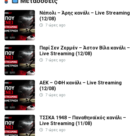
Μεταδόσεις
Νάπολι – Άρης κανάλι – Live Streaming
(12/08)
7 ώρες ago
Παρί Σεν Ζερμέν – Άστον Βίλα κανάλι –
Live Streaming (12/08)
7 ώρες ago
ΑΕΚ – ΟΦΗ κανάλι – Live Streaming
(12/08)
7 ώρες ago
ΤΣΣΚΑ 1948 – Παναθηναϊκός κανάλι –
Live Streaming (11/08)
7 ώρες ago