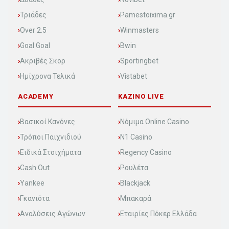
Τριάδες
Pamestoixima.gr
Over 2.5
Winmasters
Goal Goal
Bwin
Ακριβές Σκορ
Sportingbet
Ημίχρονα Τελικά
Vistabet
ACADEMY
KAZINO LIVE
Βασικοί Κανόνες
Νόμιμα Online Casino
Τρόποι Παιχνιδιού
N1 Casino
Ειδικά Στοιχήματα
Regency Casino
Cash Out
Ρουλέτα
Yankee
Blackjack
Γκανιότα
Μπακαρά
Αναλύσεις Αγώνων
Εταιρίες Πόκερ Ελλάδα