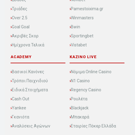
Τριάδες
Pamestoixima.gr
Over 2.5
Winmasters
Goal Goal
Bwin
Ακριβές Σκορ
Sportingbet
Ημίχρονα Τελικά
Vistabet
ACADEMY
KAZINO LIVE
Βασικοί Κανόνες
Νόμιμα Online Casino
Τρόποι Παιχνιδιού
N1 Casino
Ειδικά Στοιχήματα
Regency Casino
Cash Out
Ρουλέτα
Yankee
Blackjack
Γκανιότα
Μπακαρά
Αναλύσεις Αγώνων
Εταιρίες Πόκερ Ελλάδα