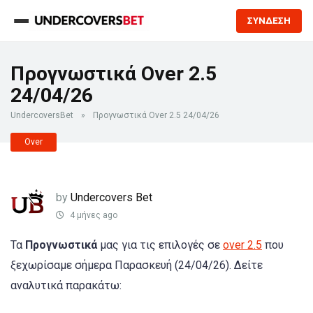
ΣΥΝΔΕΣΗ
Προγνωστικά Over 2.5
24/04/26
UndercoversBet
»
Προγνωστικά Over 2.5 24/04/26
Over
by
Undercovers Bet
4 μήνες ago
Τα
Προγνωστικά
μας για τις επιλογές σε
over 2.5
που
ξεχωρίσαμε σήμερα Παρασκευή (24/04/26). Δείτε
αναλυτικά παρακάτω: