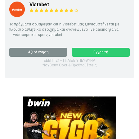
Vistabet
Τα πράγματα σοβάρεψαν και η Vistabet μας ξανασυστήνεται με
πλούσιο αθλητικό στοίχημα και ανανεωμένο live casino για να
....νιώσουμε και εμείς vistabet.
Αξιολόγηση
Εγγραφή
ΕΕΕΠ | 21+ | ΠΑΙΞΕ ΥΠΕΥΘΥΝΑ
*Ισχύουν Όροι & Προϋποθέσεις