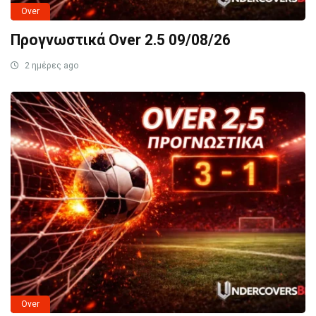
Over
Προγνωστικά Over 2.5 09/08/26
2 ημέρες ago
Over