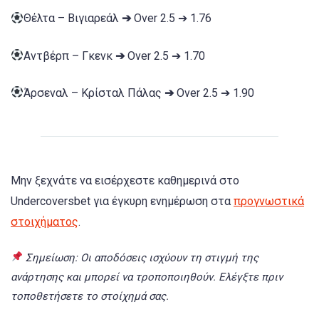
Θέλτα – Βιγιαρεάλ
➔
Over 2.5 ➔ 1.76
Αντβέρπ – Γκενκ
➔
Over 2.5 ➔ 1.70
Άρσεναλ – Κρίσταλ Πάλας
➔
Over 2.5 ➔ 1.90
Μην ξεχνάτε να εισέρχεστε καθημερινά στο
Undercoversbet για έγκυρη ενημέρωση στα
προγνωστικά
στοιχήματος
.
Σημείωση: Οι αποδόσεις ισχύουν τη στιγμή της
ανάρτησης και μπορεί να τροποποιηθούν. Ελέγξτε πριν
τοποθετήσετε το στοίχημά σας.