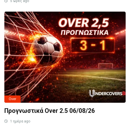
5 ώρες ago
Over
Προγνωστικά Over 2.5 06/08/26
1 ημέρα ago