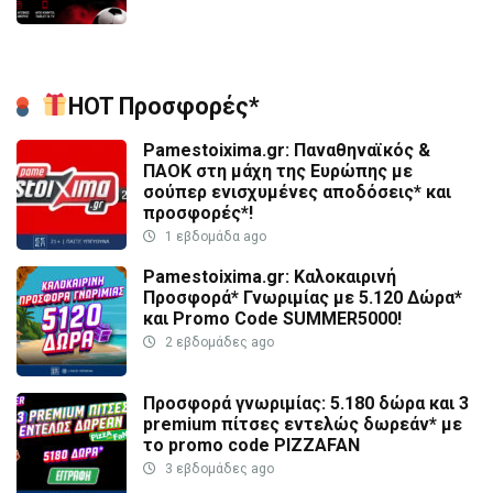
HOT Προσφορές*
Pamestoixima.gr: Παναθηναϊκός &
ΠΑΟΚ στη μάχη της Ευρώπης με
σούπερ ενισχυμένες αποδόσεις* και
προσφορές*!
1 εβδομάδα ago
Pamestoixima.gr: Καλοκαιρινή
Προσφορά* Γνωριμίας με 5.120 Δώρα*
και Promo Code SUMMER5000!
2 εβδομάδες ago
Προσφορά γνωριμίας: 5.180 δώρα και 3
premium πίτσες εντελώς δωρεάν* με
το promo code PIZZAFAN
3 εβδομάδες ago