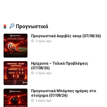
Προγνωστικά
Προγνωστικά Ακριβές σκορ (07/08/26)
5 ώρες ago
Ημίχρονα – Τελικά Προβλέψεις
(07/08/26)
5 ώρες ago
Προγνωστικά Μπόμπες ημέρας στο
στοίχημα (07/08/26)
5 ώρες ago