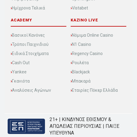
Ημίχρονα Τελικά
Vistabet
ACADEMY
KAZINO LIVE
Βασικοί Κανόνες
Νόμιμα Online Casino
Τρόποι Παιχνιδιού
N1 Casino
Ειδικά Στοιχήματα
Regency Casino
Cash Out
Ρουλέτα
Yankee
Blackjack
Γκανιότα
Μπακαρά
Αναλύσεις Αγώνων
Εταιρίες Πόκερ Ελλάδα
21+ | ΚΙΝΔΥΝΟΣ ΕΘΙΣΜΟΥ &
ΑΠΩΛΕΙΑΣ ΠΕΡΙΟΥΣΙΑΣ | ΠΑΙΞΕ
ΥΠΕΥΘΥΝΑ