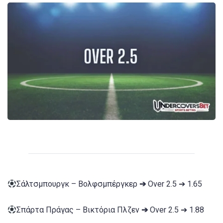
Σάλτσμπουργκ – Βολφσμπέργκερ
➔
Over 2.5 ➔ 1.65
Σπάρτα Πράγας – Βικτόρια Πλζεν
➔
Over 2.5 ➔ 1.88