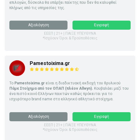
επιλογών, δύσκολα θα υπάρξει παίκτης που δεν θα καλυφθεί
πλήρως από τις υπηρεσίες της.
Αξιολόγηση
Εγγραφή
ΕΕΕΠ | 21+ | ΠΑΙΞΕ ΥΠΕΥΘΥΝΑ
*Ισχύουν Όροι & Προϋποθέσεις
Pamestoixima.gr
Το
Pamestoixima.gr
είναι η διαδικτυακή εκδοχή του θρυλικού
Πάμε Στοίχημα από τον ΟΠΑΠ (πλέον Allwyn).
Κουβαλάει μαζί του
ένα πιστό κοινό Ελλήνων παικτών καθώς πρόκειται για το
ισχυρότερο brand name στο ελληνικό αθλητικό στοίχημα.
Αξιολόγηση
Εγγραφή
ΕΕΕΠ | 21+ | ΠΑΙΞΕ ΥΠΕΥΘΥΝΑ
*Ισχύουν Όροι & Προϋποθέσεις