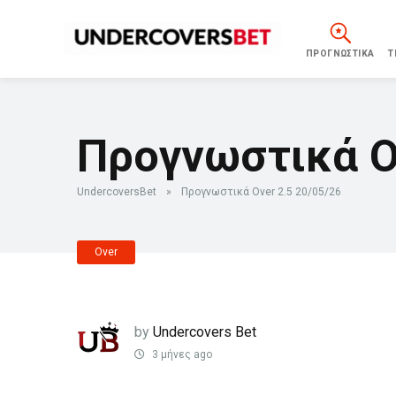
ΠΡΟΓΝΩΣΤΙΚΑ
Τ
Προγνωστικά O
UndercoversBet
»
Προγνωστικά Over 2.5 20/05/26
Over
by
Undercovers Bet
3 μήνες ago