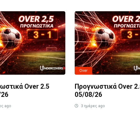
Over
ωστικά Over 2.5
Προγνωστικά Over 2.
/26
05/08/26
ες ago
3 ημέρες ago