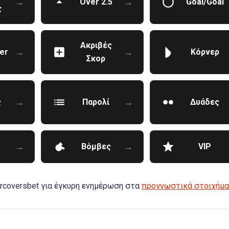
→
→
Over 2.5
Goal/Goal
ς
Ακριβές
→
→
der
Κόρνερ
Σκορ
→
→
ς
Παρολί
Δυάδες
→
→
Βόμβες
VIP
rcoversbet για έγκυρη ενημέρωση στα
προγνωστικά στοιχήμ