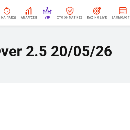
Ι ΝΑ ΠΑΙΞΩ
ΑΝΑΛΥΣΕΙΣ
VIP
ΣΤΟΙΧΗΜΑΤΙΚΕΣ
KAZINO LIVE
ΒΑΘΜΟΛΟΓ
ver 2.5 20/05/26