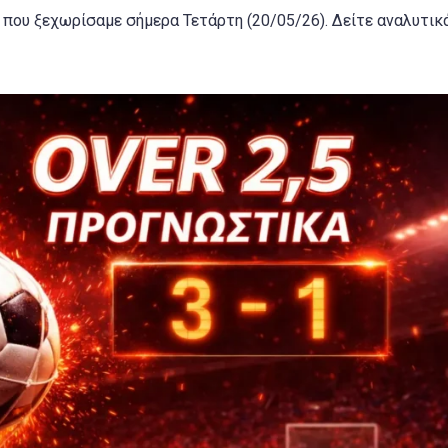
που ξεχωρίσαμε σήμερα Τετάρτη (20/05/26). Δείτε αναλυτικ