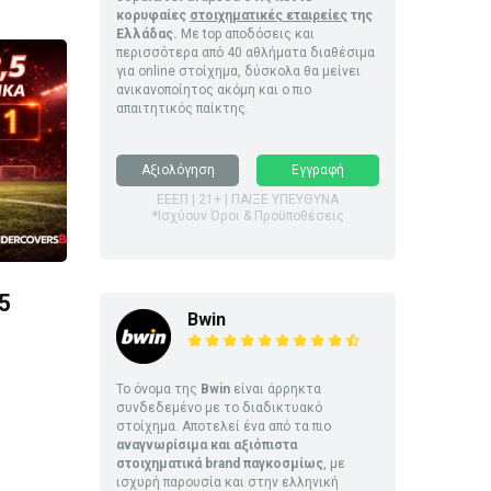
κορυφαίες
στοιχηματικές εταιρείες
της
Ελλάδας.
Με top αποδόσεις και
περισσότερα από 40 αθλήματα διαθέσιμα
για online στοίχημα, δύσκολα θα μείνει
ανικανοποίητος ακόμη και ο πιο
απαιτητικός παίκτης.
Αξιολόγηση
Εγγραφή
ΕΕΕΠ | 21+ | ΠΑΙΞΕ ΥΠΕΥΘΥΝΑ
*Ισχύουν Όροι & Προϋποθέσεις
5
Bwin
Το όνομα της
Bwin
είναι άρρηκτα
συνδεδεμένο με το διαδικτυακό
στοίχημα. Αποτελεί ένα από τα πιο
αναγνωρίσιμα και αξιόπιστα
στοιχηματικά brand παγκοσμίως
, με
ισχυρή παρουσία και στην ελληνική