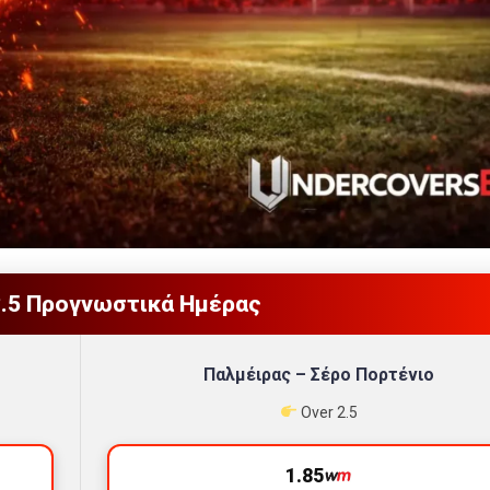
2.5 Προγνωστικά Ημέρας
Παλμέιρας – Σέρο Πορτένιο
Over 2.5
1.85