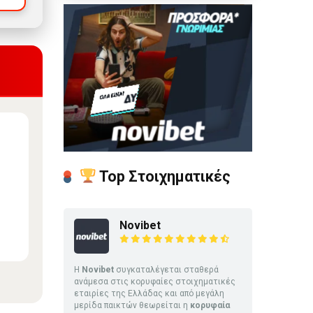
Top Στοιχηματικές
Novibet
Η
Novibet
συγκαταλέγεται σταθερά
ανάμεσα στις κορυφαίες στοιχηματικές
εταιρίες της Ελλάδας και από μεγάλη
μερίδα παικτών θεωρείται η
κορυφαία