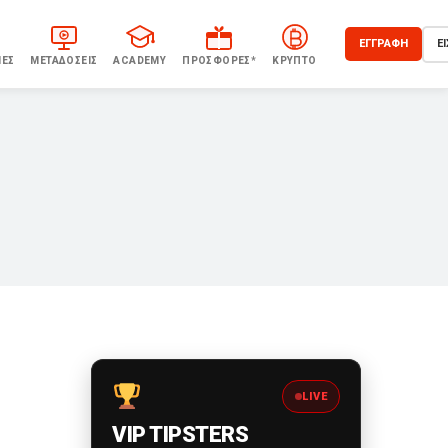
ΕΓΓΡΑΦΗ
Ε
ΙΕΣ
ΜΕΤΑΔΟΣΕΙΣ
ACADEMY
ΠΡΟΣΦΟΡΕΣ*
ΚΡΥΠΤΟ
LIVE
VIP TIPSTERS