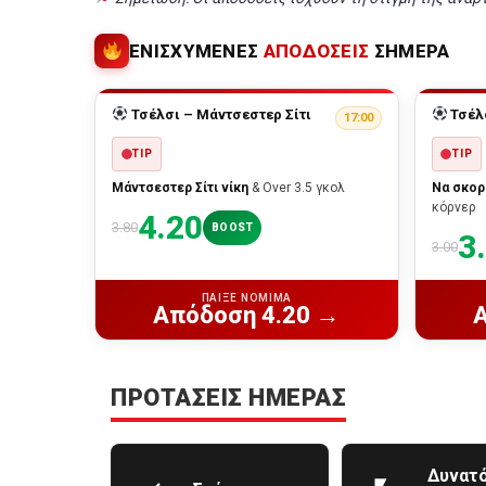
ΕΝΙΣΧΥΜΈΝΕΣ
ΑΠΟΔΌΣΕΙΣ
ΣΉΜΕΡΑ
Τσέλσι – Μάντσεστερ Σίτι
Τσέλσ
17:00
TIP
TIP
Μάντσεστερ Σίτι νίκη
& Over 3.5 γκολ
Να σκορ
κόρνερ
4.20
3.80
BOOST
3
3.00
ΠΑΊΞΕ ΝΌΜΙΜΑ
Απόδοση 4.20 →
ΠΡΟΤΆΣΕΙΣ ΗΜΈΡΑΣ
Δυνατ