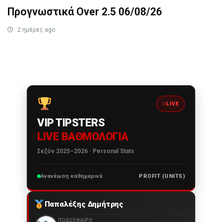
Προγνωστικά Over 2.5 06/08/26
2 ημέρες ago
LIVE
VIP TIPSTERS
LIVE ΒΑΘΜΟΛΟΓΊΑ
Σεζόν 2025–2026 · Personal Stats
Ανανέωση καθημερινά
PROFIT (UNITS)
Παπαλέξης Δημήτρης
ΠΟΔΌΣΦΑΙΡΟ