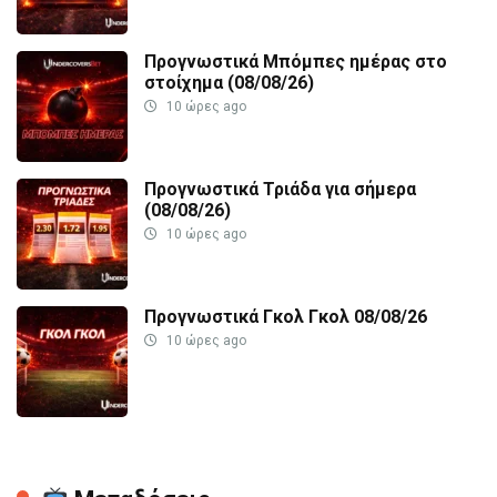
Προγνωστικά Μπόμπες ημέρας στο
στοίχημα (08/08/26)
10 ώρες ago
Προγνωστικά Τριάδα για σήμερα
(08/08/26)
10 ώρες ago
Προγνωστικά Γκολ Γκολ 08/08/26
10 ώρες ago