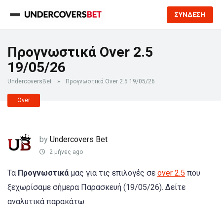
ΣΥΝΔΕΣΗ
Προγνωστικά Over 2.5
19/05/26
UndercoversBet
»
Προγνωστικά Over 2.5 19/05/26
Over
by
Undercovers Bet
2 μήνες ago
Τα
Προγνωστικά
μας για τις επιλογές σε
over 2.5
που
ξεχωρίσαμε σήμερα Παρασκευή (19/05/26). Δείτε
αναλυτικά παρακάτω: