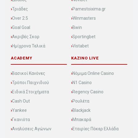
Τριάδες
Pamestoixima.gr
Over 2.5
Winmasters
Goal Goal
Bwin
Ακριβές Σκορ
Sportingbet
Ημίχρονα Τελικά
Vistabet
ACADEMY
KAZINO LIVE
Βασικοί Κανόνες
Νόμιμα Online Casino
Τρόποι Παιχνιδιού
N1 Casino
Ειδικά Στοιχήματα
Regency Casino
Cash Out
Ρουλέτα
Yankee
Blackjack
Γκανιότα
Μπακαρά
Αναλύσεις Αγώνων
Εταιρίες Πόκερ Ελλάδα