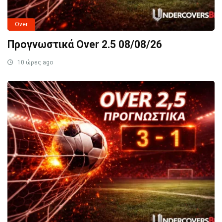
Over
Προγνωστικά Over 2.5 08/08/26
10 ώρες ago