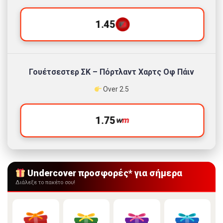
1.45
Γουέτσεστερ ΣΚ – Πόρτλαντ Χαρτς Οφ Πάιν
Over 2.5
1.75
Undercover προσφορές* για σήμερα
Διάλεξε το πακέτο σου!