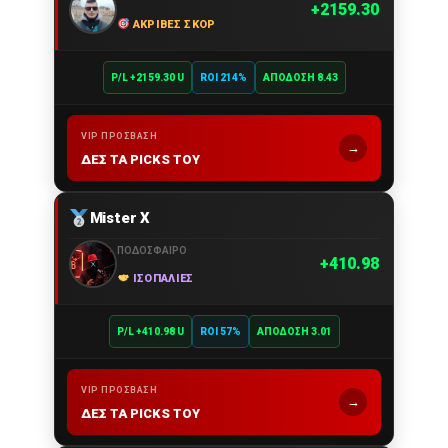
2159.30
ΑΚΡΙΒΈΣ ΣΚΟΡ
P/L +2159.30 U
ROI 214%
ΑΠΌΔΟΣΗ 8.43
VIP ΠΡΌΣΒΑΣΗ
→
ΔΕΣ ΤΑ PICKS ΤΟΥ
Mister X
ΠΟΔΌΣΦΑΙΡΟ
410.98
ΙΣΟΠΑΛΊΕΣ
P/L +410.98 U
ROI 57%
ΑΠΌΔΟΣΗ 3.01
VIP ΠΡΌΣΒΑΣΗ
→
ΔΕΣ ΤΑ PICKS ΤΟΥ