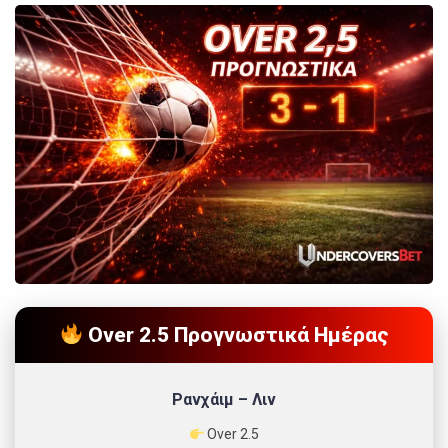
Over 2.5 Προγνωστικά Ημέρας
Ρανχάιμ – Λιν
Over 2.5