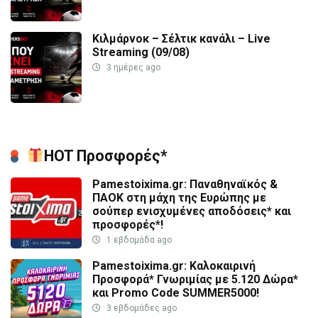
Κιλμάρνοκ – Σέλτικ κανάλι – Live
Streaming (09/08)
3 ημέρες ago
HOT Προσφορές*
Pamestoixima.gr: Παναθηναϊκός &
ΠΑΟΚ στη μάχη της Ευρώπης με
σούπερ ενισχυμένες αποδόσεις* και
προσφορές*!
1 εβδομάδα ago
Pamestoixima.gr: Καλοκαιρινή
Προσφορά* Γνωριμίας με 5.120 Δώρα*
και Promo Code SUMMER5000!
3 εβδομάδες ago