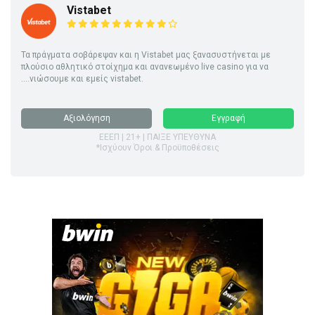
Vistabet
Τα πράγματα σοβάρεψαν και η Vistabet μας ξανασυστήνεται με
πλούσιο αθλητικό στοίχημα και ανανεωμένο live casino για να
....νιώσουμε και εμείς vistabet.
Αξιολόγηση
Εγγραφή
ΕΕΕΠ | 21+ | ΠΑΙΞΕ ΥΠΕΥΘΥΝΑ
*Ισχύουν Όροι & Προϋποθέσεις