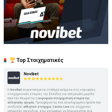
Top Στοιχηματικές
Novibet
Η
Novibet
συγκαταλέγεται σταθερά ανάμεσα στις κορυφαίες
στοιχηματικές εταιρίες της Ελλάδας και από μεγάλη μερίδα
παικτών θεωρείται η
κορυφαία στοιχηματική εταιρία της
ελληνικής αγοράς
. Προσφέροντας ένα ολοκληρωμένο προϊόν που
συνδυάζει
αθλητικό στοίχημα
,
Casino Live
και σύγχρονες
υπηρεσίες παιχνιδιού, έχει καταφέρει να δημιουργήσει ένα