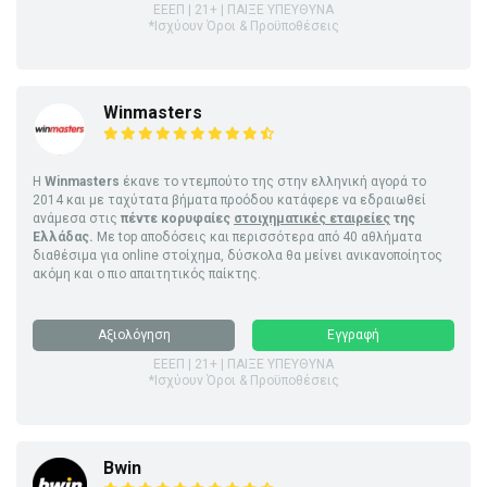
ΕΕΕΠ | 21+ | ΠΑΙΞΕ ΥΠΕΥΘΥΝΑ
*Ισχύουν Όροι & Προϋποθέσεις
Winmasters
Η
Winmasters
έκανε το ντεμπούτο της στην ελληνική αγορά το
2014 και με ταχύτατα βήματα προόδου κατάφερε να εδραιωθεί
ανάμεσα στις
πέντε κορυφαίες
στοιχηματικές εταιρείες
της
Ελλάδας.
Με top αποδόσεις και περισσότερα από 40 αθλήματα
διαθέσιμα για online στοίχημα, δύσκολα θα μείνει ανικανοποίητος
ακόμη και ο πιο απαιτητικός παίκτης.
Αξιολόγηση
Εγγραφή
ΕΕΕΠ | 21+ | ΠΑΙΞΕ ΥΠΕΥΘΥΝΑ
*Ισχύουν Όροι & Προϋποθέσεις
Bwin