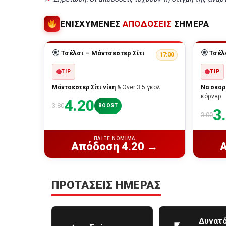
ΕΝΙΣΧΥΜΈΝΕΣ
ΑΠΟΔΌΣΕΙΣ
ΣΉΜΕΡΑ
Τσέλσι – Μάντσεστερ Σίτι
Τσέλσ
17:00
TIP
TIP
Μάντσεστερ Σίτι νίκη
& Over 3.5 γκολ
Να σκορ
κόρνερ
4.20
3.80
BOOST
3
3.00
ΠΑΊΞΕ ΝΌΜΙΜΑ
Απόδοση 4.20 →
ΠΡΟΤΆΣΕΙΣ ΗΜΈΡΑΣ
Δυνατ