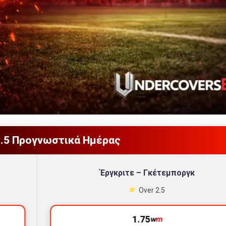
2.5 Προγνωστικά Ημέρας
Έργκριτε – Γκέτεμποργκ
Over 2.5
1.75