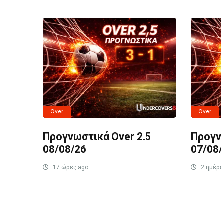
Over
Over
Προγνωστικά Over 2.5
Προγν
08/08/26
07/08
17 ώρες ago
2 ημέρ