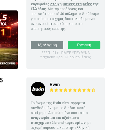
κορυφαίες
στοιχηματικές εταιρείες
της
Ελλάδας.
Με top αποδόσεις και
περισσότερα από 40 αθλήματα διαθέσιμα
για online στοίχημα, δύσκολα θα μείνει
ανικανοποίητος ακόμη και ο πιο
απαιτητικός παίκτης.
Αξιολόγηση
Εγγραφή
ΕΕΕΠ | 21+ | ΠΑΙΞΕ ΥΠΕΥΘΥΝΑ
*Ισχύουν Όροι & Προϋποθέσεις
5
Bwin
Το όνομα της
Bwin
είναι άρρηκτα
συνδεδεμένο με το διαδικτυακό
στοίχημα. Αποτελεί ένα από τα πιο
αναγνωρίσιμα και αξιόπιστα
στοιχηματικά brand παγκοσμίως
, με
ισχυρή παρουσία και στην ελληνική