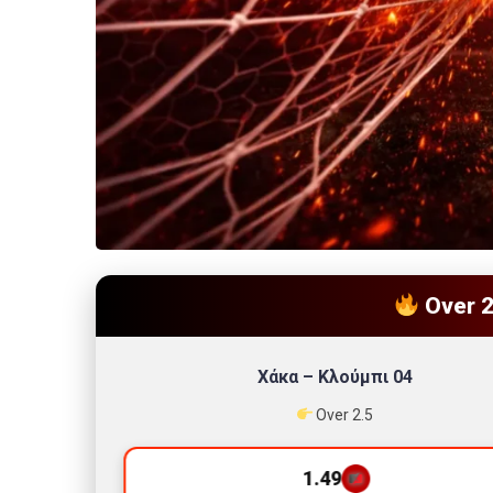
Over 
Χάκα – Κλούμπι 04
Over 2.5
1.49