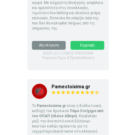
αγορά. Με εύχρηστη πλοήγηση, ασφάλεια
και αμεσότητα στις συναλλαγές,
τιμιότατο live betting και πλούσια γκάμα
επιλογών, δύσκολα θα υπάρξει παίκτης
που δεν θα καλυφθεί πλήρως από τις
υπηρεσίες της.
Αξιολόγηση
Εγγραφή
ΕΕΕΠ | 21+ | ΠΑΙΞΕ ΥΠΕΥΘΥΝΑ
*Ισχύουν Όροι & Προϋποθέσεις
Pamestoixima.gr
Το
Pamestoixima.gr
είναι η διαδικτυακή
εκδοχή του θρυλικού
Πάμε Στοίχημα από
τον ΟΠΑΠ (πλέον Allwyn).
Κουβαλάει
μαζί του ένα πιστό κοινό Ελλήνων
παικτών καθώς πρόκειται για το
ισχυρότερο brand name στο ελληνικό