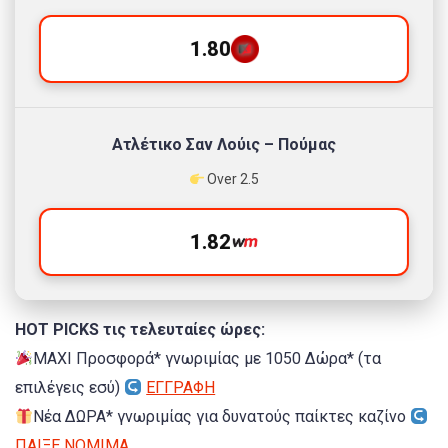
1.80
Ατλέτικο Σαν Λούις – Πούμας
Over 2.5
1.82
ΗΟΤ PICKS τις τελευταίες ώρες:
ΜΑΧΙ Προσφορά* γνωριμίας με 1050 Δώρα* (τα
επιλέγεις εσύ)
ΕΓΓΡΑΦΗ
Νέα ΔΩΡΑ* γνωριμίας για δυνατούς παίκτες καζίνο
ΠΑΙΞΕ ΝΟΜΙΜΑ