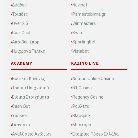
Δυάδες
Novibet
Τριάδες
Pamestoixima.gr
Over 2.5
Winmasters
Goal Goal
Bwin
Ακριβές Σκορ
Sportingbet
Ημίχρονα Τελικά
Vistabet
ACADEMY
KAZINO LIVE
Βασικοί Κανόνες
Νόμιμα Online Casino
Τρόποι Παιχνιδιού
N1 Casino
Ειδικά Στοιχήματα
Regency Casino
Cash Out
Ρουλέτα
Yankee
Blackjack
Γκανιότα
Μπακαρά
Αναλύσεις Αγώνων
Εταιρίες Πόκερ Ελλάδα