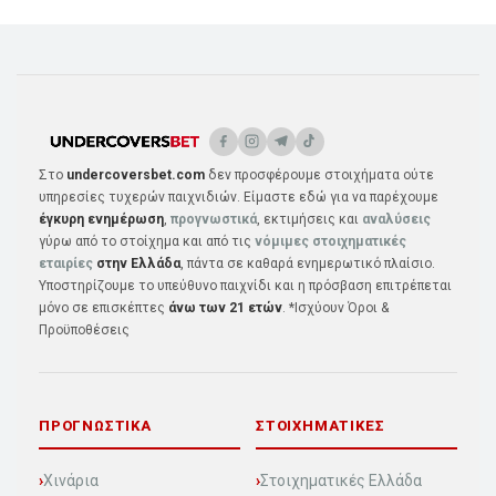
Στο
undercoversbet.com
δεν προσφέρουμε στοιχήματα ούτε
υπηρεσίες τυχερών παιχνιδιών. Είμαστε εδώ για να παρέχουμε
έγκυρη ενημέρωση
,
προγνωστικά
, εκτιμήσεις και
αναλύσεις
γύρω από το στοίχημα και από τις
νόμιμες στοιχηματικές
εταιρίες
στην Ελλάδα
, πάντα σε καθαρά ενημερωτικό πλαίσιο.
Υποστηρίζουμε το υπεύθυνο παιχνίδι και η πρόσβαση επιτρέπεται
μόνο σε επισκέπτες
άνω των 21 ετών
. *Ισχύουν Όροι &
Προϋποθέσεις
ΠΡΟΓΝΩΣΤΙΚΆ
ΣΤΟΙΧΗΜΑΤΙΚΈΣ
Χινάρια
Στοιχηματικές Ελλάδα