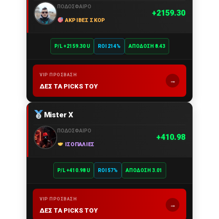
ΠΟΔΌΣΦΑΙΡΟ
2159.30
ΑΚΡΙΒΈΣ ΣΚΟΡ
P/L +2159.30 U
ROI 214%
ΑΠΌΔΟΣΗ 8.43
VIP ΠΡΌΣΒΑΣΗ
→
ΔΕΣ ΤΑ PICKS ΤΟΥ
Mister X
ΠΟΔΌΣΦΑΙΡΟ
410.98
ΙΣΟΠΑΛΊΕΣ
P/L +410.98 U
ROI 57%
ΑΠΌΔΟΣΗ 3.01
VIP ΠΡΌΣΒΑΣΗ
→
ΔΕΣ ΤΑ PICKS ΤΟΥ