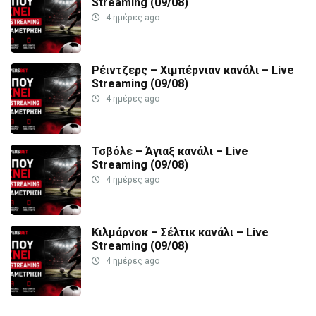
Streaming (09/08)
4 ημέρες ago
Ρέιντζερς – Χιμπέρνιαν κανάλι – Live
Streaming (09/08)
4 ημέρες ago
Τσβόλε – Άγιαξ κανάλι – Live
Streaming (09/08)
4 ημέρες ago
Κιλμάρνοκ – Σέλτικ κανάλι – Live
Streaming (09/08)
4 ημέρες ago