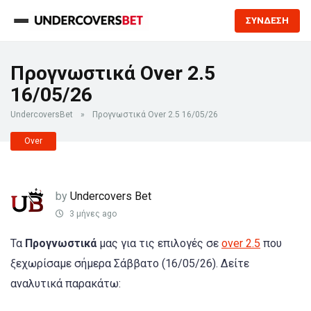
ΣΥΝΔΕΣΗ
Προγνωστικά Over 2.5
16/05/26
UndercoversBet
»
Προγνωστικά Over 2.5 16/05/26
Over
by
Undercovers Bet
3 μήνες ago
Τα
Προγνωστικά
μας για τις επιλογές σε
over 2.5
που
ξεχωρίσαμε σήμερα Σάββατο (16/05/26). Δείτε
αναλυτικά παρακάτω: