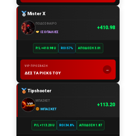
Mister X
ΠΟΔΌΣΦΑΙΡΟ
410.98
ΙΣΟΠΑΛΊΕΣ
P/L +410.98 U
ROI 57%
ΑΠΌΔΟΣΗ 3.01
VIP ΠΡΌΣΒΑΣΗ
→
ΔΕΣ ΤΑ PICKS ΤΟΥ
Tipshooter
ΜΠΆΣΚΕΤ
113.20
ΜΠΆΣΚΕΤ
P/L +113.20 U
ROI 34.8%
ΑΠΌΔΟΣΗ 1.87