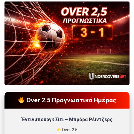
Over 2.5 Προγνωστικά Ημέρας
Έντινμπουργκ Σίτι – Μπρόρα Ρέιντζερς
Over 2.5