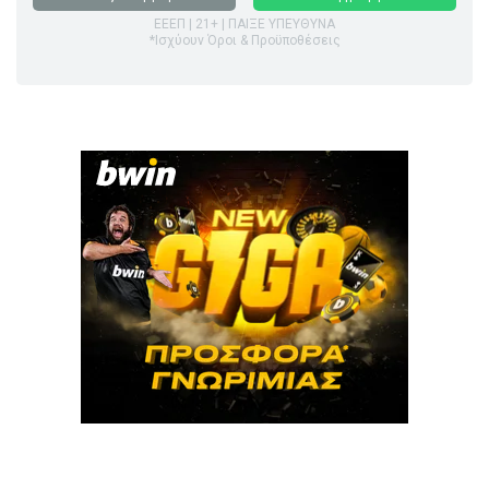
ΕΕΕΠ | 21+ | ΠΑΙΞΕ ΥΠΕΥΘΥΝΑ
*Ισχύουν Όροι & Προϋποθέσεις