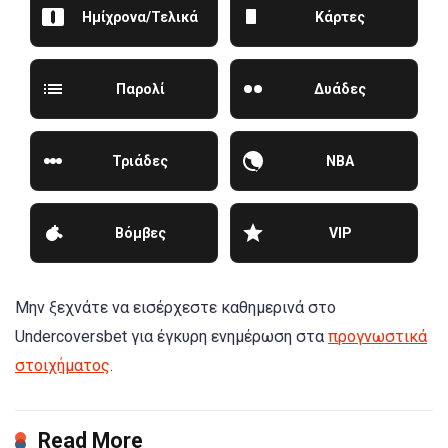
Ημίχρονα/Τελικά
Κάρτες
Παρολί
Δυάδες
Τριάδες
NBA
Βόμβες
VIP
Μην ξεχνάτε να εισέρχεστε καθημερινά στο
Undercoversbet για έγκυρη ενημέρωση στα
προγνωστικά
στοιχήματος
.
Read More