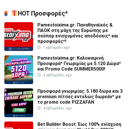
HOT Προσφορές*
Pamestoixima.gr: Παναθηναϊκός &
ΠΑΟΚ στη μάχη της Ευρώπης με
σούπερ ενισχυμένες αποδόσεις* και
προσφορές*!
1 εβδομάδα ago
Pamestoixima.gr: Καλοκαιρινή
Προσφορά* Γνωριμίας με 5.120 Δώρα*
και Promo Code SUMMER5000!
3 εβδομάδες ago
Προσφορά γνωριμίας: 5.180 δώρα και 3
premium πίτσες εντελώς δωρεάν* με
το promo code PIZZAFAN
4 εβδομάδες ago
Bet Builder Boost: Έως 100% ενίσχυση