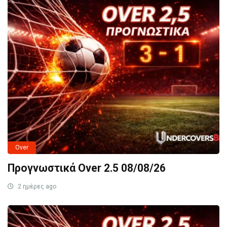
Over
Προγνωστικά Over 2.5 08/08/26
2 ημέρες ago