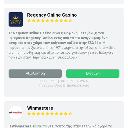
Regency Online Casino
Το
Regency Online Casino
είναι η ψηφιακή μετεξέλιξη του
ιστορικού
Regency Casino ενός από τα πιο αναγνωρισμένα
ονόματα στον χώρο των επίγειων καζίνο στην Ελλάδα.
Με
παρουσία που ξεκινά από το 1971, φέρνει στην οθόνη σου την ίδια
premium αισθητική και αξιοπιστία που γνώρισαν γενιές Ελλήνων
παικτών στην Πάρνηθα και τη Θεσσαλονίκη.
Αξιολόγηση
Εγγραφή
ΕΕΕΠ | 21+ | ΠΑΙΞΕ ΥΠΕΥΘΥΝΑ
*Ισχύουν Όροι & Προϋποθέσεις
Winmasters
Η
Winmasters
έκανε το ντεμπούτο της στην ελληνική αγορά το