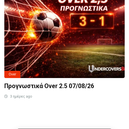
Over
Προγνωστικά Over 2.5 07/08/26
3 ημέρες ago