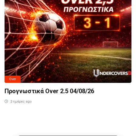
Over
Προγνωστικά Over 2.5 04/08/26
3 ημέρες ago