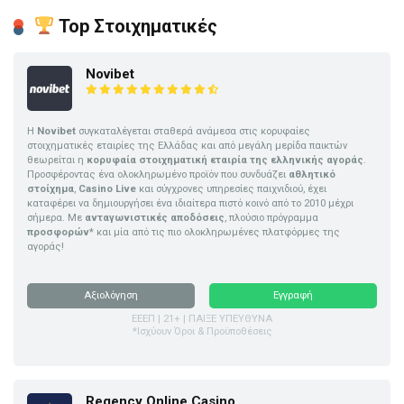
Top Στοιχηματικές
Novibet
Η
Novibet
συγκαταλέγεται σταθερά ανάμεσα στις κορυφαίες
στοιχηματικές εταιρίες της Ελλάδας και από μεγάλη μερίδα παικτών
θεωρείται η
κορυφαία στοιχηματική εταιρία της ελληνικής αγοράς
.
Προσφέροντας ένα ολοκληρωμένο προϊόν που συνδυάζει
αθλητικό
στοίχημα
,
Casino Live
και σύγχρονες υπηρεσίες παιχνιδιού, έχει
καταφέρει να δημιουργήσει ένα ιδιαίτερα πιστό κοινό από το 2010 μέχρι
σήμερα. Με
ανταγωνιστικές αποδόσεις
, πλούσιο πρόγραμμα
προσφορών
* και μία από τις πιο ολοκληρωμένες πλατφόρμες της
αγοράς!
Αξιολόγηση
Εγγραφή
ΕΕΕΠ | 21+ | ΠΑΙΞΕ ΥΠΕΥΘΥΝΑ
*Ισχύουν Όροι & Προϋποθέσεις
Regency Online Casino