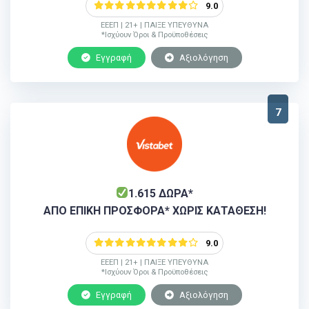
9.0
ΕΕΕΠ | 21+ | ΠΑΙΞΕ ΥΠΕΥΘΥΝΑ
*Ισχύουν Όροι & Προϋποθέσεις
Εγγραφή
Αξιολόγηση
7
1.615 ΔΩΡΑ*
ΑΠΟ ΕΠΙΚΗ ΠΡΟΣΦΟΡΑ* ΧΩΡΙΣ ΚΑΤΑΘΕΣΗ!
9.0
ΕΕΕΠ | 21+ | ΠΑΙΞΕ ΥΠΕΥΘΥΝΑ
*Ισχύουν Όροι & Προϋποθέσεις
Εγγραφή
Αξιολόγηση