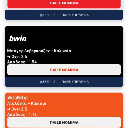
ΠΑΙΞΕ ΝΟΜΙΜΑ
ΕΕΕΠ | 21+ | ΠΑΙΞΕ ΥΠΕΥΘΥΝΑ
Μπάγερ Λεβερκούζεν – Κολωνία
➔ Over 2.5
Απόδοση:
1.54
ΠΑΙΞΕ ΝΟΜΙΜΑ
ΕΕΕΠ | 21+ | ΠΑΙΞΕ ΥΠΕΥΘΥΝΑ
Αταλάντα – Κάλιαρι
➔ Over 2.5
Απόδοση:
1.72
ΠΑΙΞΕ ΝΟΜΙΜΑ