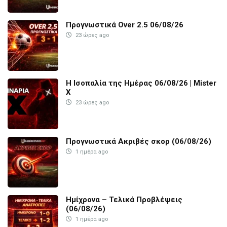
Προγνωστικά Over 2.5 06/08/26
23 ώρες ago
Η Ισοπαλία της Ημέρας 06/08/26 | Mister
X
23 ώρες ago
Προγνωστικά Ακριβές σκορ (06/08/26)
1 ημέρα ago
Ημίχρονα – Τελικά Προβλέψεις
(06/08/26)
1 ημέρα ago