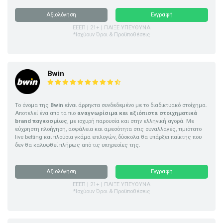
Αξιολόγηση
Εγγραφή
ΕΕΕΠ | 21+ | ΠΑΙΞΕ ΥΠΕΥΘΥΝΑ
*Ισχύουν Όροι & Προϋποθέσεις
Bwin
Το όνομα της
Bwin
είναι άρρηκτα συνδεδεμένο με το διαδικτυακό στοίχημα.
Αποτελεί ένα από τα πιο
αναγνωρίσιμα και αξιόπιστα στοιχηματικά
brand παγκοσμίως
, με ισχυρή παρουσία και στην ελληνική αγορά. Με
εύχρηστη πλοήγηση, ασφάλεια και αμεσότητα στις συναλλαγές, τιμιότατο
live betting και πλούσια γκάμα επιλογών, δύσκολα θα υπάρξει παίκτης που
δεν θα καλυφθεί πλήρως από τις υπηρεσίες της.
Αξιολόγηση
Εγγραφή
ΕΕΕΠ | 21+ | ΠΑΙΞΕ ΥΠΕΥΘΥΝΑ
*Ισχύουν Όροι & Προϋποθέσεις