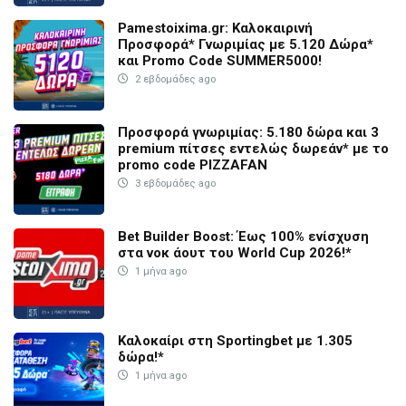
Pamestoixima.gr: Καλοκαιρινή
Προσφορά* Γνωριμίας με 5.120 Δώρα*
και Promo Code SUMMER5000!
2 εβδομάδες ago
Προσφορά γνωριμίας: 5.180 δώρα και 3
premium πίτσες εντελώς δωρεάν* με το
promo code PIZZAFAN
3 εβδομάδες ago
Bet Builder Boost: Έως 100% ενίσχυση
στα νοκ άουτ του World Cup 2026!*
1 μήνα ago
Καλοκαίρι στη Sportingbet με 1.305
δώρα!*
1 μήνα ago