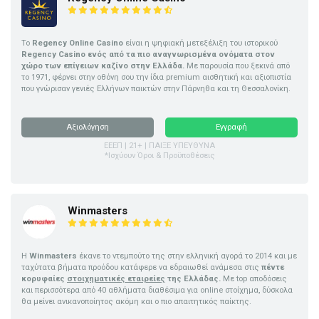
Το
Regency Online Casino
είναι η ψηφιακή μετεξέλιξη του ιστορικού
Regency Casino ενός από τα πιο αναγνωρισμένα ονόματα στον
χώρο των επίγειων καζίνο στην Ελλάδα.
Με παρουσία που ξεκινά από
το 1971, φέρνει στην οθόνη σου την ίδια premium αισθητική και αξιοπιστία
που γνώρισαν γενιές Ελλήνων παικτών στην Πάρνηθα και τη Θεσσαλονίκη.
Αξιολόγηση
Εγγραφή
ΕΕΕΠ | 21+ | ΠΑΙΞΕ ΥΠΕΥΘΥΝΑ
*Ισχύουν Όροι & Προϋποθέσεις
Winmasters
Η
Winmasters
έκανε το ντεμπούτο της στην ελληνική αγορά το 2014 και με
ταχύτατα βήματα προόδου κατάφερε να εδραιωθεί ανάμεσα στις
πέντε
κορυφαίες
στοιχηματικές εταιρείες
της Ελλάδας.
Με top αποδόσεις
και περισσότερα από 40 αθλήματα διαθέσιμα για online στοίχημα, δύσκολα
θα μείνει ανικανοποίητος ακόμη και ο πιο απαιτητικός παίκτης.