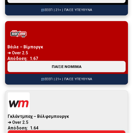
ΕΕΕΠ | 21+ | ΠΑΙΞΕ ΥΠΕΥΘΥΝΑ
Βέιλε – Βίμποργκ
➔ Over 2.5
Απόδοση:
1.67
ΠΑΙΞΕ ΝΟΜΙΜΑ
ΕΕΕΠ | 21+ | ΠΑΙΞΕ ΥΠΕΥΘΥΝΑ
Γκλάντμπαχ – Βόλφσμπουργκ
➔ Over 2.5
Απόδοση:
1.64