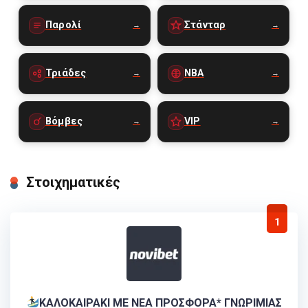
Παρολί
Στάνταρ
→
→
Τριάδες
NBA
→
→
Βόμβες
VIP
→
→
Στοιχηματικές
1
ΚΑΛΟΚΑΙΡΑΚΙ ΜΕ ΝΕΑ ΠΡΟΣΦΟΡΑ* ΓΝΩΡΙΜΙΑΣ