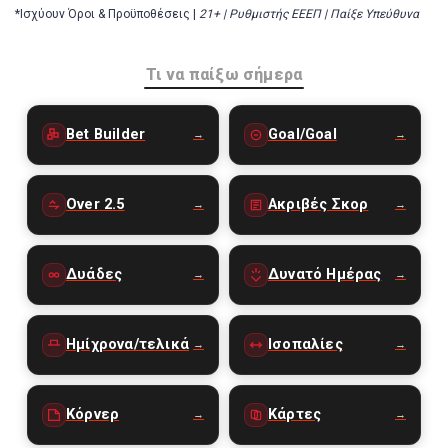
*Ισχύουν Όροι & Προϋποθέσεις |
21+ | Ρυθμιστής ΕΕΕΠ | Παίξε Υπεύθυνα
Τι να παίξω σήμερα
Bet Builder
Goal/Goal
→
→
Over 2.5
Ακριβές Σκορ
→
→
Δυάδες
Δυνατό Ημέρας
→
→
Ημίχρονα/τελικά
Ισοπαλίες
→
→
Κόρνερ
Κάρτες
→
→