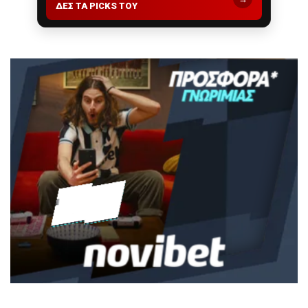
ΔΕΣ ΤΑ PICKS ΤΟΥ