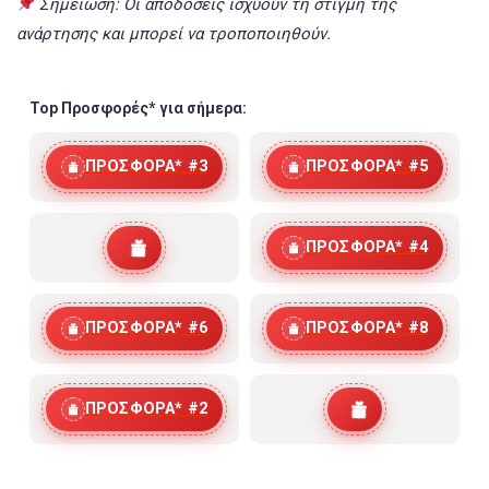
Σημείωση: Οι αποδόσεις ισχύουν τη στιγμή της
ανάρτησης και μπορεί να τροποποιηθούν.
Top Προσφορές* για σήμερα:
ΠΡΟΣΦΟΡΑ* #4
ΠΡΟΣΦΟΡΑ* #3
ΠΡΟΣΦΟΡΑ* #5
ΠΡΟΣΦΟΡΑ* #7
ΠΡΟΣΦΟΡΑ* #1
ΠΡΟΣΦΟΡΑ* #8