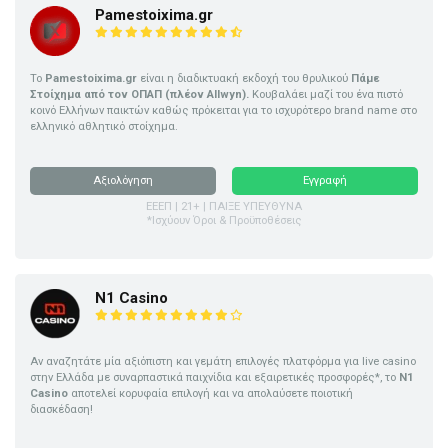
Pamestoixima.gr
Το
Pamestoixima.gr
είναι η διαδικτυακή εκδοχή του θρυλικού
Πάμε
Στοίχημα από τον ΟΠΑΠ (πλέον Allwyn).
Κουβαλάει μαζί του ένα πιστό
κοινό Ελλήνων παικτών καθώς πρόκειται για το ισχυρότερο brand name στο
ελληνικό αθλητικό στοίχημα.
Αξιολόγηση
Εγγραφή
ΕΕΕΠ | 21+ | ΠΑΙΞΕ ΥΠΕΥΘΥΝΑ
*Ισχύουν Όροι & Προϋποθέσεις
N1 Casino
Αν αναζητάτε μία αξιόπιστη και γεμάτη επιλογές πλατφόρμα για live casino
στην Ελλάδα με συναρπαστικά παιχνίδια και εξαιρετικές προσφορές*, το
N1
Casino
αποτελεί κορυφαία επιλογή και να απολαύσετε ποιοτική
διασκέδαση!