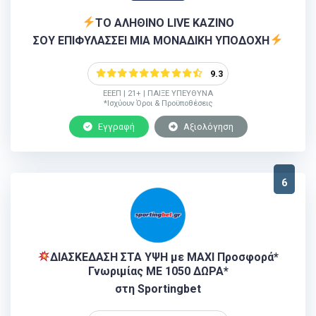
ΤΟ ΑΛΗΘΙΝΟ LIVE ΚΑΖΙΝΟ
ΣΟΥ ΕΠΙΦΥΛΑΣΣΕΙ ΜΙΑ ΜΟΝΑΔΙΚΗ ΥΠΟΔΟΧΗ
9.3
ΕΕΕΠ | 21+ | ΠΑΙΞΕ ΥΠΕΥΘΥΝΑ
*Ισχύουν Όροι & Προϋποθέσεις
Εγγραφή
Αξιολόγηση
6
ΔΙΑΣΚΕΔΑΣΗ ΣΤΑ ΥΨΗ με ΜΑΧΙ Προσφορά*
Γνωριμίας ΜΕ 1050 ΔΩΡΑ*
στη Sportingbet