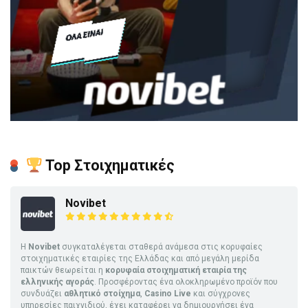
Top Στοιχηματικές
Novibet
Η
Novibet
συγκαταλέγεται σταθερά ανάμεσα στις κορυφαίες
στοιχηματικές εταιρίες της Ελλάδας και από μεγάλη μερίδα
παικτών θεωρείται η
κορυφαία στοιχηματική εταιρία της
ελληνικής αγοράς
. Προσφέροντας ένα ολοκληρωμένο προϊόν που
συνδυάζει
αθλητικό στοίχημα
,
Casino Live
και σύγχρονες
υπηρεσίες παιχνιδιού, έχει καταφέρει να δημιουργήσει ένα