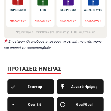
?
?
?
?
TOP ΕΠΙΛΟΓΉ
EPIC
ΝΈΟ PROMO
ΑΞΊΖΕΙ ΚΙ ΑΥΤΌ
ΑΝΑΚΆΛΥΨΕ
ΑΝΑΚΆΛΥΨΕ
ΑΝΑΚΆΛΥΨΕ
ΑΝΑΚΆΛΥΨΕ
*Ισχύουν Όροι & Προϋποθέσεις | 21+ | Ρυθμιστής ΕΕΕΠ | Παίξε Υπεύθυνα
Σημείωση: Οι αποδόσεις ισχύουν τη στιγμή της ανάρτησης
και μπορεί να τροποποιηθούν.
ΠΡΟΤΆΣΕΙΣ ΗΜΈΡΑΣ
Στάνταρ
Δυνατό Ημέρας
Over 2.5
Goal/Goal