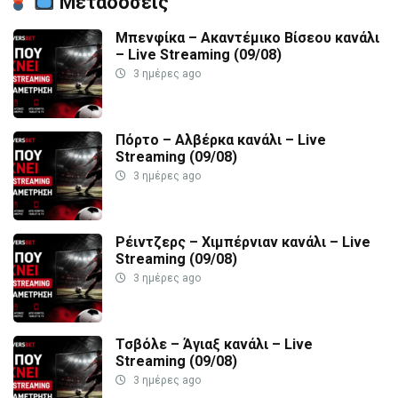
Μεταδόσεις
Μπενφίκα – Ακαντέμικο Βίσεου κανάλι
– Live Streaming (09/08)
3 ημέρες ago
Πόρτο – Αλβέρκα κανάλι – Live
Streaming (09/08)
3 ημέρες ago
Ρέιντζερς – Χιμπέρνιαν κανάλι – Live
Streaming (09/08)
3 ημέρες ago
Τσβόλε – Άγιαξ κανάλι – Live
Streaming (09/08)
3 ημέρες ago