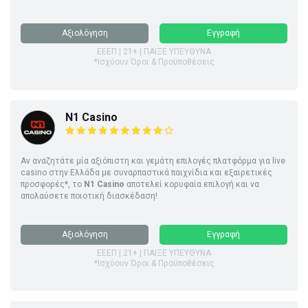
Αξιολόγηση
Εγγραφή
ΕΕΕΠ | 21+ | ΠΑΙΞΕ ΥΠΕΥΘΥΝΑ
*Ισχύουν Όροι & Προϋποθέσεις
N1 Casino
Αν αναζητάτε μία αξιόπιστη και γεμάτη επιλογές πλατφόρμα για live
casino στην Ελλάδα με συναρπαστικά παιχνίδια και εξαιρετικές
προσφορές*, το
N1 Casino
αποτελεί κορυφαία επιλογή και να
απολαύσετε ποιοτική διασκέδαση!
Αξιολόγηση
Εγγραφή
ΕΕΕΠ | 21+ | ΠΑΙΞΕ ΥΠΕΥΘΥΝΑ
*Ισχύουν Όροι & Προϋποθέσεις