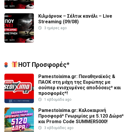
Κιλμάρνοκ – Σέλτικ κανάλι – Live
Streaming (09/08)
3 ημέρες ago
HOT Προσφορές*
Pamestoixima.gr: Παναθηναϊκός &
ΠΑΟΚ στη μάχη της Ευρώπης με
σούπερ ενισχυμένες αποδόσεις* και
προσφορές*!
1 εβδομάδα ago
Pamestoixima.gr: Καλοκαιρινή
Προσφορά* Γνωριμίας με 5.120 Δώρα*
και Promo Code SUMMER5000!
3 εβδομάδες ago