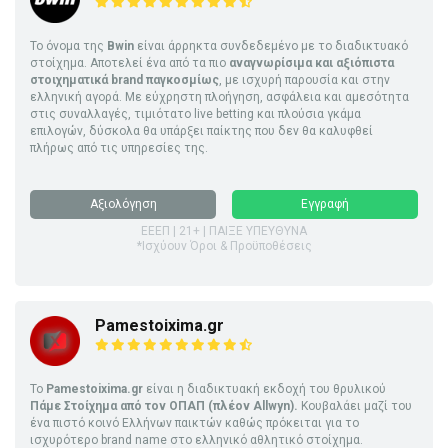
Το όνομα της
Bwin
είναι άρρηκτα συνδεδεμένο με το διαδικτυακό
στοίχημα. Αποτελεί ένα από τα πιο
αναγνωρίσιμα και αξιόπιστα
στοιχηματικά brand παγκοσμίως
, με ισχυρή παρουσία και στην
ελληνική αγορά. Με εύχρηστη πλοήγηση, ασφάλεια και αμεσότητα
στις συναλλαγές, τιμιότατο live betting και πλούσια γκάμα
επιλογών, δύσκολα θα υπάρξει παίκτης που δεν θα καλυφθεί
πλήρως από τις υπηρεσίες της.
Αξιολόγηση
Εγγραφή
ΕΕΕΠ | 21+ | ΠΑΙΞΕ ΥΠΕΥΘΥΝΑ
*Ισχύουν Όροι & Προϋποθέσεις
Pamestoixima.gr
Το
Pamestoixima.gr
είναι η διαδικτυακή εκδοχή του θρυλικού
Πάμε Στοίχημα από τον ΟΠΑΠ (πλέον Allwyn).
Κουβαλάει μαζί του
ένα πιστό κοινό Ελλήνων παικτών καθώς πρόκειται για το
ισχυρότερο brand name στο ελληνικό αθλητικό στοίχημα.