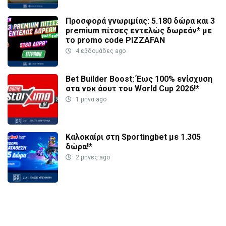
Προσφορά γνωριμίας: 5.180 δώρα και 3
premium πίτσες εντελώς δωρεάν* με
το promo code PIZZAFAN
4 εβδομάδες ago
Bet Builder Boost: Έως 100% ενίσχυση
στα νοκ άουτ του World Cup 2026!*
1 μήνα ago
Καλοκαίρι στη Sportingbet με 1.305
δώρα!*
2 μήνες ago