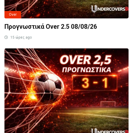
Over
Προγνωστικά Over 2.5 08/08/26
15 ώρες ago