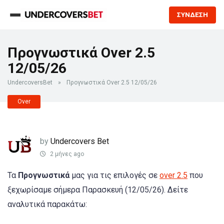
ΣΥΝΔΕΣΗ
Προγνωστικά Over 2.5
12/05/26
UndercoversBet
»
Προγνωστικά Over 2.5 12/05/26
Over
by
Undercovers Bet
2 μήνες ago
Τα
Προγνωστικά
μας για τις επιλογές σε
over 2.5
που
ξεχωρίσαμε σήμερα Παρασκευή (12/05/26). Δείτε
αναλυτικά παρακάτω: