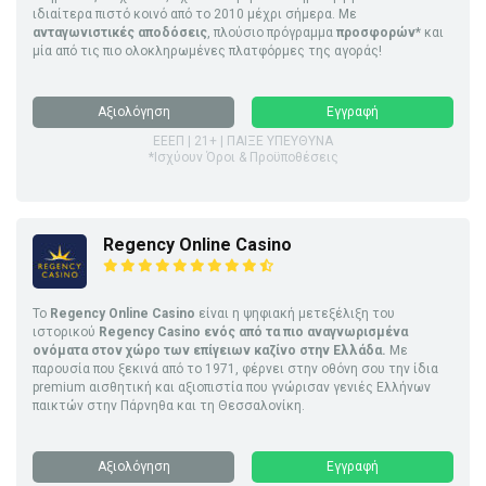
ιδιαίτερα πιστό κοινό από το 2010 μέχρι σήμερα. Με
ανταγωνιστικές αποδόσεις
, πλούσιο πρόγραμμα
προσφορών
* και
μία από τις πιο ολοκληρωμένες πλατφόρμες της αγοράς!
Αξιολόγηση
Εγγραφή
ΕΕΕΠ | 21+ | ΠΑΙΞΕ ΥΠΕΥΘΥΝΑ
*Ισχύουν Όροι & Προϋποθέσεις
Regency Online Casino
Το
Regency Online Casino
είναι η ψηφιακή μετεξέλιξη του
ιστορικού
Regency Casino ενός από τα πιο αναγνωρισμένα
ονόματα στον χώρο των επίγειων καζίνο στην Ελλάδα.
Με
παρουσία που ξεκινά από το 1971, φέρνει στην οθόνη σου την ίδια
premium αισθητική και αξιοπιστία που γνώρισαν γενιές Ελλήνων
παικτών στην Πάρνηθα και τη Θεσσαλονίκη.
Αξιολόγηση
Εγγραφή