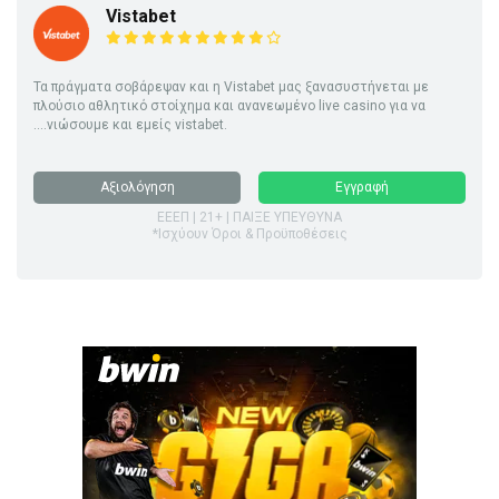
Vistabet
Τα πράγματα σοβάρεψαν και η Vistabet μας ξανασυστήνεται με
πλούσιο αθλητικό στοίχημα και ανανεωμένο live casino για να
....νιώσουμε και εμείς vistabet.
Αξιολόγηση
Εγγραφή
ΕΕΕΠ | 21+ | ΠΑΙΞΕ ΥΠΕΥΘΥΝΑ
*Ισχύουν Όροι & Προϋποθέσεις