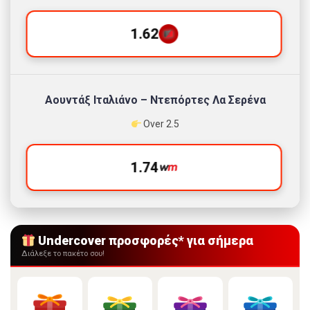
1.62
Αουντάξ Ιταλιάνο – Ντεπόρτες Λα Σερένα
Over 2.5
1.74
Undercover προσφορές* για σήμερα
Διάλεξε το πακέτο σου!