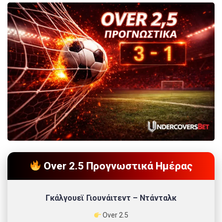
Over 2.5 Προγνωστικά Ημέρας
Γκάλγουεϊ Γιουνάιτεντ – Ντάνταλκ
Over 2.5