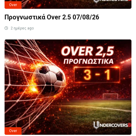
Over
Προγνωστικά Over 2.5 07/08/26
2 ημέρες ago
Over