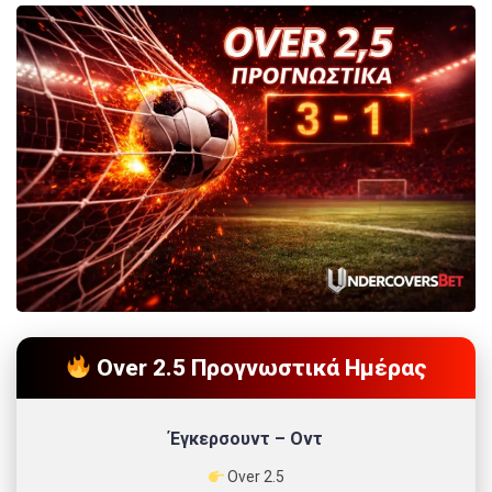
Over 2.5 Προγνωστικά Ημέρας
Έγκερσουντ – Οντ
Over 2.5