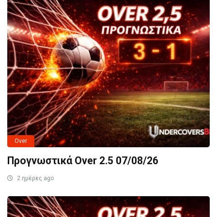
Over
Προγνωστικά Over 2.5 07/08/26
2 ημέρες ago