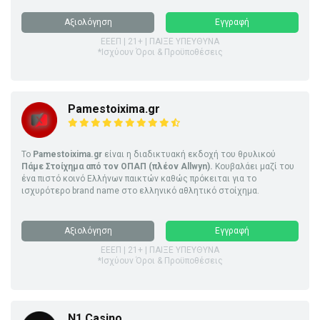
Αξιολόγηση
Εγγραφή
ΕΕΕΠ | 21+ | ΠΑΙΞΕ ΥΠΕΥΘΥΝΑ
*Ισχύουν Όροι & Προϋποθέσεις
Pamestoixima.gr
Το
Pamestoixima.gr
είναι η διαδικτυακή εκδοχή του θρυλικού
Πάμε Στοίχημα από τον ΟΠΑΠ (πλέον Allwyn).
Κουβαλάει μαζί του
ένα πιστό κοινό Ελλήνων παικτών καθώς πρόκειται για το
ισχυρότερο brand name στο ελληνικό αθλητικό στοίχημα.
Αξιολόγηση
Εγγραφή
ΕΕΕΠ | 21+ | ΠΑΙΞΕ ΥΠΕΥΘΥΝΑ
*Ισχύουν Όροι & Προϋποθέσεις
N1 Casino