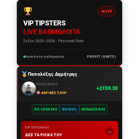
LIVE
VIP TIPSTERS
LIVE ΒΑΘΜΟΛΟΓΊΑ
Σεζόν 2025–2026 · Personal Stats
Ανανέωση καθημερινά
PROFIT (UNITS)
Παπαλέξης Δημήτρης
ΠΟΔΌΣΦΑΙΡΟ
2159.30
ΑΚΡΙΒΈΣ ΣΚΟΡ
P/L +2159.30 U
ROI 214%
ΑΠΌΔΟΣΗ 8.43
VIP ΠΡΌΣΒΑΣΗ
→
ΔΕΣ ΤΑ PICKS ΤΟΥ