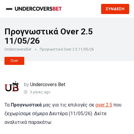
ΣΥΝΔΕΣΗ
Προγνωστικά Over 2.5
11/05/26
UndercoversBet
»
Προγνωστικά Over 2.5 11/05/26
Over
by
Undercovers Bet
3 μήνες ago
Τα
Προγνωστικά
μας για τις επιλογές σε
over 2.5
που
ξεχωρίσαμε σήμερα Δευτέρα (11/05/26). Δείτε
αναλυτικά παρακάτω: