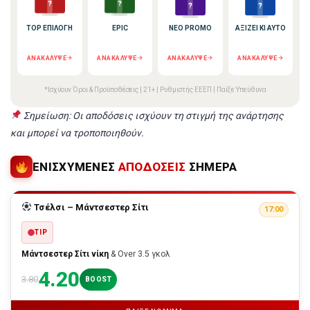
?
?
?
?
TOP ΕΠΙΛΟΓΉ
EPIC
ΝΈΟ PROMO
ΑΞΊΖΕΙ ΚΙ ΑΥΤΌ
ΑΝΑΚΆΛΥΨΕ
ΑΝΑΚΆΛΥΨΕ
ΑΝΑΚΆΛΥΨΕ
ΑΝΑΚΆΛΥΨΕ
*Ισχύουν Όροι & Προϋποθέσεις | 21+ | Ρυθμιστής ΕΕΕΠ | Παίξε Υπεύθυνα
Σημείωση: Οι αποδόσεις ισχύουν τη στιγμή της ανάρτησης
και μπορεί να τροποποιηθούν.
ΕΝΙΣΧΥΜΈΝΕΣ
ΑΠΟΔΌΣΕΙΣ
ΣΉΜΕΡΑ
Τσέλσι – Μάντσεστερ Σίτι
17:00
TIP
Μάντσεστερ Σίτι νίκη
& Over 3.5 γκολ
4.20
3.80
BOOST