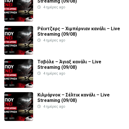
Streaming (09/08)
4 ημέρες ago
Ρέιντζερς – Χιμπέρνιαν κανάλι – Live
Streaming (09/08)
4 ημέρες ago
Τσβόλε – Άγιαξ κανάλι – Live
Streaming (09/08)
4 ημέρες ago
Κιλμάρνοκ – Σέλτικ κανάλι – Live
Streaming (09/08)
4 ημέρες ago