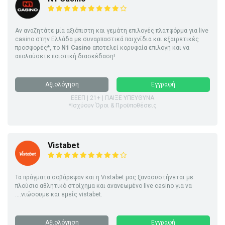
Αν αναζητάτε μία αξιόπιστη και γεμάτη επιλογές πλατφόρμα για live
casino στην Ελλάδα με συναρπαστικά παιχνίδια και εξαιρετικές
προσφορές*, το
N1 Casino
αποτελεί κορυφαία επιλογή και να
απολαύσετε ποιοτική διασκέδαση!
Αξιολόγηση
Εγγραφή
ΕΕΕΠ | 21+ | ΠΑΙΞΕ ΥΠΕΥΘΥΝΑ
*Ισχύουν Όροι & Προϋποθέσεις
Vistabet
Τα πράγματα σοβάρεψαν και η Vistabet μας ξανασυστήνεται με
πλούσιο αθλητικό στοίχημα και ανανεωμένο live casino για να
....νιώσουμε και εμείς vistabet.
Αξιολόγηση
Εγγραφή