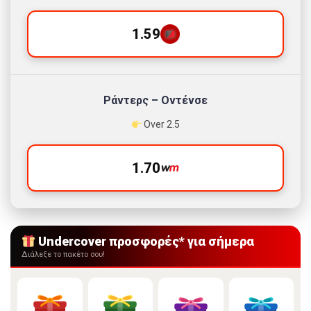
1.59
Ράντερς – Οντένσε
Over 2.5
1.70
Undercover προσφορές* για σήμερα
Διάλεξε το πακέτο σου!