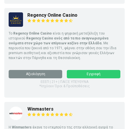
Regency Online Casino
Το
Regency Online Casino
είναι η ψηφιακή μετεξέλιξη του
ιστορικού
Regency Casino ενός από τα πιο αναγνωρισμένα
ονόματα στον χώρο των επίγειων καζίνο στην Ελλάδα.
Με
παρουσία που ξεκινά από το 1971, φέρνει στην οθόνη σου την ίδια
premium αισθητική και αξιοπιστία που γνώρισαν γενιές Ελλήνων
παικτών στην Πάρνηθα και τη Θεσσαλονίκη.
Αξιολόγηση
Εγγραφή
ΕΕΕΠ | 21+ | ΠΑΙΞΕ ΥΠΕΥΘΥΝΑ
*Ισχύουν Όροι & Προϋποθέσεις
Winmasters
Η
Winmasters
έκανε το ντεμπούτο της στην ελληνική αγορά το