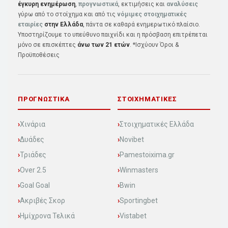
έγκυρη ενημέρωση
,
προγνωστικά
, εκτιμήσεις και
αναλύσεις
γύρω από το στοίχημα και από τις
νόμιμες στοιχηματικές
εταιρίες
στην Ελλάδα
, πάντα σε καθαρά ενημερωτικό πλαίσιο.
Υποστηρίζουμε το υπεύθυνο παιχνίδι και η πρόσβαση επιτρέπεται
μόνο σε επισκέπτες
άνω των 21 ετών
. *Ισχύουν Όροι &
Προϋποθέσεις
ΠΡΟΓΝΩΣΤΙΚΆ
ΣΤΟΙΧΗΜΑΤΙΚΈΣ
Χινάρια
Στοιχηματικές Ελλάδα
Δυάδες
Novibet
Τριάδες
Pamestoixima.gr
Over 2.5
Winmasters
Goal Goal
Bwin
Ακριβές Σκορ
Sportingbet
Ημίχρονα Τελικά
Vistabet