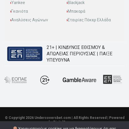
Yankee
Blackjack
Γκανιότα
Μπακαρά
Αναλύσεις Αγώνων
Εταιρίες Πόκερ Ελλάδα
21+ | ΚΙΝΔΥΝΟΣ ΕΘΙΣΜΟΥ &
ΑΠΩΛΕΙΑΣ ΠΕΡΙΟΥΣΙΑΣ | ΠΑΙΞΕ
ΥΠΕΥΘΥΝΑ
© Copyright 2026 Undercoversbet.com | All Rights Reserved | Powered
by
DigitalOwners.gr
Χρησιμοποιούμε cookies για να διασφαλίσουμε ότι σας