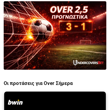
Οι προτάσεις για Over Σήμερα