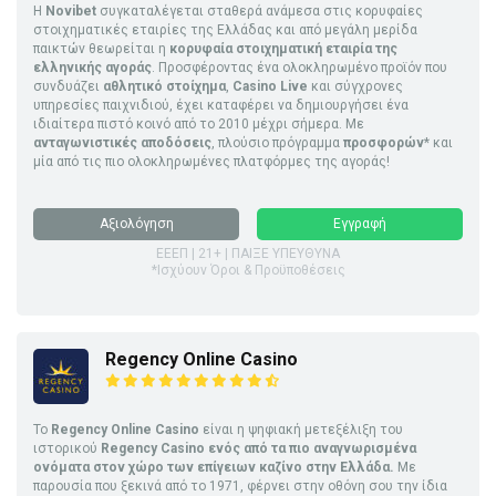
Η
Novibet
συγκαταλέγεται σταθερά ανάμεσα στις κορυφαίες
στοιχηματικές εταιρίες της Ελλάδας και από μεγάλη μερίδα
παικτών θεωρείται η
κορυφαία στοιχηματική εταιρία της
ελληνικής αγοράς
. Προσφέροντας ένα ολοκληρωμένο προϊόν που
συνδυάζει
αθλητικό στοίχημα
,
Casino Live
και σύγχρονες
υπηρεσίες παιχνιδιού, έχει καταφέρει να δημιουργήσει ένα
ιδιαίτερα πιστό κοινό από το 2010 μέχρι σήμερα. Με
ανταγωνιστικές αποδόσεις
, πλούσιο πρόγραμμα
προσφορών
* και
μία από τις πιο ολοκληρωμένες πλατφόρμες της αγοράς!
Αξιολόγηση
Εγγραφή
ΕΕΕΠ | 21+ | ΠΑΙΞΕ ΥΠΕΥΘΥΝΑ
*Ισχύουν Όροι & Προϋποθέσεις
Regency Online Casino
Το
Regency Online Casino
είναι η ψηφιακή μετεξέλιξη του
ιστορικού
Regency Casino ενός από τα πιο αναγνωρισμένα
ονόματα στον χώρο των επίγειων καζίνο στην Ελλάδα.
Με
παρουσία που ξεκινά από το 1971, φέρνει στην οθόνη σου την ίδια