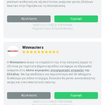
premium αισθητική και αξιοπιστία που γνώρισαν γενιές Ελλήνων
παικτών στην Πάρνηθα και τη Θεσσαλονίκη.
Αξιολόγηση
Εγγραφή
ΕΕΕΠ | 21+ | ΠΑΙΞΕ ΥΠΕΥΘΥΝΑ
*Ισχύουν Όροι & Προϋποθέσεις
Winmasters
Η
Winmasters
έκανε το ντεμπούτο της στην ελληνική αγορά το
2014 και με ταχύτατα βήματα προόδου κατάφερε να εδραιωθεί
ανάμεσα στις
πέντε κορυφαίες
στοιχηματικές εταιρείες
της
Ελλάδας.
Με top αποδόσεις και περισσότερα από 40 αθλήματα
διαθέσιμα για online στοίχημα, δύσκολα θα μείνει ανικανοποίητος
ακόμη και ο πιο απαιτητικός παίκτης.
Αξιολόγηση
Εγγραφή
ΕΕΕΠ | 21+ | ΠΑΙΞΕ ΥΠΕΥΘΥΝΑ