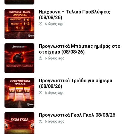
Ημίχρονα – Τελικά Προβλέψεις
(08/08/26)
6 ώρες ago
Προγνωστικά Μπόμπες ημέρας στο
στοίχημα (08/08/26)
6 ώρες ago
Προγνωστικά Τριάδα για σήμερα
(08/08/26)
6 ώρες ago
Προγνωστικά Γκολ Γκολ 08/08/26
6 ώρες ago