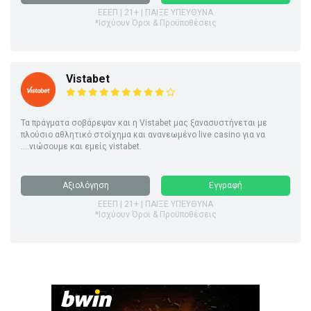
ΕΕΕΠ | 21+ | ΠΑΙΞΕ ΥΠΕΥΘΥΝΑ
*Ισχύουν Όροι & Προϋποθέσεις
Vistabet
Τα πράγματα σοβάρεψαν και η Vistabet μας ξανασυστήνεται με
πλούσιο αθλητικό στοίχημα και ανανεωμένο live casino για να
....νιώσουμε και εμείς vistabet.
Αξιολόγηση
Εγγραφή
ΕΕΕΠ | 21+ | ΠΑΙΞΕ ΥΠΕΥΘΥΝΑ
*Ισχύουν Όροι & Προϋποθέσεις