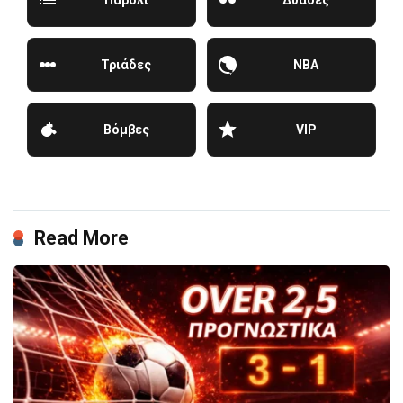
Τριάδες
NBA
Βόμβες
VIP
Read More