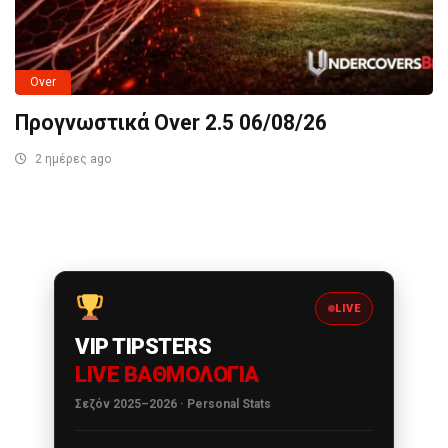
Over
Προγνωστικά Over 2.5 06/08/26
2 ημέρες ago
LIVE
VIP TIPSTERS
LIVE ΒΑΘΜΟΛΟΓΊΑ
Σεζόν 2025–2026 · Personal Stats