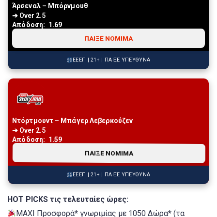
Άρσεναλ – Μπόρνμουθ
➔ Over 2.5
Απόδοση:
1.69
ΠΑΙΞΕ ΝΟΜΙΜΑ
ΕΕΕΠ | 21+ | ΠΑΙΞΕ ΥΠΕΥΘΥΝΑ
Ντόρτμουντ – Μπάγερ Λεβερκούζεν
➔ Over 2.5
Απόδοση:
1.59
ΠΑΙΞΕ ΝΟΜΙΜΑ
ΕΕΕΠ | 21+ | ΠΑΙΞΕ ΥΠΕΥΘΥΝΑ
ΗΟΤ PICKS τις τελευταίες ώρες:
ΜΑΧΙ Προσφορά* γνωριμίας με 1050 Δώρα* (τα