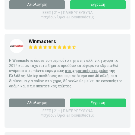
Αξιολόγηση
Εγγραφή
ΕΕΕΠ | 21+ | ΠΑΙΞΕ ΥΠΕΥΘΥΝΑ
*Ισχύουν Όροι & Προϋποθέσεις
Winmasters
Η
Winmasters
έκανε το ντεμπούτο της στην ελληνική αγορά το
2014 και με ταχύτατα βήματα προόδου κατάφερε να εδραιωθεί
ανάμεσα στις
πέντε κορυφαίες
στοιχηματικές εταιρείες
της
Ελλάδας.
Με top αποδόσεις και περισσότερα από 40 αθλήματα
διαθέσιμα για online στοίχημα, δύσκολα θα μείνει ανικανοποίητος
ακόμη και ο πιο απαιτητικός παίκτης.
Αξιολόγηση
Εγγραφή
ΕΕΕΠ | 21+ | ΠΑΙΞΕ ΥΠΕΥΘΥΝΑ
*Ισχύουν Όροι & Προϋποθέσεις