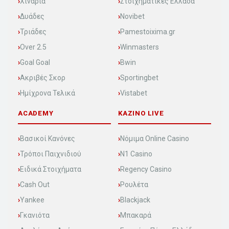
Χινάρια
Στοιχηματικές Ελλάδα
Δυάδες
Novibet
Τριάδες
Pamestoixima.gr
Over 2.5
Winmasters
Goal Goal
Bwin
Ακριβές Σκορ
Sportingbet
Ημίχρονα Τελικά
Vistabet
ACADEMY
KAZINO LIVE
Βασικοί Κανόνες
Νόμιμα Online Casino
Τρόποι Παιχνιδιού
N1 Casino
Ειδικά Στοιχήματα
Regency Casino
Cash Out
Ρουλέτα
Yankee
Blackjack
Γκανιότα
Μπακαρά