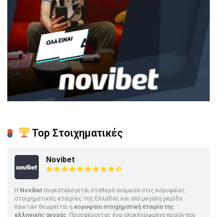
Top Στοιχηματικές
Novibet
Η
Novibet
συγκαταλέγεται σταθερά ανάμεσα στις κορυφαίες
στοιχηματικές εταιρίες της Ελλάδας και από μεγάλη μερίδα
παικτών θεωρείται η
κορυφαία στοιχηματική εταιρία της
ελληνικής αγοράς
. Προσφέροντας ένα ολοκληρωμένο προϊόν που