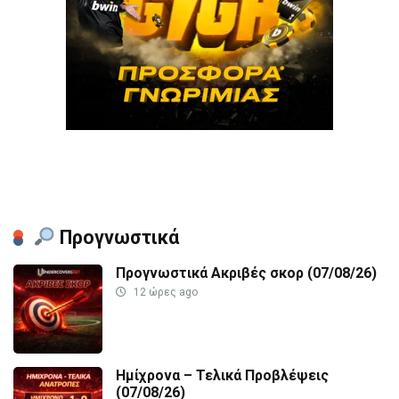
Προγνωστικά
Προγνωστικά Ακριβές σκορ (07/08/26)
12 ώρες ago
Ημίχρονα – Τελικά Προβλέψεις
(07/08/26)