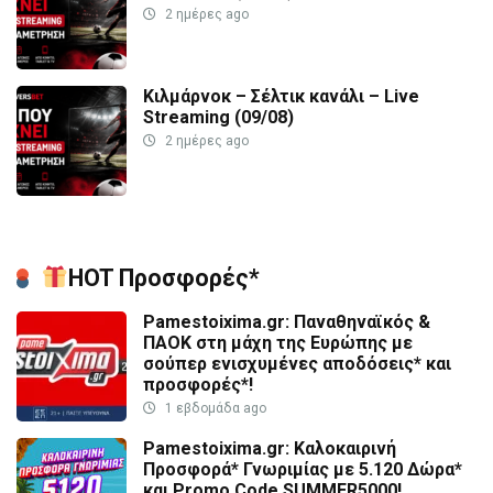
2 ημέρες ago
Κιλμάρνοκ – Σέλτικ κανάλι – Live
Streaming (09/08)
2 ημέρες ago
HOT Προσφορές*
Pamestoixima.gr: Παναθηναϊκός &
ΠΑΟΚ στη μάχη της Ευρώπης με
σούπερ ενισχυμένες αποδόσεις* και
προσφορές*!
1 εβδομάδα ago
Pamestoixima.gr: Καλοκαιρινή
Προσφορά* Γνωριμίας με 5.120 Δώρα*
και Promo Code SUMMER5000!