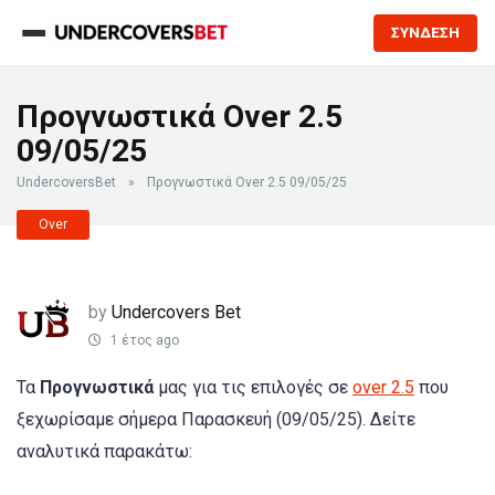
ΣΥΝΔΕΣΗ
Προγνωστικά Over 2.5
09/05/25
UndercoversBet
»
Προγνωστικά Over 2.5 09/05/25
Over
by
Undercovers Bet
1 έτος ago
Τα
Προγνωστικά
μας για τις επιλογές σε
over 2.5
που
ξεχωρίσαμε σήμερα Παρασκευή (09/05/25). Δείτε
αναλυτικά παρακάτω: