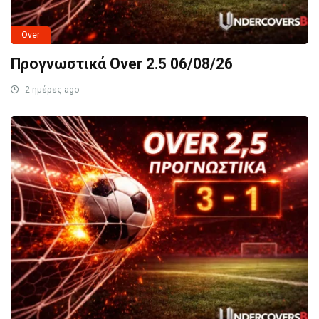
Over
Προγνωστικά Over 2.5 06/08/26
2 ημέρες ago