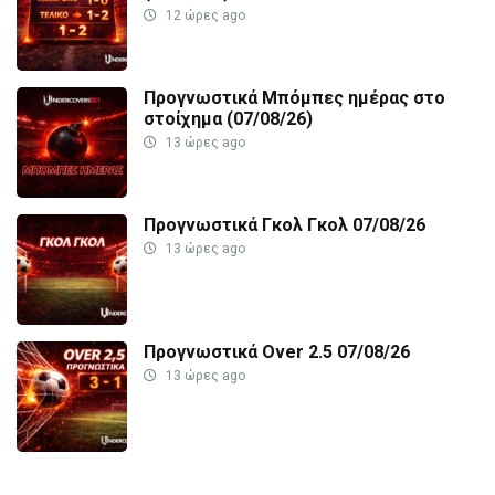
12 ώρες ago
Προγνωστικά Μπόμπες ημέρας στο
στοίχημα (07/08/26)
13 ώρες ago
Προγνωστικά Γκολ Γκολ 07/08/26
13 ώρες ago
Προγνωστικά Over 2.5 07/08/26
13 ώρες ago