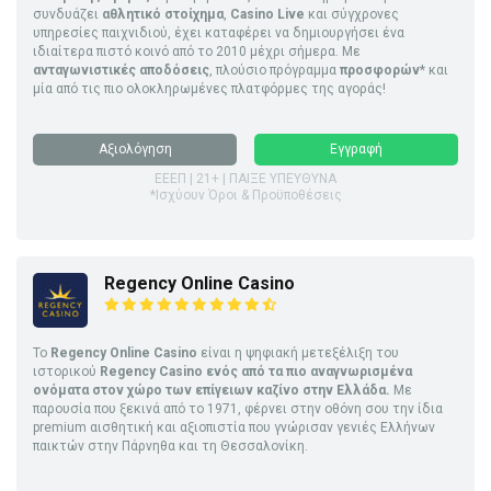
συνδυάζει
αθλητικό στοίχημα
,
Casino Live
και σύγχρονες
υπηρεσίες παιχνιδιού, έχει καταφέρει να δημιουργήσει ένα
ιδιαίτερα πιστό κοινό από το 2010 μέχρι σήμερα. Με
ανταγωνιστικές αποδόσεις
, πλούσιο πρόγραμμα
προσφορών
* και
μία από τις πιο ολοκληρωμένες πλατφόρμες της αγοράς!
Αξιολόγηση
Εγγραφή
ΕΕΕΠ | 21+ | ΠΑΙΞΕ ΥΠΕΥΘΥΝΑ
*Ισχύουν Όροι & Προϋποθέσεις
Regency Online Casino
Το
Regency Online Casino
είναι η ψηφιακή μετεξέλιξη του
ιστορικού
Regency Casino ενός από τα πιο αναγνωρισμένα
ονόματα στον χώρο των επίγειων καζίνο στην Ελλάδα.
Με
παρουσία που ξεκινά από το 1971, φέρνει στην οθόνη σου την ίδια
premium αισθητική και αξιοπιστία που γνώρισαν γενιές Ελλήνων
παικτών στην Πάρνηθα και τη Θεσσαλονίκη.