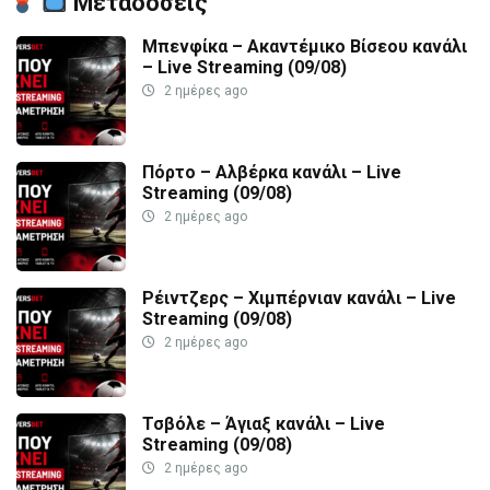
Μεταδόσεις
Μπενφίκα – Ακαντέμικο Βίσεου κανάλι
– Live Streaming (09/08)
2 ημέρες ago
Πόρτο – Αλβέρκα κανάλι – Live
Streaming (09/08)
2 ημέρες ago
Ρέιντζερς – Χιμπέρνιαν κανάλι – Live
Streaming (09/08)
2 ημέρες ago
Τσβόλε – Άγιαξ κανάλι – Live
Streaming (09/08)
2 ημέρες ago