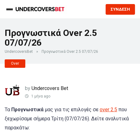
ΣΥΝΔΕΣΗ
Προγνωστικά Over 2.5
07/07/26
UndercoversBet
»
Προγνωστικά Over 2.5 07/07/26
Over
by
Undercovers Bet
1 μήνα ago
Τα
Προγνωστικά
μας για τις επιλογές σε
over 2.5
που
ξεχωρίσαμε σήμερα Τρίτη (07/07/26). Δείτε αναλυτικά
παρακάτω: