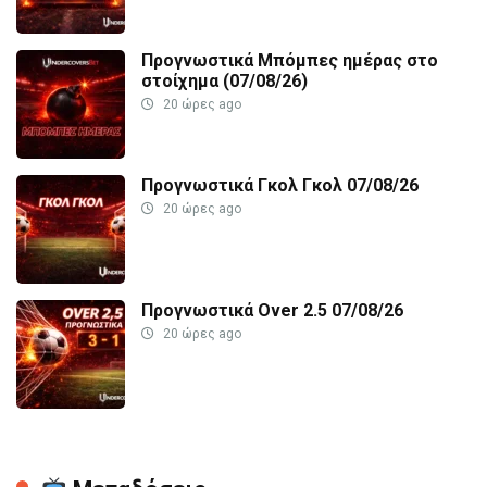
Προγνωστικά Μπόμπες ημέρας στο
στοίχημα (07/08/26)
20 ώρες ago
Προγνωστικά Γκολ Γκολ 07/08/26
20 ώρες ago
Προγνωστικά Over 2.5 07/08/26
20 ώρες ago