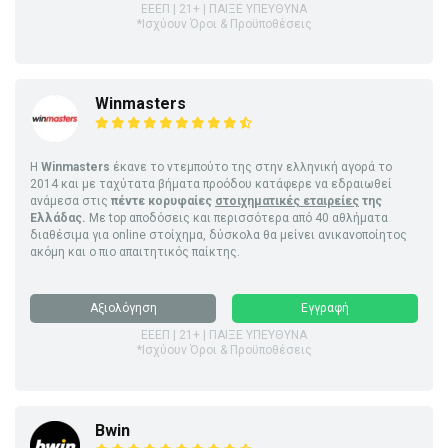
ΕΕΕΠ | 21+ | ΠΑΙΞΕ ΥΠΕΥΘΥΝΑ
*Ισχύουν Όροι & Προϋποθέσεις
Winmasters
Η
Winmasters
έκανε το ντεμπούτο της στην ελληνική αγορά το
2014 και με ταχύτατα βήματα προόδου κατάφερε να εδραιωθεί
ανάμεσα στις
πέντε κορυφαίες
στοιχηματικές εταιρείες
της
Ελλάδας.
Με top αποδόσεις και περισσότερα από 40 αθλήματα
διαθέσιμα για online στοίχημα, δύσκολα θα μείνει ανικανοποίητος
ακόμη και ο πιο απαιτητικός παίκτης.
Αξιολόγηση
Εγγραφή
ΕΕΕΠ | 21+ | ΠΑΙΞΕ ΥΠΕΥΘΥΝΑ
*Ισχύουν Όροι & Προϋποθέσεις
Bwin