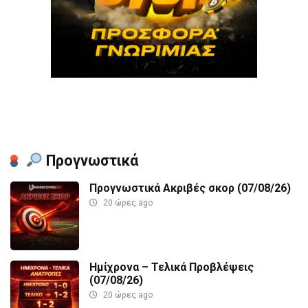
Προγνωστικά
Προγνωστικά Ακριβές σκορ (07/08/26)
20 ώρες ago
Ημίχρονα – Τελικά Προβλέψεις
(07/08/26)
20 ώρες ago