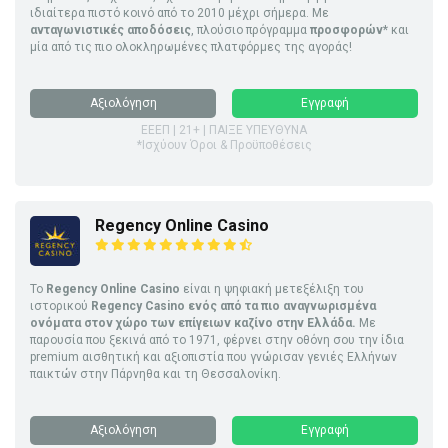
ιδιαίτερα πιστό κοινό από το 2010 μέχρι σήμερα. Με
ανταγωνιστικές αποδόσεις
, πλούσιο πρόγραμμα
προσφορών
* και
μία από τις πιο ολοκληρωμένες πλατφόρμες της αγοράς!
Αξιολόγηση
Εγγραφή
ΕΕΕΠ | 21+ | ΠΑΙΞΕ ΥΠΕΥΘΥΝΑ
*Ισχύουν Όροι & Προϋποθέσεις
Regency Online Casino
Το
Regency Online Casino
είναι η ψηφιακή μετεξέλιξη του
ιστορικού
Regency Casino ενός από τα πιο αναγνωρισμένα
ονόματα στον χώρο των επίγειων καζίνο στην Ελλάδα.
Με
παρουσία που ξεκινά από το 1971, φέρνει στην οθόνη σου την ίδια
premium αισθητική και αξιοπιστία που γνώρισαν γενιές Ελλήνων
παικτών στην Πάρνηθα και τη Θεσσαλονίκη.
Αξιολόγηση
Εγγραφή