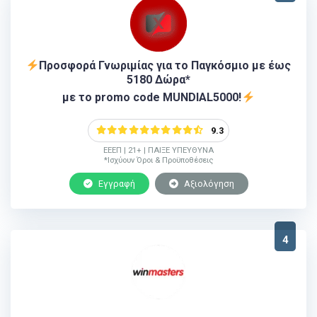
Προσφορά Γνωριμίας για το Παγκόσμιο με έως
5180 Δώρα*
με το promo code MUNDIAL5000!
9.3
ΕΕΕΠ | 21+ | ΠΑΙΞΕ ΥΠΕΥΘΥΝΑ
*Ισχύουν Όροι & Προϋποθέσεις
Εγγραφή
Αξιολόγηση
4