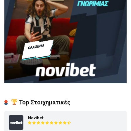
Top Στοιχηματικές
Novibet