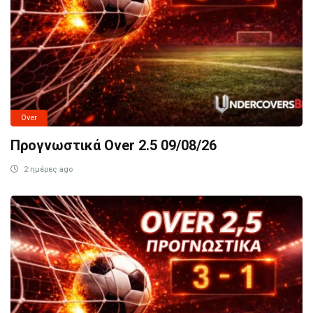
Over
Προγνωστικά Over 2.5 09/08/26
2 ημέρες ago