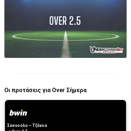
Οι προτάσεις για Over Σήμερα
Σασουόλο – Τζένοα