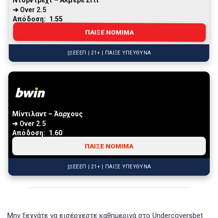
Ντόρντρεχτ – Άλμερε Σίτι
➔ Over 2.5
Απόδοση:
1.55
ΠΑΙΞΕ ΝΟΜΙΜΑ
ΕΕΕΠ | 21+ | ΠΑΙΞΕ ΥΠΕΥΘΥΝΑ
Μίντιλαντ – Άαρχους
➔ Over 2.5
Απόδοση:
1.60
ΠΑΙΞΕ ΝΟΜΙΜΑ
ΕΕΕΠ | 21+ | ΠΑΙΞΕ ΥΠΕΥΘΥΝΑ
Μην ξεχνάτε να εισέρχεστε καθημερινά στο Undercoversbet