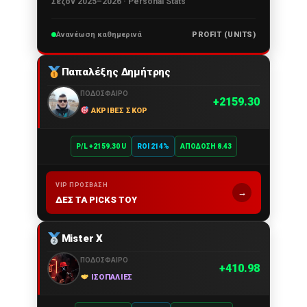
Σεζόν 2025–2026 · Personal Stats
Ανανέωση καθημερινά
PROFIT (UNITS)
Παπαλέξης Δημήτρης
ΠΟΔΌΣΦΑΙΡΟ
2159.30
ΑΚΡΙΒΈΣ ΣΚΟΡ
P/L +2159.30 U
ROI 214%
ΑΠΌΔΟΣΗ 8.43
VIP ΠΡΌΣΒΑΣΗ
→
ΔΕΣ ΤΑ PICKS ΤΟΥ
Mister X
ΠΟΔΌΣΦΑΙΡΟ
410.98
ΙΣΟΠΑΛΊΕΣ