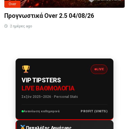
Over
Προγνωστικά Over 2.5 04/08/26
2 ημέρες ago
LIVE
VIP TIPSTERS
LIVE ΒΑΘΜΟΛΟΓΊΑ
Σεζόν 2025–2026 · Personal Stats
Ανανέωση καθημερινά
PROFIT (UNITS)
Παπαλέξης Δημήτρης