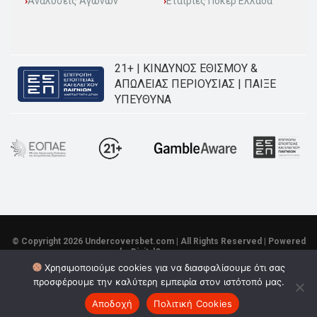
Αναλύσεις Αγώνων
Εταιρίες Πόκερ Ελλάδα
21+ | ΚΙΝΔΥΝΟΣ ΕΘΙΣΜΟΥ &
ΑΠΩΛΕΙΑΣ ΠΕΡΙΟΥΣΙΑΣ | ΠΑΙΞΕ
ΥΠΕΥΘΥΝΑ
© Copyright 2026 Undercoversbet.com | All Rights Reserved | Powered
by
DigitalOwners.gr
Χρησιμοποιούμε cookies για να διασφαλίσουμε ότι σας
Επικοινωνία
Ποιοι Είμαστε
Υπεύθυνο Παιχνίδι
προσφέρουμε την καλύτερη εμπειρία στον ιστότοπό μας.
Πολιτική Απορήτου
Όροι Χρήσης
Αποδοχή
Πολιτική Cookies