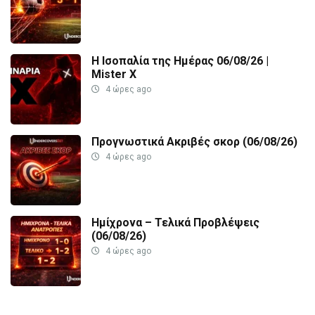
Η Ισοπαλία της Ημέρας 06/08/26 |
Mister X
4 ώρες ago
Προγνωστικά Ακριβές σκορ (06/08/26)
4 ώρες ago
Ημίχρονα – Τελικά Προβλέψεις
(06/08/26)
4 ώρες ago