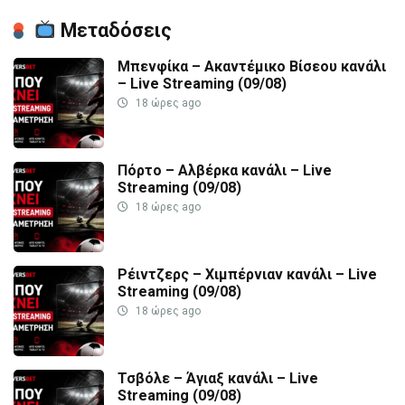
Μεταδόσεις
Μπενφίκα – Ακαντέμικο Βίσεου κανάλι
– Live Streaming (09/08)
18 ώρες ago
Πόρτο – Αλβέρκα κανάλι – Live
Streaming (09/08)
18 ώρες ago
Ρέιντζερς – Χιμπέρνιαν κανάλι – Live
Streaming (09/08)
18 ώρες ago
Τσβόλε – Άγιαξ κανάλι – Live
Streaming (09/08)