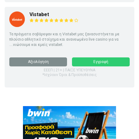
Vistabet
Τα πράγματα σοβάρεψαν και η Vistabet μας ξανασυστήνεται με
πλούσιο αθλητικό στοίχημα και ανανεωμένο live casino για να
....νιώσουμε και εμείς vistabet.
Αξιολόγηση
Εγγραφή
ΕΕΕΠ | 21+ | ΠΑΙΞΕ ΥΠΕΥΘΥΝΑ
*Ισχύουν Όροι & Προϋποθέσεις