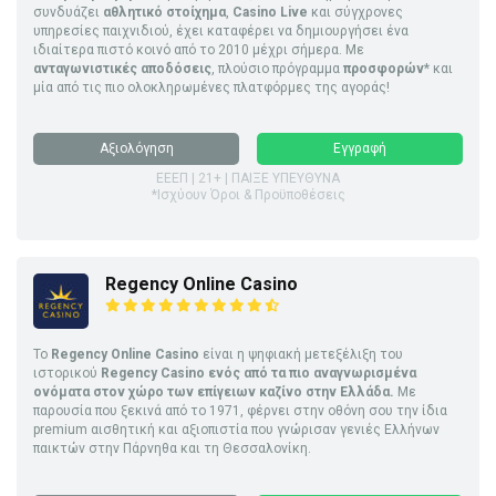
συνδυάζει
αθλητικό στοίχημα
,
Casino Live
και σύγχρονες
υπηρεσίες παιχνιδιού, έχει καταφέρει να δημιουργήσει ένα
ιδιαίτερα πιστό κοινό από το 2010 μέχρι σήμερα. Με
ανταγωνιστικές αποδόσεις
, πλούσιο πρόγραμμα
προσφορών
* και
μία από τις πιο ολοκληρωμένες πλατφόρμες της αγοράς!
Αξιολόγηση
Εγγραφή
ΕΕΕΠ | 21+ | ΠΑΙΞΕ ΥΠΕΥΘΥΝΑ
*Ισχύουν Όροι & Προϋποθέσεις
Regency Online Casino
Το
Regency Online Casino
είναι η ψηφιακή μετεξέλιξη του
ιστορικού
Regency Casino ενός από τα πιο αναγνωρισμένα
ονόματα στον χώρο των επίγειων καζίνο στην Ελλάδα.
Με
παρουσία που ξεκινά από το 1971, φέρνει στην οθόνη σου την ίδια
premium αισθητική και αξιοπιστία που γνώρισαν γενιές Ελλήνων
παικτών στην Πάρνηθα και τη Θεσσαλονίκη.