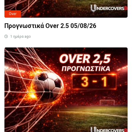
Over
Προγνωστικά Over 2.5 05/08/26
1 ημέρα ago