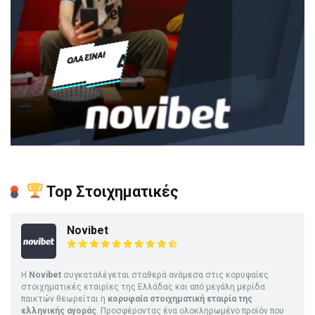
Top Στοιχηματικές
Novibet
Η
Novibet
συγκαταλέγεται σταθερά ανάμεσα στις κορυφαίες
στοιχηματικές εταιρίες της Ελλάδας και από μεγάλη μερίδα
παικτών θεωρείται η
κορυφαία στοιχηματική εταιρία της
ελληνικής αγοράς
. Προσφέροντας ένα ολοκληρωμένο προϊόν που