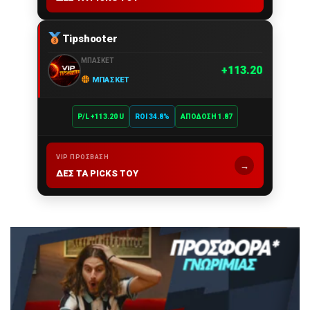
Tipshooter
ΜΠΆΣΚΕΤ
113.20
ΜΠΆΣΚΕΤ
P/L +113.20 U
ROI 34.8%
ΑΠΌΔΟΣΗ 1.87
VIP ΠΡΌΣΒΑΣΗ
→
ΔΕΣ ΤΑ PICKS ΤΟΥ