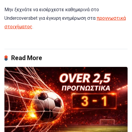
Μην ξεχνάτε να εισέρχεστε καθημερινά στο
Undercoversbet για έγκυρη ενημέρωση στα
προγνωστικά
στοιχή
ματος
.
Read More