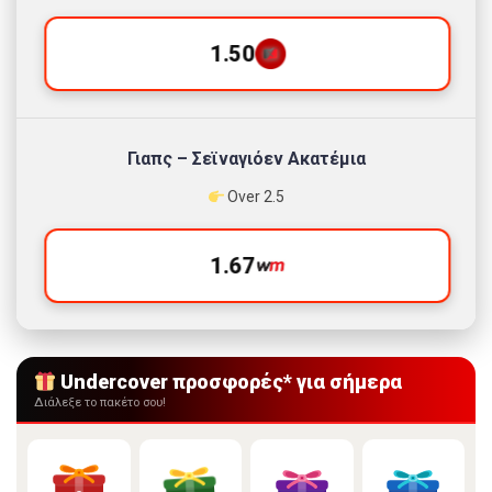
1.50
Γιαπς – Σεϊναγιόεν Ακατέμια
Over 2.5
1.67
Undercover προσφορές* για σήμερα
Διάλεξε το πακέτο σου!