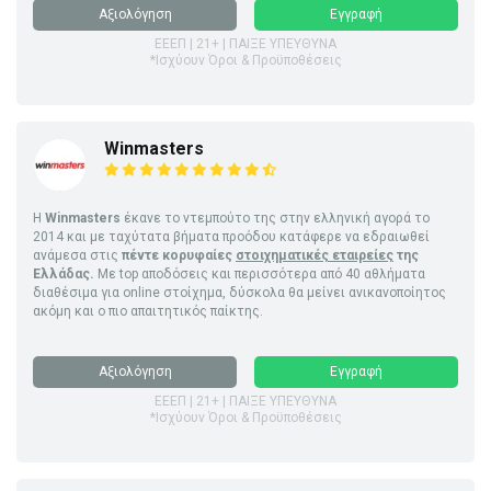
Αξιολόγηση
Εγγραφή
ΕΕΕΠ | 21+ | ΠΑΙΞΕ ΥΠΕΥΘΥΝΑ
*Ισχύουν Όροι & Προϋποθέσεις
Winmasters
Η
Winmasters
έκανε το ντεμπούτο της στην ελληνική αγορά το
2014 και με ταχύτατα βήματα προόδου κατάφερε να εδραιωθεί
ανάμεσα στις
πέντε κορυφαίες
στοιχηματικές εταιρείες
της
Ελλάδας.
Με top αποδόσεις και περισσότερα από 40 αθλήματα
διαθέσιμα για online στοίχημα, δύσκολα θα μείνει ανικανοποίητος
ακόμη και ο πιο απαιτητικός παίκτης.
Αξιολόγηση
Εγγραφή
ΕΕΕΠ | 21+ | ΠΑΙΞΕ ΥΠΕΥΘΥΝΑ
*Ισχύουν Όροι & Προϋποθέσεις