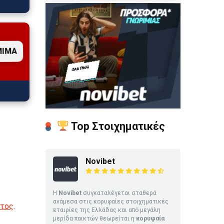
ΜΙΜΑ
Top Στοιχηματικές
Novibet
Η
Novibet
συγκαταλέγεται σταθερά
ανάμεσα στις κορυφαίες στοιχηματικές
ατος
.
εταιρίες της Ελλάδας και από μεγάλη
μερίδα παικτών θεωρείται η
κορυφαία