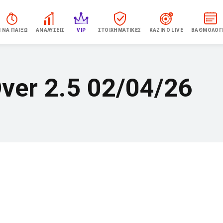
Ι ΝΑ ΠΑΙΞΩ
ΑΝΑΛΥΣΕΙΣ
VIP
ΣΤΟΙΧΗΜΑΤΙΚΕΣ
KAZINO LIVE
ΒΑΘΜΟΛΟΓ
ver 2.5 02/04/26