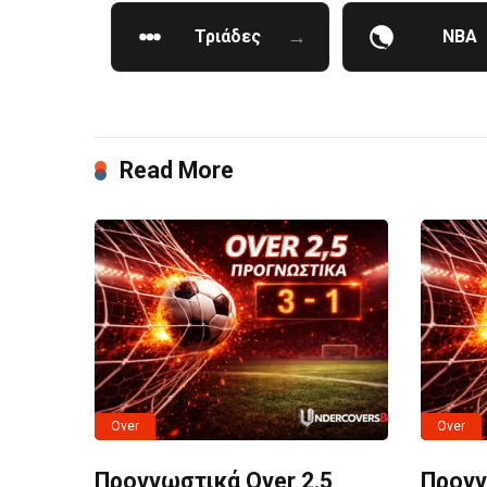
→
Τριάδες
NBA
Read More
Over
Over
Προγνωστικά Over 2.5
Προγν