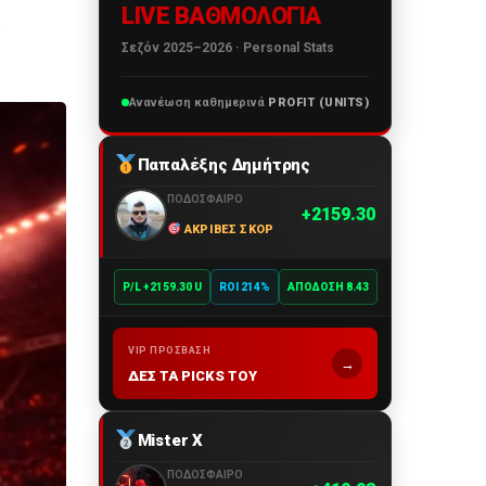
LIVE ΒΑΘΜΟΛΟΓΊΑ
Σεζόν 2025–2026 · Personal Stats
Ανανέωση καθημερινά
PROFIT (UNITS)
Παπαλέξης Δημήτρης
ΠΟΔΌΣΦΑΙΡΟ
2159.30
ΑΚΡΙΒΈΣ ΣΚΟΡ
P/L +2159.30 U
ROI 214%
ΑΠΌΔΟΣΗ 8.43
VIP ΠΡΌΣΒΑΣΗ
→
ΔΕΣ ΤΑ PICKS ΤΟΥ
Mister X
ΠΟΔΌΣΦΑΙΡΟ