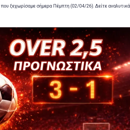
που ξεχωρίσαμε σήμερα Πέμπτη (02/04/26). Δείτε αναλυτικά