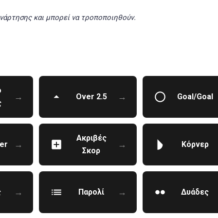
ανάρτησης και μπορεί να τροποποιηθούν.
ό
→
→
Over 2.5
Goal/Goal
ς
Ακριβές
→
→
der
Κόρνερ
Σκορ
→
→
ς
Παρολί
Δυάδες