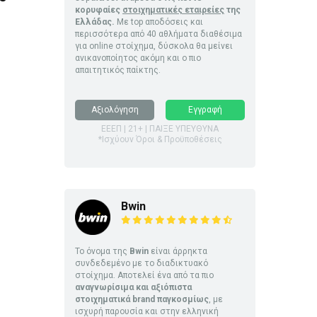
κορυφαίες
στοιχηματικές εταιρείες
της
Ελλάδας.
Με top αποδόσεις και
περισσότερα από 40 αθλήματα διαθέσιμα
για online στοίχημα, δύσκολα θα μείνει
ανικανοποίητος ακόμη και ο πιο
απαιτητικός παίκτης.
Αξιολόγηση
Εγγραφή
ΕΕΕΠ | 21+ | ΠΑΙΞΕ ΥΠΕΥΘΥΝΑ
*Ισχύουν Όροι & Προϋποθέσεις
Bwin
Το όνομα της
Bwin
είναι άρρηκτα
συνδεδεμένο με το διαδικτυακό
στοίχημα. Αποτελεί ένα από τα πιο
αναγνωρίσιμα και αξιόπιστα
στοιχηματικά brand παγκοσμίως
, με
ισχυρή παρουσία και στην ελληνική