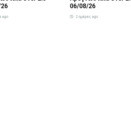
/26
06/08/26
α ago
2 ημέρες ago