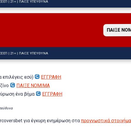
ΕΕΕΠ | 21+ | ΠΑΙΞΕ ΥΠΕΥΘΥΝΑ
ΠΑΙΞΕ ΝΟ
ΕΕΕΠ | 21+ | ΠΑΙΞΕ ΥΠΕΥΘΥΝΑ
 επιλέγεις εσύ)
ΕΓΓΡΑΦΗ
αζίνο
ΠΑΙΞΕ ΝΟΜΙΜΑ
γύρωση ένα βήμα
ΕΓΓΡΑΦΗ
Υπεύθυνα
rcoversbet για έγκυρη ενημέρωση στα
προγνωστικά στοιχήμ