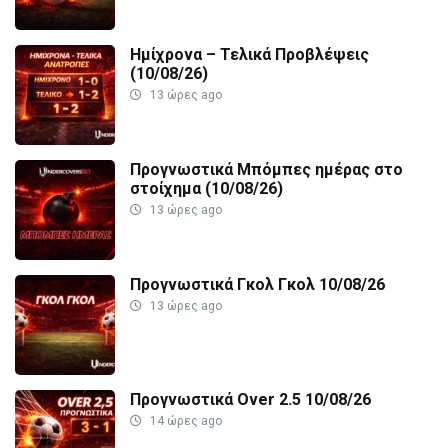
Ημίχρονα – Τελικά Προβλέψεις
(10/08/26)
13 ώρες ago
Προγνωστικά Μπόμπες ημέρας στο
στοίχημα (10/08/26)
13 ώρες ago
Προγνωστικά Γκολ Γκολ 10/08/26
13 ώρες ago
Προγνωστικά Over 2.5 10/08/26
14 ώρες ago