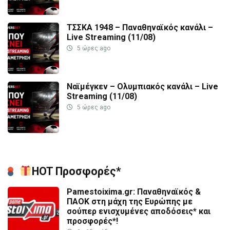
ΤΣΣΚΑ 1948 – Παναθηναϊκός κανάλι –
Live Streaming (11/08)
5 ώρες ago
Ναϊμέγκεν – Ολυμπιακός κανάλι – Live
Streaming (11/08)
5 ώρες ago
HOT Προσφορές*
Pamestoixima.gr: Παναθηναϊκός &
ΠΑΟΚ στη μάχη της Ευρώπης με
σούπερ ενισχυμένες αποδόσεις* και
προσφορές*!