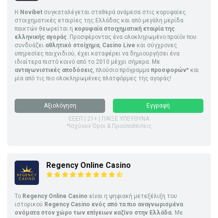
Η
Novibet
συγκαταλέγεται σταθερά ανάμεσα στις κορυφαίες
στοιχηματικές εταιρίες της Ελλάδας και από μεγάλη μερίδα
παικτών θεωρείται η
κορυφαία στοιχηματική εταιρία της
ελληνικής αγοράς
. Προσφέροντας ένα ολοκληρωμένο προϊόν που
συνδυάζει
αθλητικό στοίχημα
,
Casino Live
και σύγχρονες
υπηρεσίες παιχνιδιού, έχει καταφέρει να δημιουργήσει ένα
ιδιαίτερα πιστό κοινό από το 2010 μέχρι σήμερα. Με
ανταγωνιστικές αποδόσεις
, πλούσιο πρόγραμμα
προσφορών
* και
μία από τις πιο ολοκληρωμένες πλατφόρμες της αγοράς!
Αξιολόγηση
Εγγραφή
ΕΕΕΠ | 21+ | ΠΑΙΞΕ ΥΠΕΥΘΥΝΑ
*Ισχύουν Όροι & Προϋποθέσεις
Regency Online Casino
Το
Regency Online Casino
είναι η ψηφιακή μετεξέλιξη του
ιστορικού
Regency Casino ενός από τα πιο αναγνωρισμένα
ονόματα στον χώρο των επίγειων καζίνο στην Ελλάδα.
Με