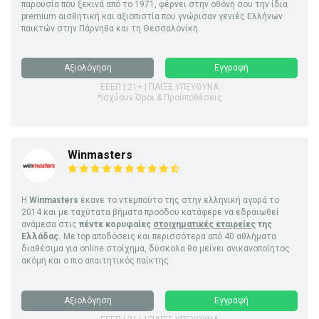
παρουσία που ξεκινά από το 1971, φέρνει στην οθόνη σου την ίδια
premium αισθητική και αξιοπιστία που γνώρισαν γενιές Ελλήνων
παικτών στην Πάρνηθα και τη Θεσσαλονίκη.
Αξιολόγηση
Εγγραφή
ΕΕΕΠ | 21+ | ΠΑΙΞΕ ΥΠΕΥΘΥΝΑ
*Ισχύουν Όροι & Προϋποθέσεις
Winmasters
Η
Winmasters
έκανε το ντεμπούτο της στην ελληνική αγορά το
2014 και με ταχύτατα βήματα προόδου κατάφερε να εδραιωθεί
ανάμεσα στις
πέντε κορυφαίες
στοιχηματικές εταιρείες
της
Ελλάδας.
Με top αποδόσεις και περισσότερα από 40 αθλήματα
διαθέσιμα για online στοίχημα, δύσκολα θα μείνει ανικανοποίητος
ακόμη και ο πιο απαιτητικός παίκτης.
Αξιολόγηση
Εγγραφή