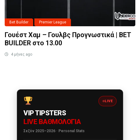
Bet Builder
Premier League
Γουέστ Χαμ – Γουλβς Προγνωστικά | BET
BUILDER στο 13.00
4 μήνες ago
LIVE
VIP TIPSTERS
LIVE ΒΑΘΜΟΛΟΓΊΑ
Σεζόν 2025–2026 · Personal Stats