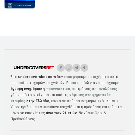
Στο
undercoversbet.com
δεν προσφέρουμε στοιχήματα ούτε
υπηρεσίες τυχερών παιχνιδιών. Είμαστε εδώ για να παρέχουμε
έγκυρη ενημέρωση
,
προγνωστικά
, εκτιμήσεις και
αναλύσεις
γύρω από το στοίχημα και από τις
νόμιμες στοιχηματικές
εταιρίες
στην Ελλάδα
, πάντα σε καθαρά ενημερωτικό πλαίσιο.
Υποστηρίζουμε το υπεύθυνο παιχνίδι και η πρόσβαση επιτρέπεται
μόνο σε επισκέπτες
άνω των 21 ετών
. *Ισχύουν Όροι &
Προϋποθέσεις