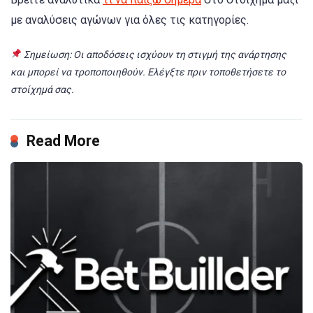
με αναλύσεις αγώνων για όλες τις κατηγορίες.
Σημείωση: Οι αποδόσεις ισχύουν τη στιγμή της ανάρτησης
και μπορεί να τροποποιηθούν. Ελέγξτε πριν τοποθετήσετε το
στοίχημά σας.
Read More