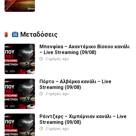
Μεταδόσεις
Μπενφίκα – Ακαντέμικο Βίσεου κανάλι
– Live Streaming (09/08)
2 ημέρες ago
Πόρτο – Αλβέρκα κανάλι – Live
Streaming (09/08)
2 ημέρες ago
Ρέιντζερς – Χιμπέρνιαν κανάλι – Live
Streaming (09/08)
2 ημέρες ago