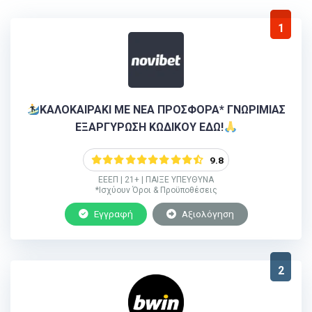
1
ΚΑΛΟΚΑΙΡΑΚΙ ΜΕ ΝΕΑ ΠΡΟΣΦΟΡΑ* ΓΝΩΡΙΜΙΑΣ
ΕΞΑΡΓΥΡΩΣΗ ΚΩΔΙΚΟΥ ΕΔΩ!
9.8
ΕΕΕΠ | 21+ | ΠΑΙΞΕ ΥΠΕΥΘΥΝΑ
*Ισχύουν Όροι & Προϋποθέσεις
Εγγραφή
Αξιολόγηση
2