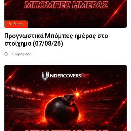
Μπόμπες
Προγνωστικά Μπόμπες ημέρας στο
στοίχημα (07/08/26)
10 ώρες ago