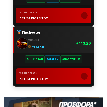
VIP ΠΡΌΣΒΑΣΗ
→
ΔΕΣ ΤΑ PICKS ΤΟΥ
Tipshooter
ΜΠΆΣΚΕΤ
113.20
ΜΠΆΣΚΕΤ
P/L +113.20 U
ROI 34.8%
ΑΠΌΔΟΣΗ 1.87
VIP ΠΡΌΣΒΑΣΗ
→
ΔΕΣ ΤΑ PICKS ΤΟΥ