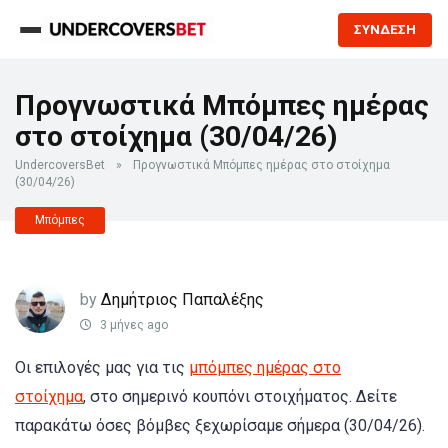
ΣΥΝΔΕΣΗ
Προγνωστικά Μπόμπες ημέρας
στο στοίχημα (30/04/26)
UndercoversBet
»
Προγνωστικά Μπόμπες ημέρας στο στοίχημα
(30/04/26)
Μπόμπες
by
Δημήτριος Παπαλέξης
3 μήνες ago
Οι επιλογές μας για τις
μπόμπες ημέρας στο
στοίχημα
, στο σημερινό κουπόνι στοιχήματος. Δείτε
παρακάτω όσες βόμβες ξεχωρίσαμε σήμερα (30/04/26).