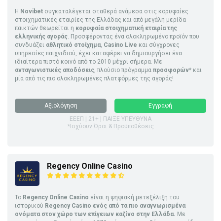
Η
Novibet
συγκαταλέγεται σταθερά ανάμεσα στις κορυφαίες
στοιχηματικές εταιρίες της Ελλάδας και από μεγάλη μερίδα
παικτών θεωρείται η
κορυφαία στοιχηματική εταιρία της
ελληνικής αγοράς
. Προσφέροντας ένα ολοκληρωμένο προϊόν που
συνδυάζει
αθλητικό στοίχημα
,
Casino Live
και σύγχρονες
υπηρεσίες παιχνιδιού, έχει καταφέρει να δημιουργήσει ένα
ιδιαίτερα πιστό κοινό από το 2010 μέχρι σήμερα. Με
ανταγωνιστικές αποδόσεις
, πλούσιο πρόγραμμα
προσφορών
* και
μία από τις πιο ολοκληρωμένες πλατφόρμες της αγοράς!
Αξιολόγηση
Εγγραφή
ΕΕΕΠ | 21+ | ΠΑΙΞΕ ΥΠΕΥΘΥΝΑ
*Ισχύουν Όροι & Προϋποθέσεις
Regency Online Casino
Το
Regency Online Casino
είναι η ψηφιακή μετεξέλιξη του
ιστορικού
Regency Casino ενός από τα πιο αναγνωρισμένα
ονόματα στον χώρο των επίγειων καζίνο στην Ελλάδα.
Με