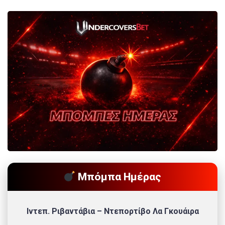
Μπόμπα Ημέρας
Ιντεπ. Ριβαντάβια – Ντεπορτίβο Λα Γκουάιρα