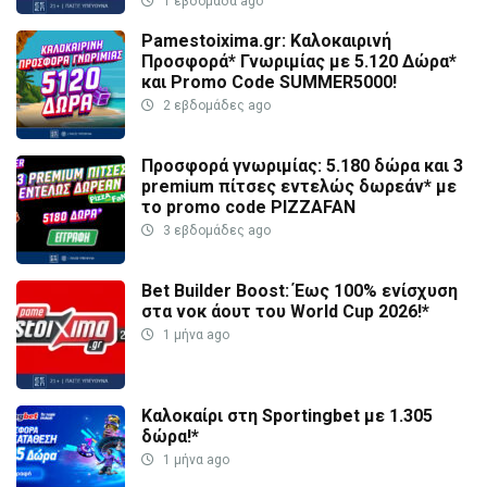
1 εβδομάδα ago
Pamestoixima.gr: Καλοκαιρινή
Προσφορά* Γνωριμίας με 5.120 Δώρα*
και Promo Code SUMMER5000!
2 εβδομάδες ago
Προσφορά γνωριμίας: 5.180 δώρα και 3
premium πίτσες εντελώς δωρεάν* με
το promo code PIZZAFAN
3 εβδομάδες ago
Bet Builder Boost: Έως 100% ενίσχυση
στα νοκ άουτ του World Cup 2026!*
1 μήνα ago
Καλοκαίρι στη Sportingbet με 1.305
δώρα!*
1 μήνα ago