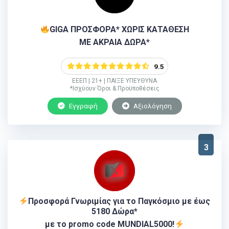
GIGA ΠΡΟΣΦΟΡΑ* ΧΩΡΙΣ ΚΑΤΑΘΕΣΗ
ΜΕ ΑΚΡΑΙΑ ΔΩΡΑ*
9.5
ΕΕΕΠ | 21+ | ΠΑΙΞΕ ΥΠΕΥΘΥΝΑ
*Ισχύουν Όροι & Προϋποθέσεις
Εγγραφή
Αξιολόγηση
3
Προσφορά Γνωριμίας για το Παγκόσμιο με έως
5180 Δώρα*
με το promo code MUNDIAL5000!