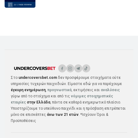
Στο
undercoversbet.com
δεν προσφέρουμε στοιχήματα ούτε
υπηρεσίες τυχερών παιχνιδιών. Είμαστε εδώ για να παρέχουμε
έγκυρη ενημέρωση
,
προγνωστικά
, εκτιμήσεις και
αναλύσεις
γύρω από το στοίχημα και από τις
νόμιμες στοιχηματικές
εταιρίες
στην Ελλάδα
, πάντα σε καθαρά ενημερωτικό πλαίσιο.
Υποστηρίζουμε το υπεύθυνο παιχνίδι και η πρόσβαση επιτρέπεται
μόνο σε επισκέπτες
άνω των 21 ετών
. *Ισχύουν Όροι &
Προϋποθέσεις