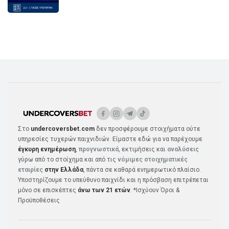
Στο
undercoversbet.com
δεν προσφέρουμε στοιχήματα ούτε
υπηρεσίες τυχερών παιχνιδιών. Είμαστε εδώ για να παρέχουμε
έγκυρη ενημέρωση
,
προγνωστικά
, εκτιμήσεις και
αναλύσεις
γύρω από το στοίχημα και από τις
νόμιμες στοιχηματικές
εταιρίες
στην Ελλάδα
, πάντα σε καθαρά ενημερωτικό πλαίσιο.
Υποστηρίζουμε το υπεύθυνο παιχνίδι και η πρόσβαση επιτρέπεται
μόνο σε επισκέπτες
άνω των 21 ετών
. *Ισχύουν Όροι &
Προϋποθέσεις