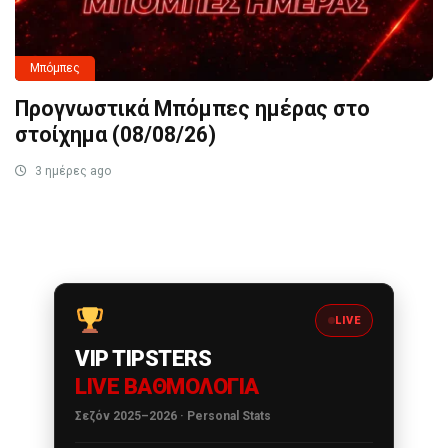
Μπόμπες
Προγνωστικά Μπόμπες ημέρας στο
στοίχημα (08/08/26)
3 ημέρες ago
LIVE
VIP TIPSTERS
LIVE ΒΑΘΜΟΛΟΓΊΑ
Σεζόν 2025–2026 · Personal Stats