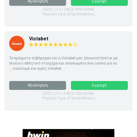
Αξιολόγηση
Εγγραφή
ΕΕΕΠ | 21+ | ΠΑΙΞΕ ΥΠΕΥΘΥΝΑ
*Ισχύουν Όροι & Προϋποθέσεις
Vistabet
Τα πράγματα σοβάρεψαν και η Vistabet μας ξανασυστήνεται με
πλούσιο αθλητικό στοίχημα και ανανεωμένο live casino για να
....νιώσουμε και εμείς vistabet.
Αξιολόγηση
Εγγραφή
ΕΕΕΠ | 21+ | ΠΑΙΞΕ ΥΠΕΥΘΥΝΑ
*Ισχύουν Όροι & Προϋποθέσεις