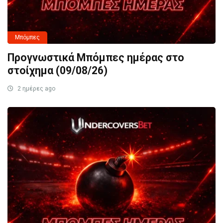
Μπόμπες
Προγνωστικά Μπόμπες ημέρας στο
στοίχημα (09/08/26)
2 ημέρες ago