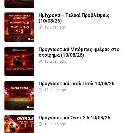
Ημίχρονα – Τελικά Προβλέψεις
(10/08/26)
12 ώρες ago
Προγνωστικά Μπόμπες ημέρας στο
στοίχημα (10/08/26)
12 ώρες ago
Προγνωστικά Γκολ Γκολ 10/08/26
12 ώρες ago
Προγνωστικά Over 2.5 10/08/26
13 ώρες ago