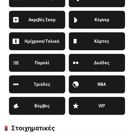
Ακριβές Σκορ
Κόρνερ
Ημίχρονα/Τελικά
Κάρτες
Παρολί
Δυάδες
Τριάδες
NBA
Βόμβες
VIP
Στοιχηματικές