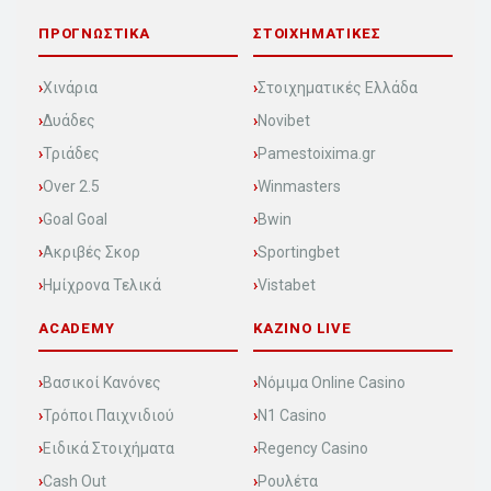
ΠΡΟΓΝΩΣΤΙΚΆ
ΣΤΟΙΧΗΜΑΤΙΚΈΣ
Χινάρια
Στοιχηματικές Ελλάδα
Δυάδες
Novibet
Τριάδες
Pamestoixima.gr
Over 2.5
Winmasters
Goal Goal
Bwin
Ακριβές Σκορ
Sportingbet
Ημίχρονα Τελικά
Vistabet
ACADEMY
KAZINO LIVE
Βασικοί Κανόνες
Νόμιμα Online Casino
Τρόποι Παιχνιδιού
N1 Casino
Ειδικά Στοιχήματα
Regency Casino
Cash Out
Ρουλέτα