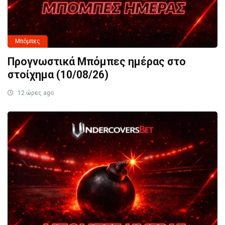
Μπόμπες
Προγνωστικά Μπόμπες ημέρας στο
στοίχημα (10/08/26)
12 ώρες ago