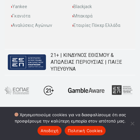
Yankee
Blackjack
Γκανιότα
Μπακαρά
Αναλύσεις Αγώνων
Εταιρίες Πόκερ Ελλάδα
21+ | ΚΙΝΔΥΝΟΣ ΕΘΙΣΜΟΥ &
ΑΠΩΛΕΙΑΣ ΠΕΡΙΟΥΣΙΑΣ | ΠΑΙΞΕ
ΥΠΕΥΘΥΝΑ
Χρησιμοποιούμε cookies για να διασφαλίσουμε ότι σας
προσφέρουμε την καλύτερη εμπειρία στον ιστότοπό μας.
Αποδοχή
Πολιτική Cookies
© Copyright 2026 Undercoversbet.com | All Rights Reserved | Powered
by
DigitalOwners.gr