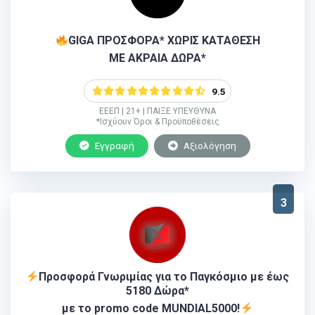
GIGA ΠΡΟΣΦΟΡΑ* ΧΩΡΙΣ ΚΑΤΑΘΕΣΗ
ΜΕ ΑΚΡΑΙΑ ΔΩΡΑ*
9.5
ΕΕΕΠ | 21+ | ΠΑΙΞΕ ΥΠΕΥΘΥΝΑ
*Ισχύουν Όροι & Προϋποθέσεις
Εγγραφή
Αξιολόγηση
3
Προσφορά Γνωριμίας για το Παγκόσμιο με έως
5180 Δώρα*
με το promo code MUNDIAL5000!